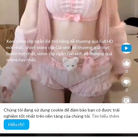
Xem video clip ngắn Bé thỏ hồng dễ thương quá Full HD
mới nhất, short video clip Gái xinh dễ thương quá trực
tuyến hot nhất, video clip ngắn Girl xinh dễ thương quá
online hay nhất.
0
0
0
Chúng tôi đang sử dụng cookie để đảm bảo bạn có được trải
nghiệm tốt nhất trên nền tảng của chúng tôi.
Tìm hiểu thêm
Hiểu rồi!
18