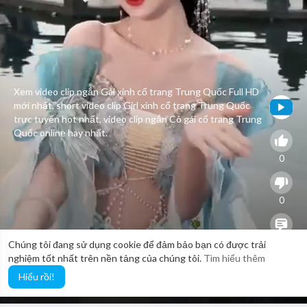
Xem video clip ngắn Gái xinh cổ trang Trung Quốc Full HD
mới nhất, short video clip Girl xinh cổ trang Trung Quốc
trực tuyến hot nhất, video clip ngắn Cô gái cổ trang Trung
Quốc online hay nhất.
0
0
0
Chúng tôi đang sử dụng cookie để đảm bảo bạn có được trải
nghiệm tốt nhất trên nền tảng của chúng tôi.
Tìm hiểu thêm
Hiểu rồi!
28