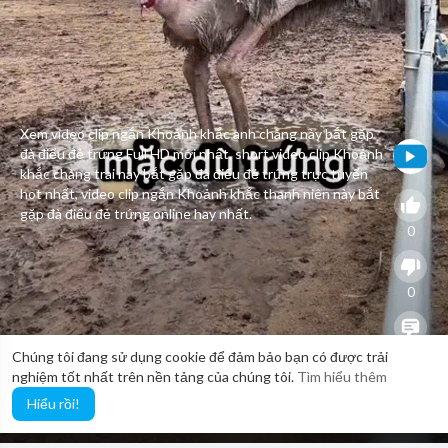
Xem video clip ngắn Khoảnh khắc anh chàng này bắt gặp
đà điểu đẻ trứng Full HD mới nhất, short video clip Khoảnh
khắc chàng trai này bắt gặp đà điểu đẻ trứng trực tuyến
hot nhất, video clip ngắn Khoảnh khắc thanh niên này bắt
gặp đà điểu đẻ trứng online hay nhất.
0
0
0
Chúng tôi đang sử dụng cookie để đảm bảo bạn có được trải
nghiệm tốt nhất trên nền tảng của chúng tôi.
Tìm hiểu thêm
Hiểu rồi!
13