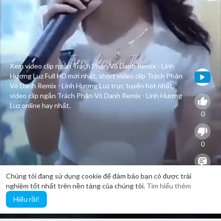
Xem video clip ngắn Trách Phận Vô Danh Remix - Linh
Hương Luz Full HD mới nhất, short video clip Trách Phận
Vô Danh Remix - Linh Hương Luz trực tuyến hot nhất,
video clip ngắn Trách Phận Vô Danh Remix - Linh Hương
Luz online hay nhất.
0
0
0
Chúng tôi đang sử dụng cookie để đảm bảo bạn có được trải
nghiệm tốt nhất trên nền tảng của chúng tôi.
Tìm hiểu thêm
Hiểu rồi!
20