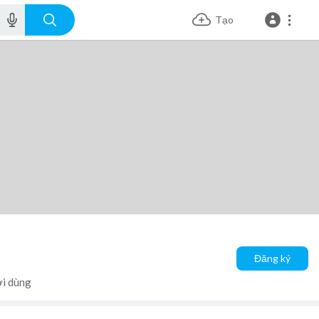
Tạo
Đăng ký
ời dùng