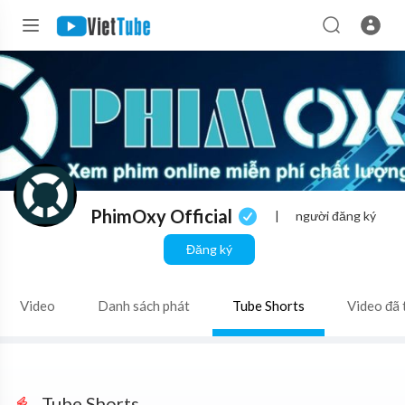
PhimOxy Official
|
người đăng ký
Đăng ký
Video
Danh sách phát
Tube Shorts
Video đã 
Tube Shorts