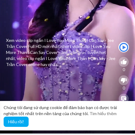
Xem video clip ngắn I Love You More Than I Can Say - Jee
Trần Cover Full HD mới nhất, short video clip I Love You
More Than I Can Say Cover - Jee Trần trực tuyến hot
nhất, video clip ngắn I Love You More Than I Can Say - Jee
Trần Cover online hay nhất.
0
0
0
Chúng tôi đang sử dụng cookie để đảm bảo bạn có được trải
nghiệm tốt nhất trên nền tảng của chúng tôi.
Tìm hiểu thêm
Hiểu rồi!
41