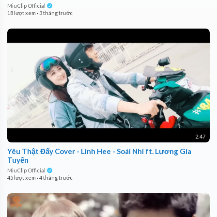
MiuClip Official
18 lượt xem
·
3 tháng trước
2:47
Yêu Thật Đấy Cover - Linh Hee - Soái Nhi ft. Lương Gia
Tuyến
MiuClip Official
45 lượt xem
·
4 tháng trước