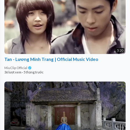
5:20
Tan - Lương Minh Trang | Official Music Video
MiuClip Official
36 lượt xem
·
5 tháng trước