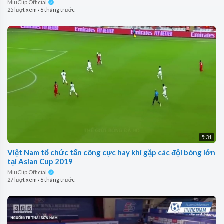
MiuClip Official
25 lượt xem
·
6 tháng trước
5:31
Việt Nam tổ chức tấn công cực hay khi gặp các đội bóng lớn
tại Asian Cup 2019
MiuClip Official
27 lượt xem
·
6 tháng trước