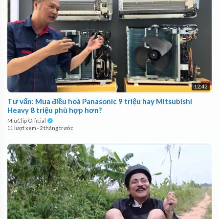
12:42
Tư vấn: Mua điều hoà Panasonic 9 triệu hay Mitsubishi
Heavy 8 triệu phù hợp hơn?
MiuClip Official
11 lượt xem
·
2 tháng trước