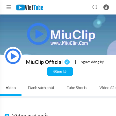
MiuClip Official
|
người đăng ký
Đăng ký
Video
Danh sách phát
Tube Shorts
Video đã 
Video mới nhất