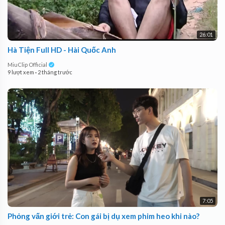
26:01
Hà Tiện Full HD - Hài Quốc Anh
MiuClip Official
9 lượt xem
·
2 tháng trước
7:05
Phỏng vấn giới trẻ: Con gái bị dụ xem phim heo khi nào?