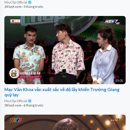
MiuClip Official
24 lượt xem
·
5 tháng trước
15:01
Mạc Văn Khoa vẫn xuất sắc về độ lầy khiến Trường Giang
quỳ lạy
MiuClip Official
38 lượt xem
·
6 tháng trước