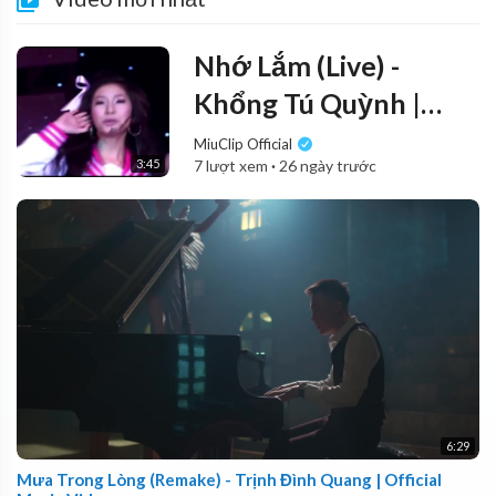
Nhớ Lắm (Live) -
Khổng Tú Quỳnh |
Đêm Teen Sao
MiuClip Official
3:45
7 lượt xem
·
26 ngày trước
6:29
Mưa Trong Lòng (Remake) - Trịnh Đình Quang | Official