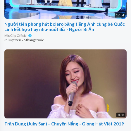
17:34
Người tiên phong hát bolero bằng tiếng Anh cùng bé Quốc
Linh kết hợp hay như nuốt đĩa - Người Bí Ẩn
MiuClip Official
31 lượt xem
·
6 tháng trước
8:38
Trần Dung (Juky San) – Chuyện Nắng - Giọng Hát Việt 2019