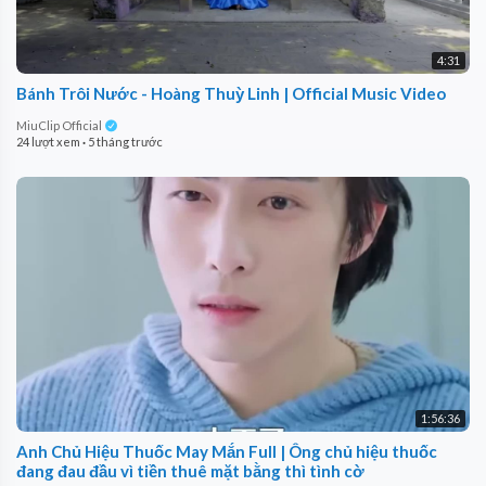
4:31
Bánh Trôi Nước - Hoàng Thuỳ Linh | Official Music Video
MiuClip Official
24 lượt xem
·
5 tháng trước
1:56:36
Anh Chủ Hiệu Thuốc May Mắn Full | Ông chủ hiệu thuốc
đang đau đầu vì tiền thuê mặt bằng thì tình cờ