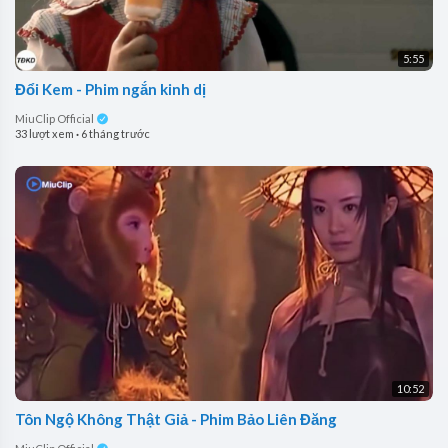
5:55
Đổi Kem - Phim ngắn kinh dị
MiuClip Official
33 lượt xem
·
6 tháng trước
10:52
Tôn Ngộ Không Thật Giả - Phim Bảo Liên Đăng