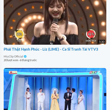
5:30
Phải Thật Hạnh Phúc - Liz (LIME) - Ca Sĩ Tranh Tài VTV3
MiuClip Official
20 lượt xem
·
6 tháng trước