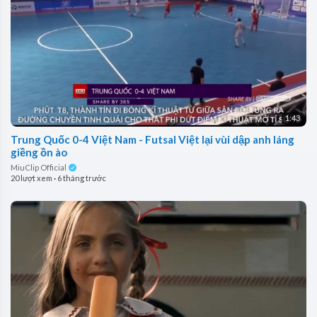
1:43
Trung Quốc 0-4 Việt Nam - Futsal Việt lại vùi dập anh láng
giềng ồn ào
MiuClip Official
20 lượt xem
·
6 tháng trước