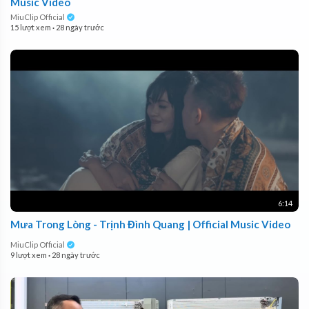
Music Video
MiuClip Official
15 lượt xem
·
28 ngày trước
6:14
Mưa Trong Lòng - Trịnh Đình Quang | Official Music Video
MiuClip Official
9 lượt xem
·
28 ngày trước