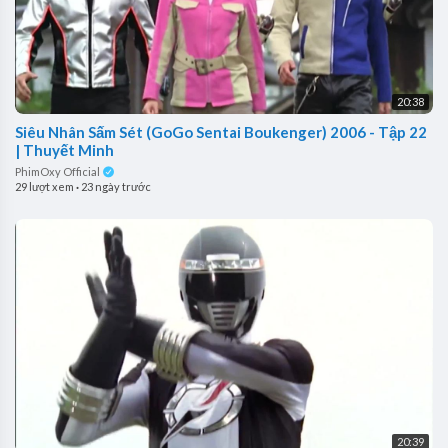
20:38
Siêu Nhân Sấm Sét (GoGo Sentai Boukenger) 2006 - Tập 22
| Thuyết Minh
PhimOxy Official
29 lượt xem
·
23 ngày trước
20:39