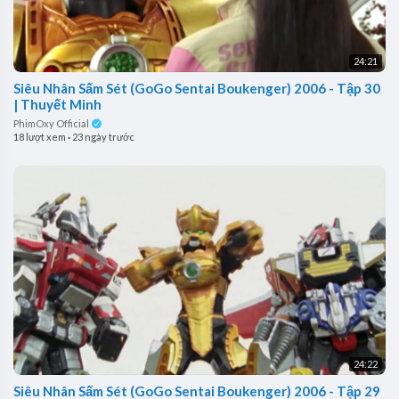
24:21
Siêu Nhân Sấm Sét (GoGo Sentai Boukenger) 2006 - Tập 30
| Thuyết Minh
PhimOxy Official
18 lượt xem
·
23 ngày trước
24:22
Siêu Nhân Sấm Sét (GoGo Sentai Boukenger) 2006 - Tập 29