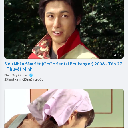
20:37
Siêu Nhân Sấm Sét (GoGo Sentai Boukenger) 2006 - Tập 27
| Thuyết Minh
PhimOxy Official
23 lượt xem
·
23 ngày trước