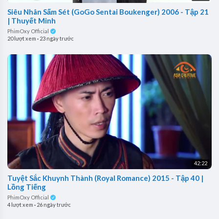
Siêu Nhân Sấm Sét (GoGo Sentai Boukenger) 2006 - Tập 21
| Thuyết Minh
PhimOxy Official
20 lượt xem
·
23 ngày trước
42:22
Tuyệt Sắc Khuynh Thành (Royal Romance) 2015 - Tập 40 |
Lồng Tiếng
PhimOxy Official
4 lượt xem
·
26 ngày trước