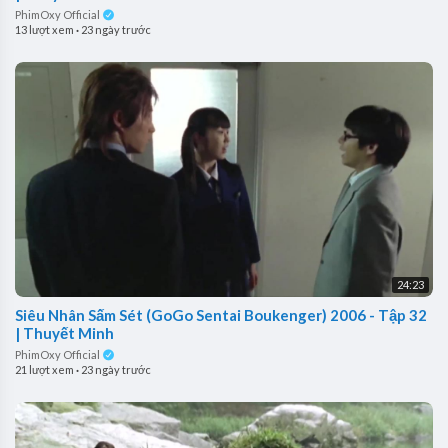
PhimOxy Official
13 lượt xem
·
23 ngày trước
24:23
Siêu Nhân Sấm Sét (GoGo Sentai Boukenger) 2006 - Tập 32
| Thuyết Minh
PhimOxy Official
21 lượt xem
·
23 ngày trước