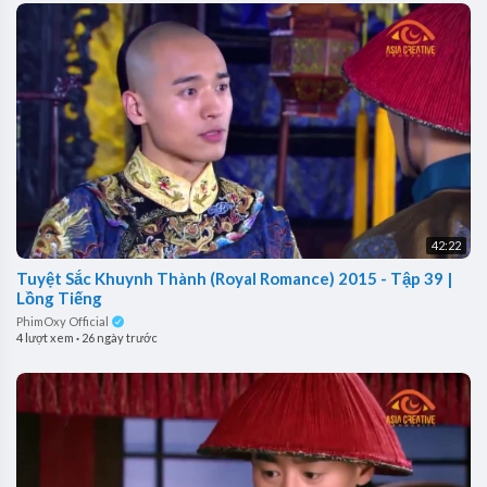
42:22
Tuyệt Sắc Khuynh Thành (Royal Romance) 2015 - Tập 39 |
Lồng Tiếng
PhimOxy Official
4 lượt xem
·
26 ngày trước