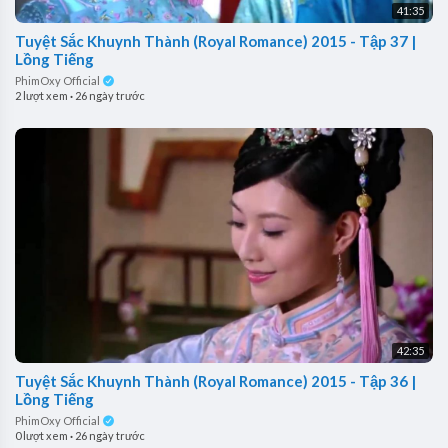
41:35
Tuyệt Sắc Khuynh Thành (Royal Romance) 2015 - Tập 37 |
Lồng Tiếng
PhimOxy Official
2 lượt xem
·
26 ngày trước
42:35
Tuyệt Sắc Khuynh Thành (Royal Romance) 2015 - Tập 36 |
Lồng Tiếng
PhimOxy Official
0 lượt xem
·
26 ngày trước