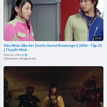
20:36
Siêu Nhân Sấm Sét (GoGo Sentai Boukenger) 2006 - Tập 35
| Thuyết Minh
PhimOxy Official
12 lượt xem
·
23 ngày trước