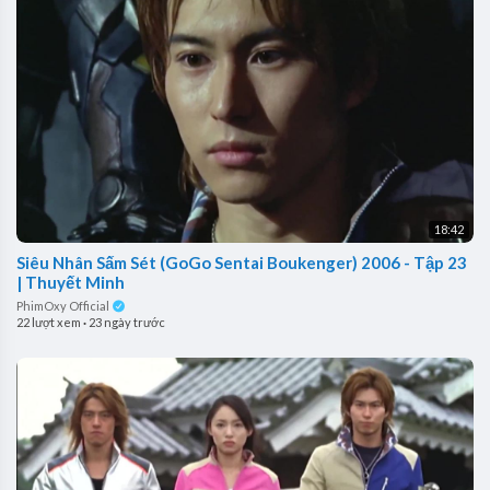
18:42
Siêu Nhân Sấm Sét (GoGo Sentai Boukenger) 2006 - Tập 23
| Thuyết Minh
PhimOxy Official
22 lượt xem
·
23 ngày trước