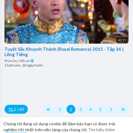
42:15
Tuyệt Sắc Khuynh Thành (Royal Romance) 2015 - Tập 34 |
Lồng Tiếng
PhimOxy Official
1 lượt xem
·
26 ngày trước
2 / 49
2
3
4
5
Chúng tôi đang sử dụng cookie để đảm bảo bạn có được trải
nghiệm tốt nhất trên nền tảng của chúng tôi.
Tìm hiểu thêm