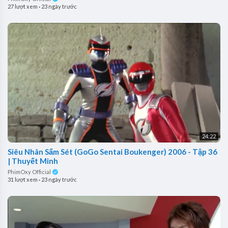
27 lượt xem
·
23 ngày trước
24:22
Siêu Nhân Sấm Sét (GoGo Sentai Boukenger) 2006 - Tập 36
| Thuyết Minh
PhimOxy Official
31 lượt xem
·
23 ngày trước