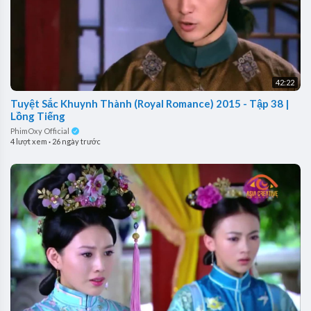
42:22
Tuyệt Sắc Khuynh Thành (Royal Romance) 2015 - Tập 38 |
Lồng Tiếng
PhimOxy Official
4 lượt xem
·
26 ngày trước