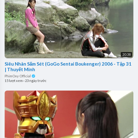
20:38
Siêu Nhân Sấm Sét (GoGo Sentai Boukenger) 2006 - Tập 31
| Thuyết Minh
PhimOxy Official
15 lượt xem
·
23 ngày trước