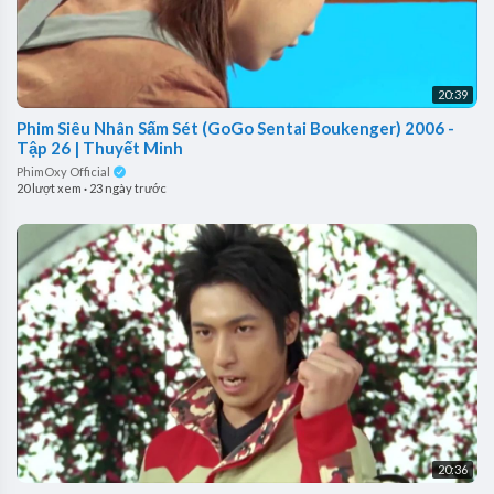
20:39
Phim Siêu Nhân Sấm Sét (GoGo Sentai Boukenger) 2006 -
Tập 26 | Thuyết Minh
PhimOxy Official
20 lượt xem
·
23 ngày trước
20:36