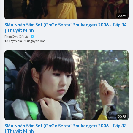
20:39
Siêu Nhân Sấm Sét (GoGo Sentai Boukenger) 2006 - Tập 34
| Thuyết Minh
PhimOxy Official
13 lượt xem
·
23 ngày trước
20:38
Siêu Nhân Sấm Sét (GoGo Sentai Boukenger) 2006 - Tập 33
| Thuyết Minh