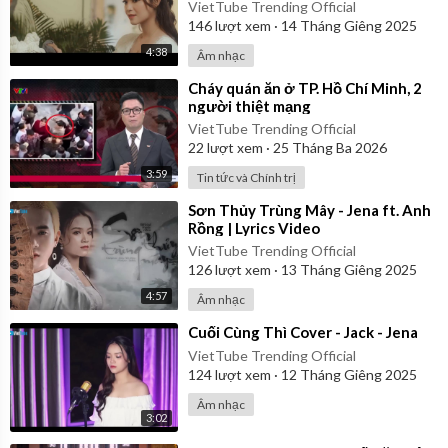
VietTube Trending Official
146
lượt xem
·
14 Tháng Giêng 2025
4:38
Âm nhạc
⁣Cháy quán ăn ở TP. Hồ Chí Minh, 2
người thiệt mạng
VietTube Trending Official
22
lượt xem
·
25 Tháng Ba 2026
3:59
Tin tức và Chính trị
⁣Sơn Thủy Trùng Mây - Jena ft. Anh
Rồng | Lyrics Video
VietTube Trending Official
126
lượt xem
·
13 Tháng Giêng 2025
4:57
Âm nhạc
⁣Cuối Cùng Thì Cover - Jack - Jena
VietTube Trending Official
124
lượt xem
·
12 Tháng Giêng 2025
Âm nhạc
3:02