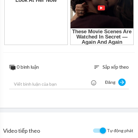
0 bình luận
Sắp xếp theo
sort
Đăng
Video tiếp theo
Tự động phát