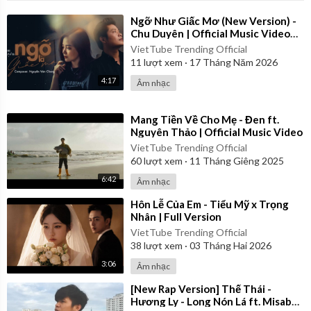
⁣Ngỡ Như Giấc Mơ (New Version) -
Chu Duyên | Official Music Video
Lyrics
VietTube Trending Official
11
lượt xem
·
17 Tháng Năm 2026
4:17
Âm nhạc
⁣Mang Tiền Về Cho Mẹ - Đen ft.
Nguyên Thảo | Official Music Video
VietTube Trending Official
60
lượt xem
·
11 Tháng Giêng 2025
6:42
Âm nhạc
⁣Hôn Lễ Của Em - Tiểu Mỹ x Trọng
Nhân | Full Version
VietTube Trending Official
38
lượt xem
·
03 Tháng Hai 2026
3:06
Âm nhạc
⁣[New Rap Version] Thế Thái -
Hương Ly - Long Nón Lá ft. Misabae