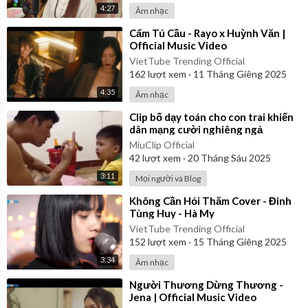
4:27
Âm nhạc
⁣Cẩm Tú Cầu - Rayo x Huỳnh Văn |
Official Music Video
VietTube Trending Official
162
lượt xem
·
11 Tháng Giêng 2025
4:35
Âm nhạc
⁣Clip bố dạy toán cho con trai khiến
dân mạng cười nghiêng ngả
MiuClip Official
42
lượt xem
·
20 Tháng Sáu 2025
3:11
Mọi người và Blog
⁣Không Cần Hỏi Thăm Cover - Đinh
Tùng Huy - Hà My
VietTube Trending Official
152
lượt xem
·
15 Tháng Giêng 2025
3:34
Âm nhạc
⁣Người Thương Dừng Thương -
Jena | Official Music Video