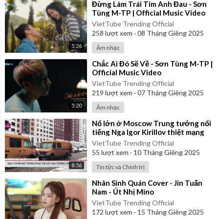
⁣Đừng Làm Trái Tim Anh Đau - Sơn
Tùng M-TP | Official Music Video
VietTube Trending Official
258
lượt xem
·
08 Tháng Giêng 2025
5:26
Âm nhạc
⁣Chắc Ai Đó Sẽ Về - Sơn Tùng M-TP |
Official Music Video
VietTube Trending Official
219
lượt xem
·
07 Tháng Giêng 2025
5:20
Âm nhạc
⁣Nổ lớn ở Moscow Trung tướng nổi
tiếng Nga Igor Kirillov thiệt mạng
VietTube Trending Official
55
lượt xem
·
10 Tháng Giêng 2025
8:56
Tin tức và Chính trị
⁣Nhân Sinh Quán Cover - Jin Tuấn
Nam - Út Nhị Mino
VietTube Trending Official
172
lượt xem
·
15 Tháng Giêng 2025