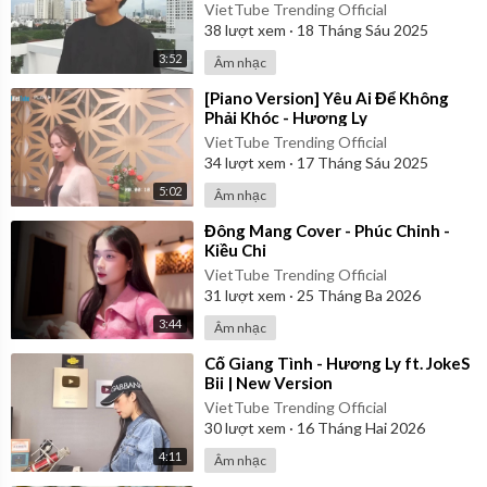
Cover
VietTube Trending Official
38
lượt xem
·
18 Tháng Sáu 2025
3:52
Âm nhạc
⁣[Piano Version] Yêu Ai Để Không
Phải Khóc - Hương Ly
VietTube Trending Official
34
lượt xem
·
17 Tháng Sáu 2025
5:02
Âm nhạc
⁣Đông Mang Cover - Phúc Chinh -
Kiều Chi
VietTube Trending Official
31
lượt xem
·
25 Tháng Ba 2026
3:44
Âm nhạc
⁣Cố Giang Tình - Hương Ly ft. JokeS
Bii | New Version
VietTube Trending Official
30
lượt xem
·
16 Tháng Hai 2026
4:11
Âm nhạc