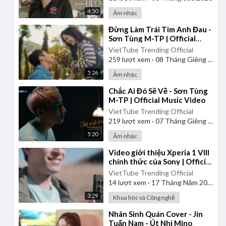
4:50
Âm nhạc
⁣Đừng Làm Trái Tim Anh Đau -
Sơn Tùng M-TP | Official
Music Video
VietTube Trending Official
259
lượt xem
·
08 Tháng Giêng 2025
5:26
Âm nhạc
⁣Chắc Ai Đó Sẽ Về - Sơn Tùng
M-TP | Official Music Video
VietTube Trending Official
219
lượt xem
·
07 Tháng Giêng 2025
5:20
Âm nhạc
⁣Video giới thiệu Xperia 1 VIII
chính thức của Sony | Official
Product Video
VietTube Trending Official
14
lượt xem
·
17 Tháng Năm 2026
3:29
Khoa học và Công nghệ
⁣Nhân Sinh Quán Cover - Jin
Tuấn Nam - Út Nhị Mino