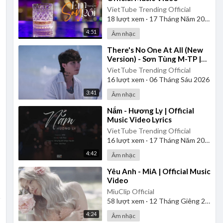
VietTube Trending Official
18
lượt xem
·
17 Tháng Năm 2026
4:51
Âm nhạc
⁣There's No One At All (New
Version) - Sơn Tùng M-TP |
Official Music Video
VietTube Trending Official
16
lượt xem
·
06 Tháng Sáu 2026
3:41
Âm nhạc
⁣Nắm - Hương Ly | Official
Music Video Lyrics
VietTube Trending Official
16
lượt xem
·
17 Tháng Năm 2026
4:42
Âm nhạc
⁣Yêu Anh - MiA | Official Music
Video
MiuClip Official
58
lượt xem
·
12 Tháng Giêng 2025
4:24
Âm nhạc