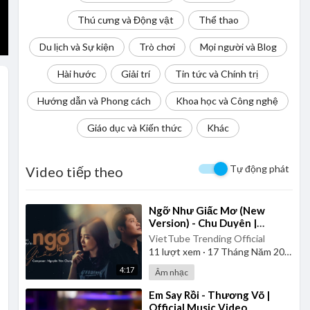
Thú cưng và Động vật
Thể thao
Du lịch và Sự kiện
Trò chơi
Mọi người và Blog
Hài hước
Giải trí
Tin tức và Chính trị
Hướng dẫn và Phong cách
Khoa học và Công nghệ
Giáo dục và Kiến thức
Khác
Tự động phát
Video tiếp theo
⁣Ngỡ Như Giấc Mơ (New
Version) - Chu Duyên |
Official Music Video Lyrics
VietTube Trending Official
11
lượt xem
·
17 Tháng Năm 2026
4:17
Âm nhạc
⁣Em Say Rồi - Thương Võ |
Official Music Video