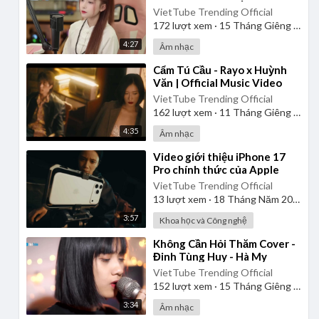
VietTube Trending Official
172
lượt xem
·
15 Tháng Giêng 2025
4:27
Âm nhạc
⁣Cẩm Tú Cầu - Rayo x Huỳnh
Văn | Official Music Video
VietTube Trending Official
162
lượt xem
·
11 Tháng Giêng 2025
4:35
Âm nhạc
⁣Video giới thiệu iPhone 17
Pro chính thức của Apple
VietTube Trending Official
13
lượt xem
·
18 Tháng Năm 2026
3:57
Khoa học và Công nghệ
⁣Không Cần Hỏi Thăm Cover -
Đinh Tùng Huy - Hà My
VietTube Trending Official
152
lượt xem
·
15 Tháng Giêng 2025
3:34
Âm nhạc