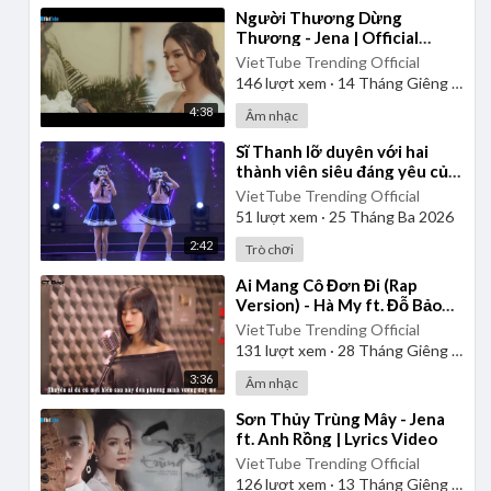
⁣Người Thương Dừng
Thương - Jena | Official
Music Video
VietTube Trending Official
146
lượt xem
·
14 Tháng Giêng 2025
4:38
Âm nhạc
⁣Sĩ Thanh lỡ duyên với hai
thành viên siêu đáng yêu của
nhóm SGO48 | Giọng Ca Bí Ẩn
VietTube Trending Official
51
lượt xem
·
25 Tháng Ba 2026
2:42
Trò chơi
⁣Ai Mang Cô Đơn Đi (Rap
Version) - Hà My ft. Đỗ Bảo
Lâm
VietTube Trending Official
131
lượt xem
·
28 Tháng Giêng 2025
3:36
Âm nhạc
⁣Sơn Thủy Trùng Mây - Jena
ft. Anh Rồng | Lyrics Video
VietTube Trending Official
126
lượt xem
·
13 Tháng Giêng 2025