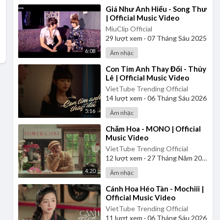
⁣Giá Như Anh Hiểu - Song Thư
| Official Music Video
MiuClip Official
29
lượt xem
·
07 Tháng Sáu 2025
6:08
Âm nhạc
⁣Con Tim Anh Thay Đổi - Thủy
Lê | Official Music Video
VietTube Trending Official
14
lượt xem
·
06 Tháng Sáu 2026
5:16
Âm nhạc
⁣Chăm Hoa - MONO | Official
Music Video
VietTube Trending Official
12
lượt xem
·
27 Tháng Năm 2026
4:20
Âm nhạc
⁣Cánh Hoa Héo Tàn - Mochiii |
Official Music Video
VietTube Trending Official
11
lượt xem
·
06 Tháng Sáu 2026