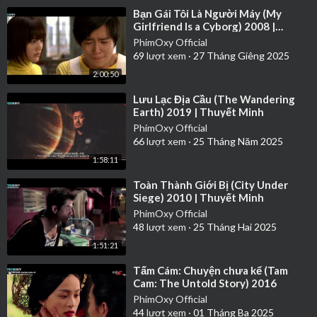
⁣Bạn Gái Tôi Là Người Máy (My
Girlfriend Is a Cyborg) 2008 |
Vietsub
PhimOxy Official
69
lượt xem
·
27 Tháng Giêng 2025
2:00:50
⁣Lưu Lạc Địa Cầu (The Wandering
Earth) 2019 | Thuyết Minh
PhimOxy Official
66
lượt xem
·
25 Tháng Năm 2025
1:58:11
⁣Toàn Thành Giới Bị (City Under
Siege) 2010 | Thuyết Minh
PhimOxy Official
48
lượt xem
·
25 Tháng Hai 2025
1:51:21
⁣Tấm Cám: Chuyện chưa kể (Tam
Cam: The Untold Story) 2016
PhimOxy Official
44
lượt xem
·
01 Tháng Ba 2025