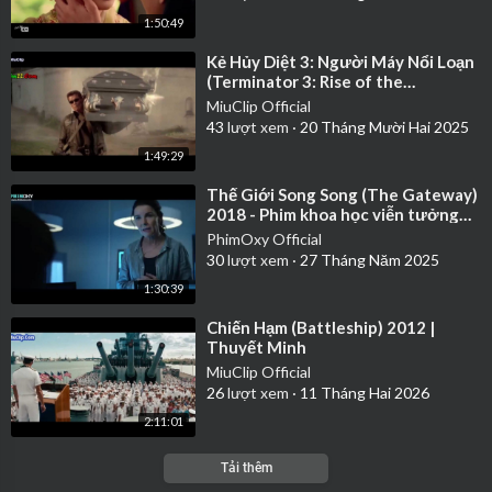
1:50:49
⁣Kẻ Hủy Diệt 3: Người Máy Nổi Loạn
(Terminator 3: Rise of the
Machines) 2003 | Thuyết Minh
MiuClip Official
43
lượt xem
·
20 Tháng Mười Hai 2025
1:49:29
⁣Thế Giới Song Song (The Gateway)
2018 - Phim khoa học viễn tưởng
hay nhất | Thuyết Minh
PhimOxy Official
30
lượt xem
·
27 Tháng Năm 2025
1:30:39
⁣Chiến Hạm (Battleship) 2012 |
Thuyết Minh
MiuClip Official
26
lượt xem
·
11 Tháng Hai 2026
2:11:01
Tải thêm