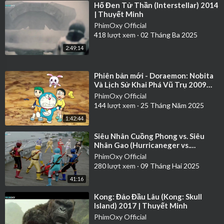
⁣Hố Đen Tử Thần (Interstellar) 2014
| Thuyết Minh
PhimOxy Official
418
lượt xem
·
02 Tháng Ba 2025
2:49:14
⁣Phiên bản mới - Doraemon: Nobita
Và Lịch Sử Khai Phá Vũ Trụ 2009
Full HD | Lồng Tiếng
PhimOxy Official
144
lượt xem
·
25 Tháng Năm 2025
1:42:44
⁣Siêu Nhân Cuồng Phong vs. Siêu
Nhân Gao (Hurricaneger vs.
Gaoranger) 2003 | Thuyết Minh
PhimOxy Official
280
lượt xem
·
09 Tháng Hai 2025
41:16
⁣Kong: Đảo Đầu Lâu (Kong: Skull
Island) 2017 | Thuyết Minh
PhimOxy Official