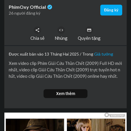
PhimOxy Official
Đăng ký
26 người đăng ký
Chia sẻ
Nhúng
Quyên tặng
Được xuất bản vào 13 Tháng Hai 2025 / Trong
Giả tưởng
Xem video clip Phim Giải Cứu Thần Chết (2009) Full HD mới
nhất, video clip Giải Cứu Thần Chết (2009) trực tuyến hot n
hất, video clip Giải Cứu Thần Chết (2009) online hay nhất.
An là một cô nữ sinh mơ mộng, luôn ước ao có chàng Thần C
Xem thêm
hết đẹp trai đến rút hồn mình như cô gái cùng tên trong phi
m Nụ hôn thần chết. Một ngày kia, Thần Chết Teen bất ngờ x
uất hiện nhưng có nằm mơ, cô nàng An cũng không tưởng tư
ợng nổi chính mình sẽ là người “Giải cứu thần chết”!
Hớn hở với cuộc gặp gỡ bất ngờ, An ngay lập tức vạch ra kế h