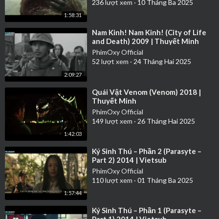
236
lượt xem
·
10 Tháng Ba 2025
1:58:31
⁣Nam Kinh! Nam Kinh! (City of Life
and Death) 2009 | Thuyết Minh
PhimOxy Official
52
lượt xem
·
24 Tháng Hai 2025
2:09:27
⁣Quái Vật Venom (Venom) 2018 |
Thuyết Minh
PhimOxy Official
149
lượt xem
·
26 Tháng Hai 2025
1:42:03
⁣Ký Sinh Thú – Phần 2 (Parasyte –
Part 2) 2014 | Vietsub
PhimOxy Official
110
lượt xem
·
01 Tháng Ba 2025
1:57:44
⁣Ký Sinh Thú – Phần 1 (Parasyte –