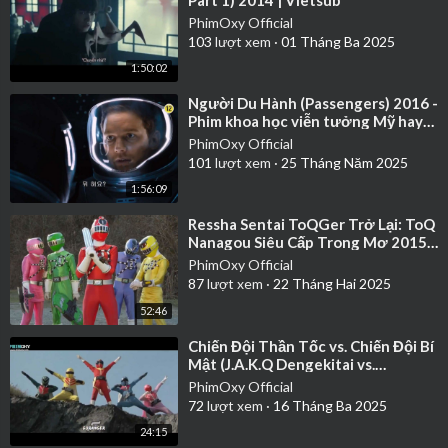
Part 1) 2014 | Vietsub
PhimOxy Official
103
lượt xem
·
01 Tháng Ba 2025
1:50:02
⁣Người Du Hành (Passengers) 2016 -
Phim khoa học viễn tưởng Mỹ hay
nhất | Thuyết Minh
PhimOxy Official
101
lượt xem
·
25 Tháng Năm 2025
1:56:09
⁣Ressha Sentai ToQGer Trở Lại: ToQ
Nanagou Siêu Cấp Trong Mơ 2015 |
Vietsub
PhimOxy Official
87
lượt xem
·
22 Tháng Hai 2025
52:46
⁣Chiến Đội Thần Tốc vs. Chiến Đội Bí
Mật (J.A.K.Q Dengekitai vs.
Goranger) 1978 | Vietsub
PhimOxy Official
72
lượt xem
·
16 Tháng Ba 2025
24:15