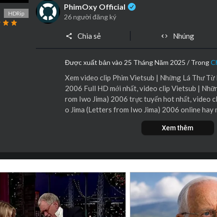
PhimOxy Official
HDRip
26 người đăng ký
Chia sẻ
Nhúng
Được xuất bản vào 25 Tháng Năm 2025 / Trong
C
Xem video clip Phim Vietsub | Những Lá Thư Từ 
2006 Full HD mới nhất, video clip Vietsub | Nhữ
rom Iwo Jima) 2006 trực tuyến hot nhất, video c
o Jima (Letters from Iwo Jima) 2006 online hay 
Xem thêm
Bộ phim lấy bối cảnh đảo Iwo Jima vào cuối năm 1
ng chuẩn bị phòng thủ hòn đảo trước việc quân 
quân Tadamichi Kuribayashi được cử đến đây làm 
rú phòng. Ngay khi đến đảo, ông đã đi khảo sát t
Tanida đánh đập hai Binh nhì dưới quyền là Saig
ói “không ái quốc” (Saigo nói rằng nên nhường Iw
yashi ra lệnh cho Tanida phạt họ bằng cách cắt g
p. Ông cũng yêu cầu giữ gìn sức lực cho quân sĩ, bố
ộ dân thường khỏi đảo.