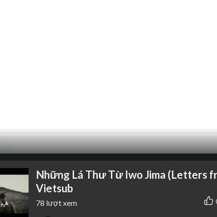
Những Lá Thư Từ Iwo Jima (Letters fr
Vietsub
78
lượt xem