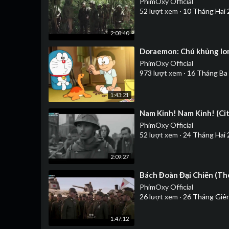
PhimOxy Official
52
lượt xem
·
10 Tháng Hai 
2:08:40
⁣Doraemon: Chú khủng lo
PhimOxy Official
973
lượt xem
·
16 Tháng Ba
1:43:21
⁣Nam Kinh! Nam Kinh! (Ci
PhimOxy Official
52
lượt xem
·
24 Tháng Hai 
2:09:27
⁣Bách Đoàn Đại Chiến (T
PhimOxy Official
26
lượt xem
·
26 Tháng Giê
1:47:12