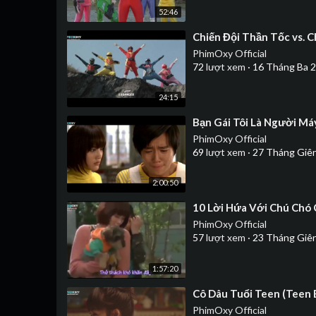
52:46
⁣Chiến Đội Thần Tốc vs. C
PhimOxy Official
72
lượt xem
·
16 Tháng Ba 
24:15
⁣Bạn Gái Tôi Là Người Máy
PhimOxy Official
69
lượt xem
·
27 Tháng Giê
2:00:50
⁣10 Lời Hứa Với Chú Chó 
PhimOxy Official
57
lượt xem
·
23 Tháng Giê
1:57:20
⁣Cô Dâu Tuổi Teen (Teen 
PhimOxy Official