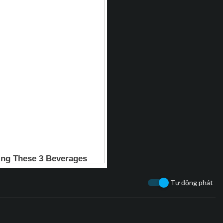
ải sức phản kháng dữ dội của quâ
ạnh yểm trợ, quân Mỹ tiến lên từn
 huy của Kuribayashi hết nước uố
 phản công cuối cùng mang tính c
m mưu của ông là Fujita đã kéo ô
Fujita chặt đầu ông bằng kiếm Nhậ
ết. Trước khi nhóm lính Mỹ đến đư
ự sát bằng súng lục Colt M1911,
Mỹ không tìm được xác.
 Kase, Shido Nakamura, Tsuyoshi Ih
Tự động phát