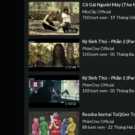
⁣Cô Gái Người Máy (The M
MiuClip Official
710
lượt xem
·
19 Tháng Gi
1:36:21
⁣Ký Sinh Thú – Phần 2 (Pa
PhimOxy Official
110
lượt xem
·
01 Tháng Ba
1:57:44
⁣Ký Sinh Thú – Phần 1 (Pa
PhimOxy Official
103
lượt xem
·
01 Tháng Ba
1:50:02
⁣Ressha Sentai ToQGer T
PhimOxy Official
88
lượt xem
·
22 Tháng Hai 