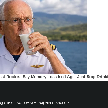
đổ bộ lên đảo một cách dễ dàng nhưng rồi vấp ph
n Nhật và bị thương vong lớn. Nhờ vào hỏa lực m
g bước, tiêu diệt gần hết lính Nhật trên đảo.
Sau nhiều ngày cầm cự, quân Nhật dưới quyền chỉ
ng và sắp cạn kiệt đạn dược. Ông đã chỉ huy cuộc
ảm tử và bị thương do pháo binh Mỹ. Sĩ quan tha
ng ra khỏi chiến tuyến. Kuribayashi ra lệnh cho 
t. Đúng khi giơ kiếm lên, Fujita bị lính Mỹ bắn ch
ợc chỗ Kuribayashi, Saigo xuất hiện. Trước khi t
Kuribayashi ra lệnh Saigo chôn cất ông để lính 
Diễn viên
Kazunari Ninomiya, Ken Watanabe, Ryo
ara
Đạo diễn
Clint Eastwood
Phát hành
2006
Quốc gia
Japan
Chất lượng
HDRip
Thể loại
Chiến tranh
g (Oba: The Last Samurai) 2011 | Vietsub