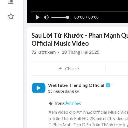
00:00 / 00:00
Sau Lời Từ Khước - Phan Mạnh Quỳ
Official Music Video
72
lượt xem
·
18 Tháng Hai 2025
Chia sẻ
VietTube Trending Official
13 người đăng ký
Trong
Âm nhạc
Xem video clip Âm nhạc Official Music Vi
n Trấn Thành Full HD 2K mới nhất, video c
T Phim Mai - Đạo Diễn Trấn Thành trực tuyế