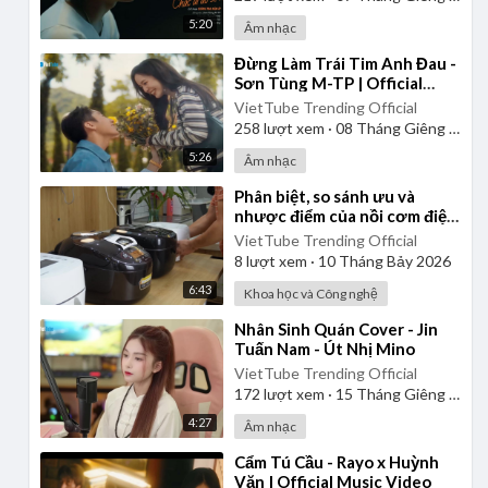
5:20
Âm nhạc
⁣Đừng Làm Trái Tim Anh Đau -
Sơn Tùng M-TP | Official
Music Video
VietTube Trending Official
258
lượt xem
·
08 Tháng Giêng 2025
5:26
Âm nhạc
⁣Phân biệt, so sánh ưu và
nhược điểm của nồi cơm điện
cơ, điện tử, cao tần và áp suất
VietTube Trending Official
8
lượt xem
·
10 Tháng Bảy 2026
6:43
Khoa học và Công nghệ
⁣Nhân Sinh Quán Cover - Jin
Tuấn Nam - Út Nhị Mino
VietTube Trending Official
172
lượt xem
·
15 Tháng Giêng 2025
4:27
Âm nhạc
⁣Cẩm Tú Cầu - Rayo x Huỳnh
Văn | Official Music Video