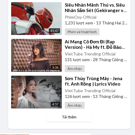
⁣Siêu Nhân Mãnh Thú vs. Siêu
Nhân Sấm Sét (Gekiranger vs.
Boukenger) 2008 | Vietsub
PhimOxy Official
1,231
lượt xem
·
13 Tháng Hai 2025
45:47
Phim và Hoạt hình
⁣Ai Mang Cô Đơn Đi (Rap
Version) - Hà My ft. Đỗ Bảo
Lâm
VietTube Trending Official
131
lượt xem
·
28 Tháng Giêng 2025
3:36
Âm nhạc
⁣Sơn Thủy Trùng Mây - Jena
ft. Anh Rồng | Lyrics Video
VietTube Trending Official
126
lượt xem
·
13 Tháng Giêng 2025
4:57
Âm nhạc
Tải thêm