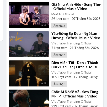
⁣Giá Như Anh Hiểu - Song Thư
| Official Music Video
MiuClip Official
29
lượt xem
·
07 Tháng Sáu 2025
6:08
Âm nhạc
⁣Yêu Đừng Sợ Đau - Ngô Lan
Hương | Official Music Video
VietTube Trending Official
7
lượt xem
·
21 Tháng Sáu 2026
7:56
Âm nhạc
⁣Diễn Viên Tồi - Đen x Thành
Bùi x Cadillac | Official Music
Video
VietTube Trending Official
105
lượt xem
·
17 Tháng Giêng 2025
6:12
Âm nhạc
⁣Chắc Ai Đó Sẽ Về - Sơn Tùng
M-TP | Official Music Video
VietTube Trending Official
219
lượt xem
·
07 Tháng Giêng 2025