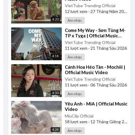
VietTube Trending Official
12
lượt xem
·
27 Tháng Năm 2026
4:20
Âm nhạc
⁣Come My Way - Sơn Tùng M-
TP x Tyga | Official Music
Video
VietTube Trending Official
11
lượt xem
·
21 Tháng Sáu 2026
4:18
Âm nhạc
⁣Cánh Hoa Héo Tàn - Mochiii |
Official Music Video
VietTube Trending Official
11
lượt xem
·
06 Tháng Sáu 2026
4:50
Âm nhạc
⁣Yêu Anh - MiA | Official Music
Video
MiuClip Official
58
lượt xem
·
12 Tháng Giêng 2025
4:24
Âm nhạc