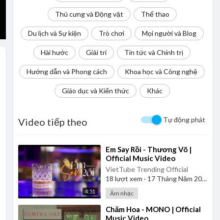
Thú cưng và Động vật
Thể thao
Du lịch và Sự kiện
Trò chơi
Mọi người và Blog
Hài hước
Giải trí
Tin tức và Chính trị
Hướng dẫn và Phong cách
Khoa học và Công nghệ
Giáo dục và Kiến thức
Khác
Tự động phát
Video tiếp theo
⁣Em Say Rồi - Thương Võ |
Official Music Video
VietTube Trending Official
18
lượt xem
·
17 Tháng Năm 2026
4:51
Âm nhạc
⁣Chăm Hoa - MONO | Official
Music Video