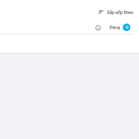
Sắp xếp theo
sort
Đăng