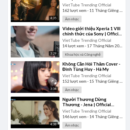
VietTube Trending Official
162
lượt xem
·
11 Tháng Giêng 2025
4:35
Âm nhạc
⁣Video giới thiệu Xperia 1 VIII
chính thức của Sony | Official
Product Video
VietTube Trending Official
14
lượt xem
·
17 Tháng Năm 2026
3:29
Khoa học và Công nghệ
⁣Không Cần Hỏi Thăm Cover -
Đinh Tùng Huy - Hà My
VietTube Trending Official
152
lượt xem
·
15 Tháng Giêng 2025
3:34
Âm nhạc
⁣Người Thương Dừng
Thương - Jena | Official
Music Video
VietTube Trending Official
146
lượt xem
·
14 Tháng Giêng 2025
4:38
Âm nhạc