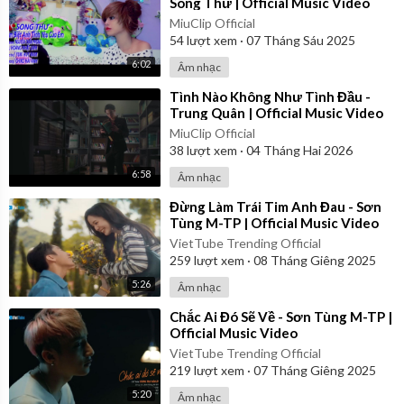
Song Thư | Official Music Video
MiuClip Official
54
lượt xem
·
07 Tháng Sáu 2025
6:02
Âm nhạc
⁣Tình Nào Không Như Tình Đầu -
Trung Quân | Official Music Video
MiuClip Official
38
lượt xem
·
04 Tháng Hai 2026
6:58
Âm nhạc
⁣Đừng Làm Trái Tim Anh Đau - Sơn
Tùng M-TP | Official Music Video
VietTube Trending Official
259
lượt xem
·
08 Tháng Giêng 2025
5:26
Âm nhạc
⁣Chắc Ai Đó Sẽ Về - Sơn Tùng M-TP |
Official Music Video
VietTube Trending Official
219
lượt xem
·
07 Tháng Giêng 2025
5:20
Âm nhạc