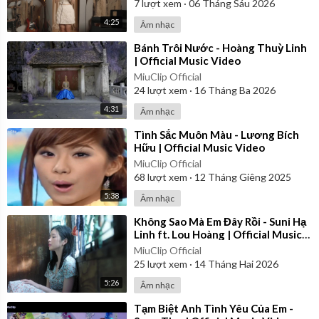
7
lượt xem
·
06 Tháng Sáu 2026
4:25
Âm nhạc
⁣Bánh Trôi Nước - Hoàng Thuỳ Linh
| Official Music Video
MiuClip Official
24
lượt xem
·
16 Tháng Ba 2026
4:31
Âm nhạc
⁣Tình Sắc Muôn Màu - Lương Bích
Hữu | Official Music Video
MiuClip Official
68
lượt xem
·
12 Tháng Giêng 2025
5:38
Âm nhạc
⁣Không Sao Mà Em Đây Rồi - Suni Hạ
Linh ft. Lou Hoàng | Official Music
Video
MiuClip Official
25
lượt xem
·
14 Tháng Hai 2026
5:26
Âm nhạc
⁣Tạm Biệt Anh Tình Yêu Của Em -