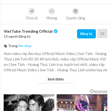
Chia sẻ
Nhúng
Quyên tặng
VietTube Trending Official
13
Đăng ký
13 người đăng ký
Trong
Âm nhạc
Xem video clip Âm nhạc Official Music Video | See Tình - Hoàng
Thuỳ Linh Full HD 2K 4K mới nhất, video clip Official Music Vid
eo | See Tình - Hoàng Thuỳ Linh trực tuyến hot nhất, video clip
Official Music Video | See Tình - Hoàng Thuỳ Linh online hay nh
ất.
Xem thêm
Nếu trong đôi mắt của cô người cá, chàng trai bán chiếu như “tia
cực hiếm xuyên ngay vào tim” thì hình ảnh miền Tây dưới con mắt
của Hoàng Thuỳ Linh cũng đặc biệt như thế. Thuỷ cung của “See
Tình” không phải ở biển mà ở sông. Các nàng tiên cá ở đó thì toàn
là cá linh, cá ba sa, cá lóc, hay ba khía. Rừng tràm vốn xanh mướt