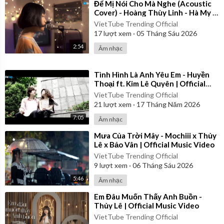
quyết liệt nhất.
⁣Để Mị Nói Cho Mà Nghe (Acoustic
Cover) - Hoàng Thùy Linh - Hà My x
Đình Duy
Thế nên, cứ yêu đi đã, đừng toan tính điều gì hết vì chúng ta đâu t
VietTube Trending Official
17
lượt xem
·
05 Tháng Sáu 2026
hể nào đoán trước được những gì đang đợi mình ở tương lai. Hãy
sống hết mình, yêu hết mình ngày hôm nay, khoảnh khắc hiện tại.
2:54
Âm nhạc
Đó cũng chính là cách Linh tận hưởng cuộc đời. Nếu như cần phải
khép lại điều gì đó thì Linh sẽ làm, vì tương lai phía trước vẫn còn
⁣Tình Hình Là Anh Yêu Em - Huyền
nhiều điều tươi sáng chờ mình khám phá.
Thoại ft. Kim Lê Quyên | Official
Music Video
VietTube Trending Official
21
lượt xem
·
17 Tháng Năm 2026
7:05
Âm nhạc
⁣Mưa Của Trời Mây - Mochiii x Thủy
Lê x Bảo Vân | Official Music Video
VietTube Trending Official
9
lượt xem
·
06 Tháng Sáu 2026
5:46
Âm nhạc
⁣Em Đâu Muốn Thấy Anh Buồn -
Thủy Lê | Official Music Video
VietTube Trending Official