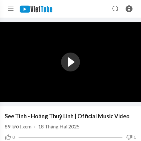
See Tình - Hoàng Thuỳ Linh | Official Music Video
89
lượt xem
·
18 Tháng Hai 2025
0
0