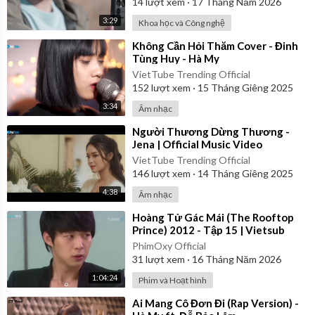
14
lượt xem
·
17 Tháng Năm 2026
3:29
Khoa học và Công nghệ
⁣Không Cần Hỏi Thăm Cover - Đinh
Tùng Huy - Hà My
VietTube Trending Official
152
lượt xem
·
15 Tháng Giêng 2025
3:34
Âm nhạc
⁣Người Thương Dừng Thương -
Jena | Official Music Video
VietTube Trending Official
146
lượt xem
·
14 Tháng Giêng 2025
4:38
Âm nhạc
⁣Hoàng Tử Gác Mái (The Rooftop
Prince) 2012 - Tập 15 | Vietsub
PhimOxy Official
31
lượt xem
·
16 Tháng Năm 2026
1:04:24
Phim và Hoạt hình
⁣Ai Mang Cô Đơn Đi (Rap Version) -