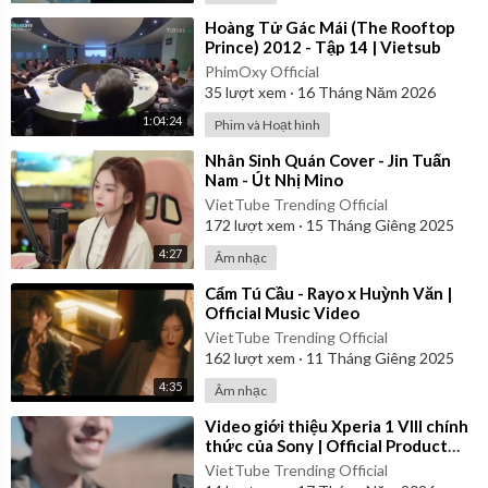
⁣Hoàng Tử Gác Mái (The Rooftop
Prince) 2012 - Tập 14 | Vietsub
PhimOxy Official
35
lượt xem
·
16 Tháng Năm 2026
1:04:24
Phim và Hoạt hình
⁣Nhân Sinh Quán Cover - Jin Tuấn
Nam - Út Nhị Mino
VietTube Trending Official
172
lượt xem
·
15 Tháng Giêng 2025
4:27
Âm nhạc
⁣Cẩm Tú Cầu - Rayo x Huỳnh Văn |
Official Music Video
VietTube Trending Official
162
lượt xem
·
11 Tháng Giêng 2025
4:35
Âm nhạc
⁣Video giới thiệu Xperia 1 VIII chính
thức của Sony | Official Product
Video
VietTube Trending Official