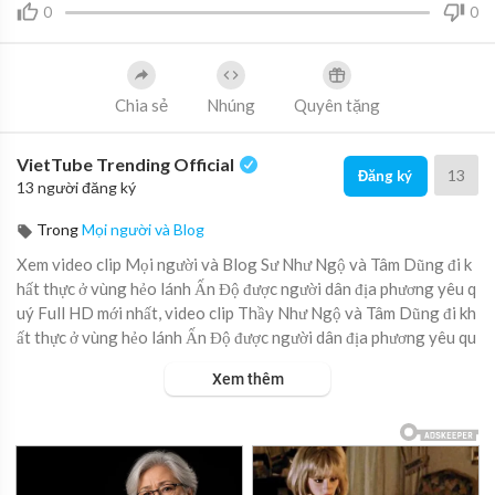
0
0
Chia sẻ
Nhúng
Quyên tặng
VietTube Trending Official
13
Đăng ký
13 người đăng ký
Trong
Mọi người và Blog
Xem video clip Mọi người và Blog Sư Như Ngộ và Tâm Dũng đi k
hất thực ở vùng hẻo lánh Ấn Độ được người dân địa phương yêu q
uý Full HD mới nhất, video clip Thầy Như Ngộ và Tâm Dũng đi kh
ất thực ở vùng hẻo lánh Ấn Độ được người dân địa phương yêu qu
ý trực tuyến hot nhất, video clip Sư Như Ngộ và Tâm Dũng đi khấ
Xem thêm
t thực ở vùng hẻo lánh Ấn Độ được người dân địa phương yêu quý
online hay nhất.