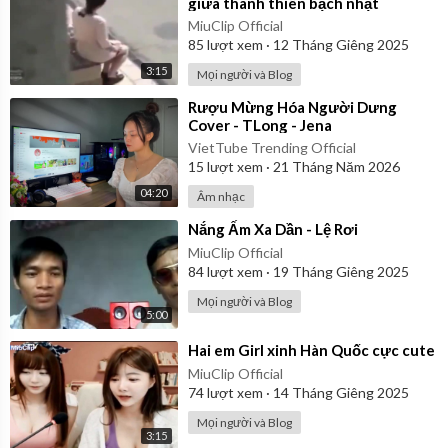
giữa thanh thiên bạch nhật
MiuClip Official
85
lượt xem
·
12 Tháng Giêng 2025
3:15
Mọi người và Blog
⁣Rượu Mừng Hóa Người Dưng
Cover - TLong - Jena
VietTube Trending Official
15
lượt xem
·
21 Tháng Năm 2026
04:20
Âm nhạc
⁣Nắng Ấm Xa Dần - Lệ Rơi
MiuClip Official
84
lượt xem
·
19 Tháng Giêng 2025
Mọi người và Blog
5:00
⁣Hai em Girl xinh Hàn Quốc cực cute
MiuClip Official
74
lượt xem
·
14 Tháng Giêng 2025
Mọi người và Blog
3:15