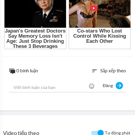
0 bình luận
Sắp xếp theo
sort
Đăng
Video tiếp theo
Tự động phát