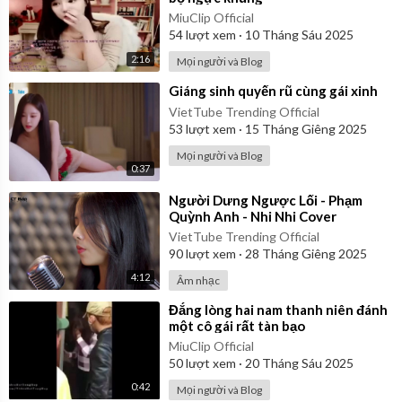
MiuClip Official
54
lượt xem
·
10 Tháng Sáu 2025
2:16
Mọi người và Blog
⁣Giáng sinh quyến rũ cùng gái xinh
VietTube Trending Official
53
lượt xem
·
15 Tháng Giêng 2025
Mọi người và Blog
0:37
⁣Người Dưng Ngược Lối - Phạm
Quỳnh Anh - Nhi Nhi Cover
VietTube Trending Official
90
lượt xem
·
28 Tháng Giêng 2025
4:12
Âm nhạc
⁣Đắng lòng hai nam thanh niên đánh
một cô gái rất tàn bạo
MiuClip Official
50
lượt xem
·
20 Tháng Sáu 2025
0:42
Mọi người và Blog