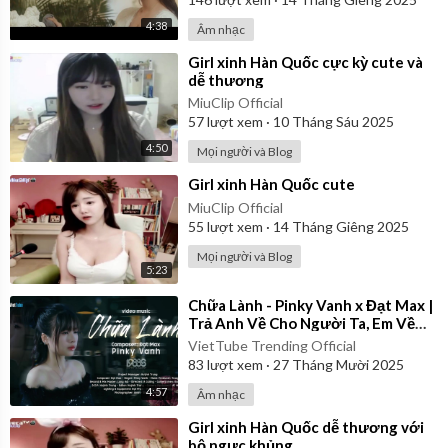
4:38
Âm nhạc
⁣Girl xinh Hàn Quốc cực kỳ cute và
dễ thương
MiuClip Official
57
lượt xem
·
10 Tháng Sáu 2025
4:50
Mọi người và Blog
⁣Girl xinh Hàn Quốc cute
MiuClip Official
55
lượt xem
·
14 Tháng Giêng 2025
Mọi người và Blog
5:23
⁣Chữa Lành - Pinky Vanh x Đạt Max |
Trả Anh Về Cho Người Ta, Em Về
Với Cô Đơn | Official Music Video
VietTube Trending Official
83
lượt xem
·
27 Tháng Mười 2025
4:57
Âm nhạc
⁣Girl xinh Hàn Quốc dễ thương với
bộ ngực khủng