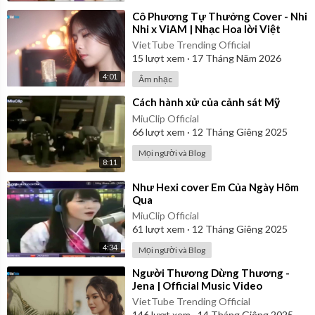
⁣Cô Phương Tự Thưởng Cover - Nhi
Nhi x ViAM | Nhạc Hoa lời Việt
VietTube Trending Official
15
lượt xem
·
17 Tháng Năm 2026
4:01
Âm nhạc
⁣Cách hành xử của cảnh sát Mỹ
MiuClip Official
66
lượt xem
·
12 Tháng Giêng 2025
Mọi người và Blog
8:11
⁣Như Hexi cover Em Của Ngày Hôm
Qua
MiuClip Official
61
lượt xem
·
12 Tháng Giêng 2025
4:34
Mọi người và Blog
⁣Người Thương Dừng Thương -
Jena | Official Music Video
VietTube Trending Official
146
lượt xem
·
14 Tháng Giêng 2025