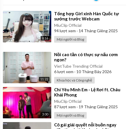
⁣Tổng hợp Girl xinh Hàn Quốc tự
sướng trước Webcam
MiuClip Official
94
lượt xem
·
14 Tháng Giêng 2025
8:16
Mọi người và Blog
⁣Nồi cao tần có thực sự nấu cơm
ngon?
VietTube Trending Official
6
lượt xem
·
10 Tháng Bảy 2026
11:22
Khoa học và Công nghệ
⁣Chỉ Yêu Mình Em - Lệ Rơi ft. Châu
Khải Phong
MiuClip Official
87
lượt xem
·
19 Tháng Giêng 2025
3:00
Mọi người và Blog
⁣Cô gái giải quyết nỗi buồn ngay