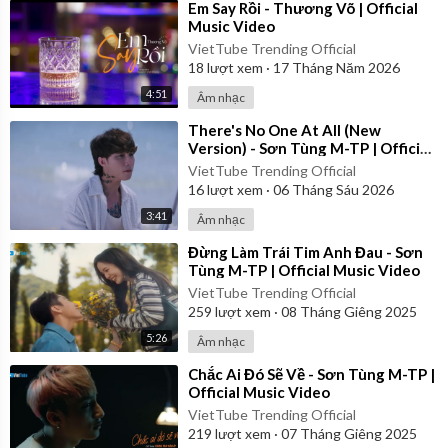
⁣Em Say Rồi - Thương Võ | Official
Music Video
VietTube Trending Official
18
lượt xem
·
17 Tháng Năm 2026
4:51
Âm nhạc
⁣There's No One At All (New
Version) - Sơn Tùng M-TP | Official
Music Video
VietTube Trending Official
16
lượt xem
·
06 Tháng Sáu 2026
3:41
Âm nhạc
⁣Đừng Làm Trái Tim Anh Đau - Sơn
Tùng M-TP | Official Music Video
VietTube Trending Official
259
lượt xem
·
08 Tháng Giêng 2025
5:26
Âm nhạc
⁣Chắc Ai Đó Sẽ Về - Sơn Tùng M-TP |
Official Music Video
VietTube Trending Official
219
lượt xem
·
07 Tháng Giêng 2025