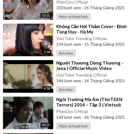
PhimOxy Official
330
lượt xem
·
26 Tháng Giêng 2025
53:31
Phim và Hoạt hình
⁣Không Cần Hỏi Thăm Cover - Đinh
Tùng Huy - Hà My
VietTube Trending Official
154
lượt xem
·
15 Tháng Giêng 2025
3:34
Âm nhạc
⁣Người Thương Dừng Thương -
Jena | Official Music Video
VietTube Trending Official
146
lượt xem
·
14 Tháng Giêng 2025
4:38
Âm nhạc
⁣Ngôi Trường Ma Ám (ThirTEEN
Terrors) 2014 – Tập 3 | Vietsub
PhimOxy Official
169
lượt xem
·
26 Tháng Giêng 2025
44:39
Phim và Hoạt hình