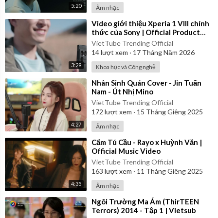
5:20
Âm nhạc
⁣Video giới thiệu Xperia 1 VIII chính
thức của Sony | Official Product
Video
VietTube Trending Official
14
lượt xem
·
17 Tháng Năm 2026
3:29
Khoa học và Công nghệ
⁣Nhân Sinh Quán Cover - Jin Tuấn
Nam - Út Nhị Mino
VietTube Trending Official
172
lượt xem
·
15 Tháng Giêng 2025
4:27
Âm nhạc
⁣Cẩm Tú Cầu - Rayo x Huỳnh Văn |
Official Music Video
VietTube Trending Official
163
lượt xem
·
11 Tháng Giêng 2025
4:35
Âm nhạc
⁣Ngôi Trường Ma Ám (ThirTEEN
Terrors) 2014 - Tập 1 | Vietsub