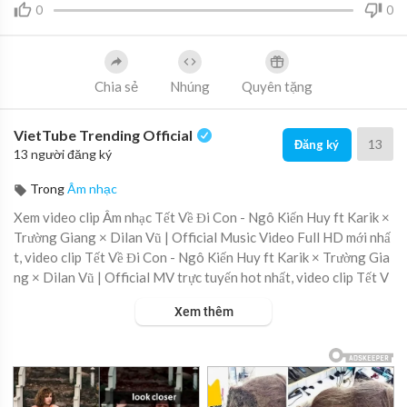
0
0
Chia sẻ
Nhúng
Quyên tặng
VietTube Trending Official
13
Đăng ký
13 người đăng ký
Trong
Âm nhạc
Xem video clip Âm nhạc Tết Về Đi Con - Ngô Kiến Huy ft Karik ×
Trường Giang × Dilan Vũ | Official Music Video Full HD mới nhấ
t, video clip Tết Về Đi Con - Ngô Kiến Huy ft Karik × Trường Gia
ng × Dilan Vũ | Official MV trực tuyến hot nhất, video clip Tết V
ề Đi Con - Ngô Kiến Huy ft Karik × Trường Giang × Dilan Vũ | Of
Xem thêm
ficial Music Video online hay nhất.
Composer : Dilan Vũ
Composer Rap : Karik