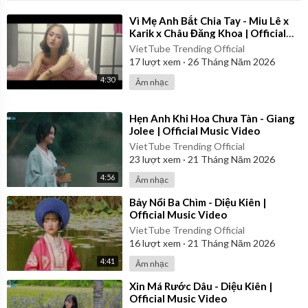
Suport : Lee Lê , GinB Nguyễn
⁣Vì Mẹ Anh Bắt Chia Tay - Miu Lê x
Karik x Châu Đăng Khoa | Official
Music Video
-------------------
VietTube Trending Official
17
lượt xem
·
26 Tháng Năm 2026
PRODUCTION UNIT : CANG PRODUCTION
4:30
Âm nhạc
DIRECTED BY : CANG NGUYỄN ( NGUYEN QUOC CUONG )
PROJECT MANAGER : HOANG NGAN
⁣Hẹn Anh Khi Hoa Chưa Tàn - Giang
SCRIPT: DANG QUYEN - Do Thuc Nhan
Jolee | Official Music Video
SCENE SCRIPT: DANG QUYEN
VietTube Trending Official
ILLUSTRATION: WVU
23
lượt xem
·
21 Tháng Năm 2026
ANIMATION: ANH THU, DANG QUYEN
4:56
Âm nhạc
TYPO : Quan Vo
-------------------
⁣Bảy Nổi Ba Chìm - Diệu Kiên |
Exclusive distribution: Euphoria Media Vietnam
Official Music Video
Exclusive publishing: Euphoria Media Publishing
VietTube Trending Official
16
lượt xem
·
21 Tháng Năm 2026
4:41
Âm nhạc
⁣Xin Má Rước Dâu - Diệu Kiên |
Official Music Video