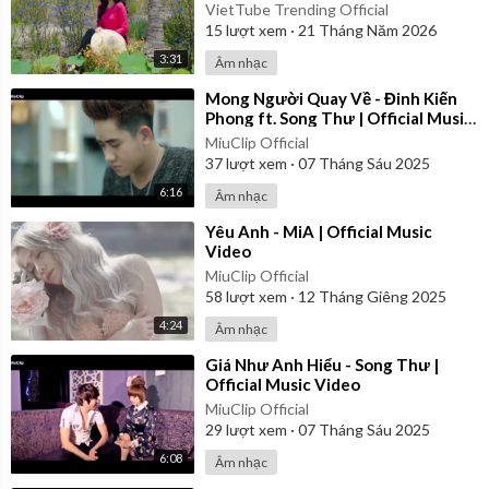
VietTube Trending Official
15
lượt xem
·
21 Tháng Năm 2026
3:31
Âm nhạc
⁣Mong Người Quay Về - Đinh Kiến
Phong ft. Song Thư | Official Music
Video
MiuClip Official
37
lượt xem
·
07 Tháng Sáu 2025
6:16
Âm nhạc
⁣Yêu Anh - MiA | Official Music
Video
MiuClip Official
58
lượt xem
·
12 Tháng Giêng 2025
4:24
Âm nhạc
⁣Giá Như Anh Hiểu - Song Thư |
Official Music Video
MiuClip Official
29
lượt xem
·
07 Tháng Sáu 2025
6:08
Âm nhạc