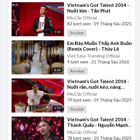
⁣Vietnam's Got Talent 2014 -
Nuốt kim - Tấn Phát
MiuClip Official
82
lượt xem
·
19 Tháng Sáu 2025
5:03
Trò chơi
⁣Em Đâu Muốn Thấy Anh Buồn
(Remix Cover) - Thủy Lê
VietTube Trending Official
9
lượt xem
·
21 Tháng Sáu 2026
4:04
Âm nhạc
⁣Vietnam's Got Talent 2014 -
Nuốt rắn, nuốt kéo, nâng
chậu hoa - Nhóm Bảo Cường
MiuClip Official
79
lượt xem
·
19 Tháng Sáu 2025
6:10
Trò chơi
⁣Vietnam's Got Talent 2014 -
Thánh Quẩy - Nguyễn Mạnh
Tuấn
MiuClip Official
78
lượt xem
·
20 Tháng Sáu 2025