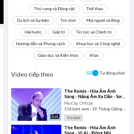
Thú cưng và Động vật
Thể thao
Du lịch và Sự kiện
Trò chơi
Mọi người và Blog
Hài hước
Giải trí
Tin tức và Chính trị
Hướng dẫn và Phong cách
Khoa học và Công nghệ
Giáo dục và Kiến thức
Khác
Tự động phát
Video tiếp theo
⁣The Remix - Hòa Âm Ánh
Sáng - Nắng Ấm Xa Dần - Sơn
Tùng M-TP
MiuClip Official
116
lượt xem
·
19 Tháng Giêng 2025
4:14
Trò chơi
⁣The Remix - Hòa Âm Ánh
Sáng - Vì Ai - Đông Nhi