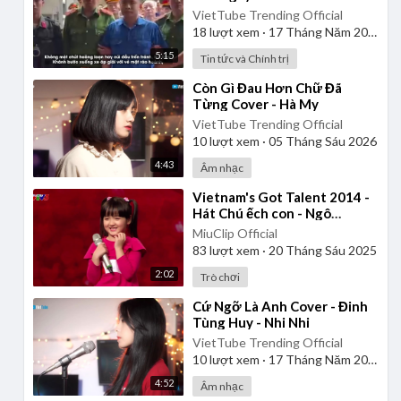
VietTube Trending Official
18
lượt xem
·
17 Tháng Năm 2026
5:15
Tin tức và Chính trị
⁣Còn Gì Đau Hơn Chữ Đã
Từng Cover - Hà My
VietTube Trending Official
10
lượt xem
·
05 Tháng Sáu 2026
4:43
Âm nhạc
⁣Vietnam's Got Talent 2014 -
Hát Chú ếch con - Ngô
Phương Bích Ngọc
MiuClip Official
83
lượt xem
·
20 Tháng Sáu 2025
2:02
Trò chơi
⁣Cứ Ngỡ Là Anh Cover - Đinh
Tùng Huy - Nhi Nhi
VietTube Trending Official
10
lượt xem
·
17 Tháng Năm 2026
4:52
Âm nhạc