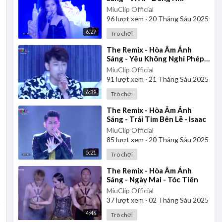
MiuClip Official
96
lượt xem
·
20 Tháng Sáu 2025
6:27
Trò chơi
⁣The Remix - Hòa Âm Ánh
Sáng - Yêu Không Nghỉ Phép -
Isaac
MiuClip Official
91
lượt xem
·
21 Tháng Sáu 2025
6:39
Trò chơi
⁣The Remix - Hòa Âm Ánh
Sáng - Trái Tim Bên Lề - Isaac
MiuClip Official
85
lượt xem
·
20 Tháng Sáu 2025
5:21
Trò chơi
⁣The Remix - Hòa Âm Ánh
Sáng - Ngày Mai - Tóc Tiên
MiuClip Official
37
lượt xem
·
02 Tháng Sáu 2025
4:46
Trò chơi