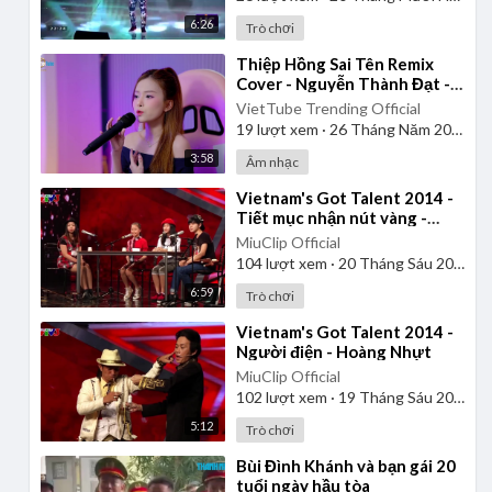
6:26
Trò chơi
⁣Thiệp Hồng Sai Tên Remix
Cover - Nguyễn Thành Đạt -
Út Nhị Mino
VietTube Trending Official
19
lượt xem
·
26 Tháng Năm 2026
3:58
Âm nhạc
⁣Vietnam's Got Talent 2014 -
Tiết mục nhận nút vàng -
Nhóm 4 chị em
MiuClip Official
104
lượt xem
·
20 Tháng Sáu 2025
6:59
Trò chơi
⁣Vietnam's Got Talent 2014 -
Người điện - Hoàng Nhựt
MiuClip Official
102
lượt xem
·
19 Tháng Sáu 2025
5:12
Trò chơi
⁣Bùi Đình Khánh và bạn gái 20
tuổi ngày hầu tòa