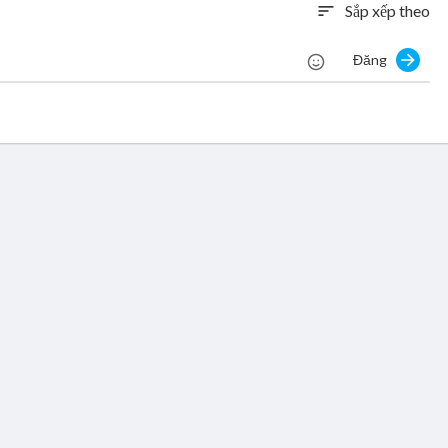
Sắp xếp theo
sort
Đăng