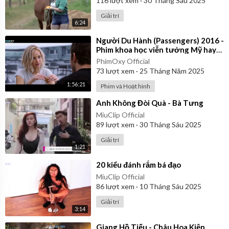
116
lượt xem
·
30 Tháng Sáu 2025
Giải trí
6:24
⁣Người Du Hành (Passengers) 2016 -
Phim khoa học viễn tưởng Mỹ hay
nhất | Vietsub
PhimOxy Official
73
lượt xem
·
25 Tháng Năm 2025
1:56:21
Phim và Hoạt hình
⁣Anh Không Đòi Quà - Bà Tưng
MiuClip Official
89
lượt xem
·
30 Tháng Sáu 2025
Giải trí
1:21
⁣20 kiểu đánh rắm bá đạo
MiuClip Official
86
lượt xem
·
10 Tháng Sáu 2025
Giải trí
3:14
⁣Giang Hồ Tiếu - Châu Hoa Kiện,