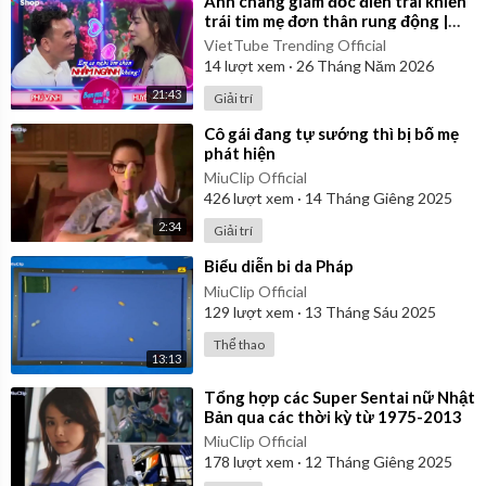
⁣Anh chàng giám đốc điển trai khiến
trái tim mẹ đơn thân rung động |
Bạn Muốn Hẹn Hò
VietTube Trending Official
14
lượt xem
·
26 Tháng Năm 2026
21:43
Giải trí
⁣Cô gái đang tự sướng thì bị bố mẹ
phát hiện
MiuClip Official
426
lượt xem
·
14 Tháng Giêng 2025
2:34
Giải trí
⁣Biểu diễn bi da Pháp
MiuClip Official
129
lượt xem
·
13 Tháng Sáu 2025
Thể thao
13:13
⁣Tổng hợp các Super Sentai nữ Nhật
Bản qua các thời kỳ từ 1975-2013
MiuClip Official
178
lượt xem
·
12 Tháng Giêng 2025