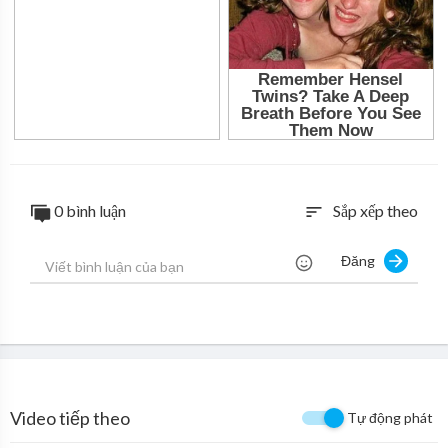
0 bình luận
Sắp xếp theo
sort
Đăng
Video tiếp theo
Tự động phát