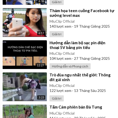
6:36
Giải trí
⁣Thảm họa teen cuồng Facebook tự
sướng level max
MiuClip Official
140
lượt xem
·
19 Tháng Giêng 2025
6:17
Giải trí
⁣Hướng dẫn làm bộ sạc pin điện
thoại 5V bằng pin tiểu
MiuClip Official
104
lượt xem
·
27 Tháng Giêng 2025
12:27
Hướng dẫn và Phong cách
⁣Trò đùa ngu nhất thế giới: Thông
đít gái xinh
MiuClip Official
122
lượt xem
·
13 Tháng Sáu 2025
3:23
Giải trí
⁣Tấm Cám phiên bản Bà Tưng
MiuClip Official