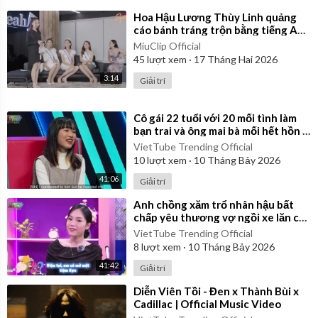
⁣Hoa Hậu Lương Thùy Linh quảng
cáo bánh tráng trộn bằng tiếng Anh
cực duyên dáng
MiuClip Official
45
lượt xem
·
17 Tháng Hai 2026
3:14
Giải trí
⁣Cô gái 22 tuổi với 20 mối tình làm
bạn trai và ông mai bà mối hết hồn |
Ghép Đôi Thần Tốc
VietTube Trending Official
10
lượt xem
·
10 Tháng Bảy 2026
41:06
Giải trí
⁣Anh chồng xăm trổ nhân hậu bất
chấp yêu thương vợ ngồi xe lăn cả
đời | Yêu Là Cưới
VietTube Trending Official
8
lượt xem
·
10 Tháng Bảy 2026
41:42
Giải trí
⁣Diễn Viên Tồi - Đen x Thành Bùi x
Cadillac | Official Music Video