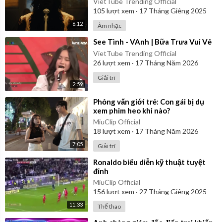
VietTube Trending Official
105
lượt xem
·
17 Tháng Giêng 2025
6:12
Âm nhạc
⁣See Tình - VAnh | Bữa Trưa Vui Vẻ
VietTube Trending Official
26
lượt xem
·
17 Tháng Năm 2026
Giải trí
2:59
⁣Phỏng vấn giới trẻ: Con gái bị dụ
xem phim heo khi nào?
MiuClip Official
18
lượt xem
·
17 Tháng Năm 2026
7:05
Giải trí
⁣Ronaldo biểu diễn kỹ thuật tuyệt
đỉnh
MiuClip Official
156
lượt xem
·
27 Tháng Giêng 2025
11:33
Thể thao