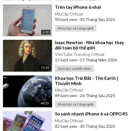
⁣Trên tay iPhone 6 nhái
MiuClip Official
90
lượt xem
·
30 Tháng Sáu 2025
Khoa học và Công nghệ
4:00
⁣Isaac Newton - Nhà khoa học thay
đổi toàn bộ thế giới
VietTube Trending Official
15
lượt xem
·
17 Tháng Năm 2026
15:24
Giáo dục và Kiến thức
⁣Khoa học Trái Đất - The Earth |
Thuyết Minh
MiuClip Official
89
lượt xem
·
26 Tháng Sáu 2025
44:59
Khoa học và Công nghệ
⁣So sánh nhanh iPhone 6 và OPPO R5
MiuClip Official
82
lượt xem
·
30 Tháng Sáu 2025