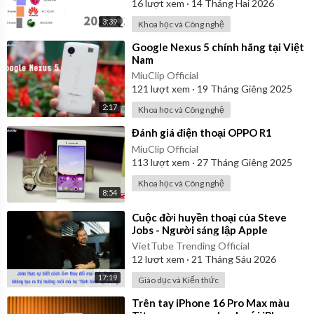
16
lượt xem
·
14 Tháng Hai 2026
3:39
Khoa học và Công nghệ
⁣Google Nexus 5 chính hãng tại Việt
Nam
MiuClip Official
121
lượt xem
·
19 Tháng Giêng 2025
2:17
Khoa học và Công nghệ
⁣Đánh giá điện thoại OPPO R1
MiuClip Official
113
lượt xem
·
27 Tháng Giêng 2025
Khoa học và Công nghệ
8:54
⁣Cuộc đời huyền thoại của Steve
Jobs - Người sáng lập Apple
VietTube Trending Official
12
lượt xem
·
21 Tháng Sáu 2026
17:19
Giáo dục và Kiến thức
⁣Trên tay iPhone 16 Pro Max màu