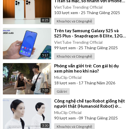
Titan sa mạc, so nhanh với iPhone
15 Pro Max
VietTube Trending Official
103
lượt xem
·
25 Tháng Giêng 2025
8:25
Khoa học và Công nghệ
⁣Trên tay Samsung Galaxy S25 và
S25 Plus - Snapdragon 8 Elite, 12GB
RAM, thiết kế nhẹ hơn
VietTube Trending Official
99
lượt xem
·
25 Tháng Giêng 2025
5:17
Khoa học và Công nghệ
⁣Phỏng vấn giới trẻ: Con gái bị dụ
xem phim heo khi nào?
MiuClip Official
18
lượt xem
·
17 Tháng Năm 2026
7:05
Giải trí
⁣Công nghệ chế tạo Robot giống hệt
người thật (Humanoid Robot) ở
Nhật Bản năm 2014
MiuClip Official
90
lượt xem
·
09 Tháng Giêng 2025
3:30
Khoa học và Công nghệ