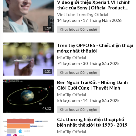
⁣Video giới thiệu Xperia 1 VIII chính
thức của Sony | Official Product
Video
VietTube Trending Official
14
lượt xem
·
17 Tháng Năm 2026
3:29
Khoa học và Công nghệ
⁣Trên tay OPPO R5 - Chiếc điện thoại
mỏng nhất thế giới
MiuClip Official
74
lượt xem
·
30 Tháng Sáu 2025
6:21
Khoa học và Công nghệ
⁣Bên Ngoài Trái Đất - Những Danh
Giới Cuối Cùng | Thuyết Minh
MiuClip Official
56
lượt xem
·
14 Tháng Sáu 2025
49:52
Khoa học và Công nghệ
⁣Các thương hiệu điện thoại phổ
biến nhất thế giới từ 1993 - 2019
MiuClip Official