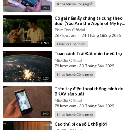
Khoa học và Công nghệ
2:43
⁣Cô gái năm ấy chúng ta cùng theo
đuổi (You Are the Apple of My Eye)
2011 | Vietsub
PhimOxy Official
267
lượt xem
·
24 Tháng Giêng 2025
1:40:08
Phim và Hoạt hình
⁣Toàn cảnh Trái Đất nhìn từ vũ trụ
MiuClip Official
79
lượt xem
·
30 Tháng Sáu 2025
Khoa học và Công nghệ
5:23
⁣Trên tay điện thoại thông minh do
BKAV sản xuất
MiuClip Official
78
lượt xem
·
30 Tháng Sáu 2025
4:49
Khoa học và Công nghệ
⁣Cao thủ bi da số 1 thế giới