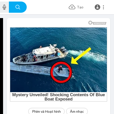
Tạo
Phim và Hoạt hình
Âm nhạc