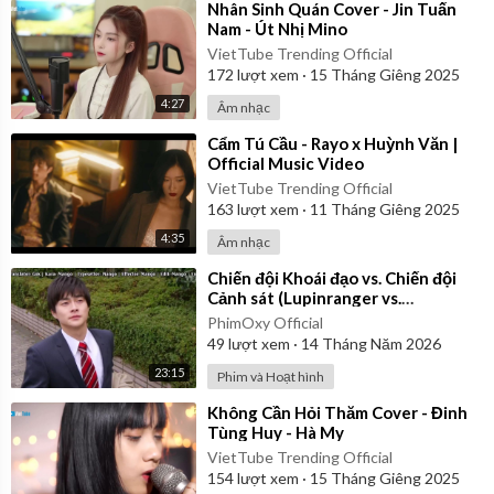
⁣Nhân Sinh Quán Cover - Jin Tuấn
Nam - Út Nhị Mino
VietTube Trending Official
172
lượt xem
·
15 Tháng Giêng 2025
4:27
Âm nhạc
⁣Cẩm Tú Cầu - Rayo x Huỳnh Văn |
Official Music Video
VietTube Trending Official
163
lượt xem
·
11 Tháng Giêng 2025
4:35
Âm nhạc
⁣Chiến đội Khoái đạo vs. Chiến đội
Cảnh sát (Lupinranger vs.
Patranger) 2018 - Tập 9 | Vietsub
PhimOxy Official
49
lượt xem
·
14 Tháng Năm 2026
23:15
Phim và Hoạt hình
⁣Không Cần Hỏi Thăm Cover - Đinh
Tùng Huy - Hà My
VietTube Trending Official
154
lượt xem
·
15 Tháng Giêng 2025