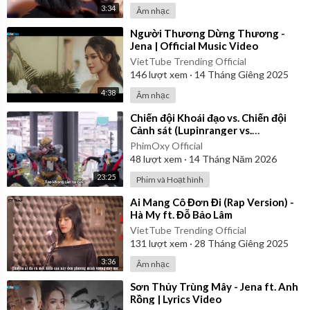
3:34
Âm nhạc
⁣Người Thương Dừng Thương -
Jena | Official Music Video
VietTube Trending Official
146
lượt xem
·
14 Tháng Giêng 2025
4:38
Âm nhạc
⁣Chiến đội Khoái đạo vs. Chiến đội
Cảnh sát (Lupinranger vs.
Patranger) 2018 - Tập 20 | Vietsub
PhimOxy Official
48
lượt xem
·
14 Tháng Năm 2026
23:25
Phim và Hoạt hình
⁣Ai Mang Cô Đơn Đi (Rap Version) -
Hà My ft. Đỗ Bảo Lâm
VietTube Trending Official
131
lượt xem
·
28 Tháng Giêng 2025
3:36
Âm nhạc
⁣Sơn Thủy Trùng Mây - Jena ft. Anh
Rồng | Lyrics Video