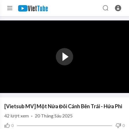
[Vietsub MV] Một Nửa Đôi Cánh Bên Trái - Hứa Phi
42
lượt xem
·
20 Tháng Sáu 2025
0
0