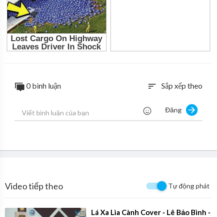
0 bình luận
Sắp xếp theo
sort
Đăng
Video tiếp theo
Tự động phát
⁣Lá Xa Lìa Cành Cover - Lê Bảo Bình -