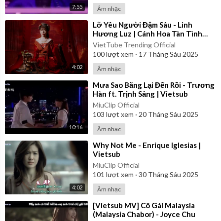
7:55
Âm nhạc
⁣Lỡ Yêu Người Đậm Sâu - Linh
Hương Luz | Cánh Hoa Tàn Tình
Tan Và Em... | Official Music Video
VietTube Trending Official
100
lượt xem
·
17 Tháng Sáu 2025
4:02
Âm nhạc
⁣Mưa Sao Băng Lại Đến Rồi - Trương
Hàn ft. Trịnh Sảng | Vietsub
MiuClip Official
103
lượt xem
·
20 Tháng Sáu 2025
10:16
Âm nhạc
⁣Why Not Me - Enrique Iglesias |
Vietsub
MiuClip Official
101
lượt xem
·
30 Tháng Sáu 2025
4:02
Âm nhạc
⁣[Vietsub MV] Cô Gái Malaysia
(Malaysia Chabor) - Joyce Chu