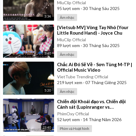
MiuClip Official
95
lượt xem
·
30 Tháng Sáu 2025
3:34
Âm nhạc
⁣[Vietsub MV] Vòng Tay Nhỏ (Your
Little Round Hand) - Joyce Chu
MiuClip Official
89
lượt xem
·
30 Tháng Sáu 2025
3:40
Âm nhạc
⁣Chắc Ai Đó Sẽ Về - Sơn Tùng M-TP |
Official Music Video
VietTube Trending Official
219
lượt xem
·
07 Tháng Giêng 2025
5:20
Âm nhạc
⁣Chiến đội Khoái đạo vs. Chiến đội
Cảnh sát (Lupinranger vs.
Patranger) 2018 - Tập 12 | Vietsub
PhimOxy Official
52
lượt xem
·
14 Tháng Năm 2026
23:40
Phim và Hoạt hình