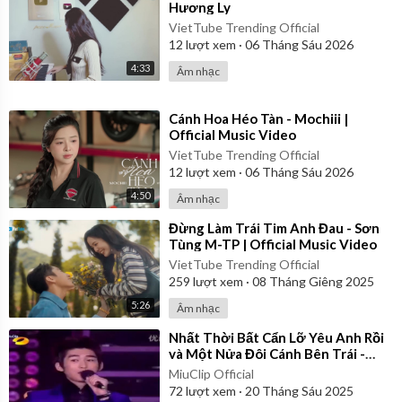
Hương Ly
VietTube Trending Official
12
lượt xem
·
06 Tháng Sáu 2026
4:33
Âm nhạc
⁣Cánh Hoa Héo Tàn - Mochiii |
Official Music Video
VietTube Trending Official
12
lượt xem
·
06 Tháng Sáu 2026
4:50
Âm nhạc
⁣Đừng Làm Trái Tim Anh Đau - Sơn
Tùng M-TP | Official Music Video
VietTube Trending Official
259
lượt xem
·
08 Tháng Giêng 2025
5:26
Âm nhạc
⁣Nhất Thời Bất Cẩn Lỡ Yêu Anh Rồi
và Một Nửa Đôi Cánh Bên Trái -
Trương Hàn ft. Trịnh Sảng |
MiuClip Official
Vietsub
72
lượt xem
·
20 Tháng Sáu 2025