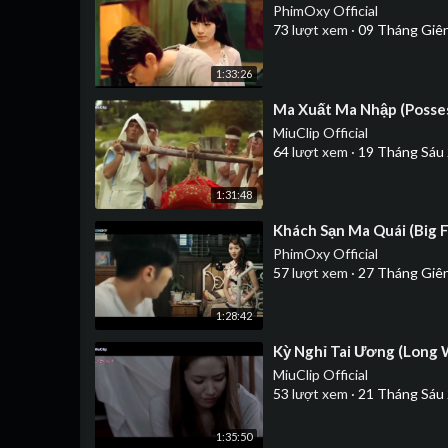
PhimOxy Official
73
lượt xem
·
09 Tháng Giê
1:33:26
⁣Ma Xuất Ma Nhập (Posse
MiuClip Official
64
lượt xem
·
19 Tháng Sáu
1:31:48
⁣Khách Sạn Ma Quái (Big 
PhimOxy Official
57
lượt xem
·
27 Tháng Giê
1:28:42
⁣Kỳ Nghỉ Tai Ương (Long
MiuClip Official
53
lượt xem
·
21 Tháng Sáu
1:35:50