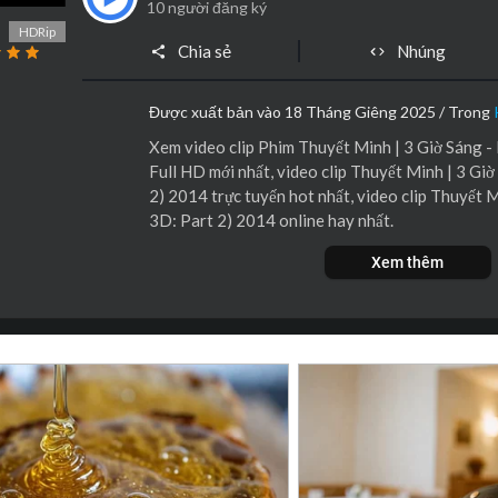
10 người đăng ký
HDRip
Chia sẻ
Nhúng
Được xuất bản vào 18 Tháng Giêng 2025 / Trong
Xem video clip Phim Thuyết Minh | 3 Giờ Sáng -
Full HD mới nhất, video clip Thuyết Minh | 3 Giờ
2) 2014 trực tuyến hot nhất, video clip Thuyết M
3D: Part 2) 2014 online hay nhất.
Xem thêm
Truyền thuyết kể rằng, trong ngôi nhà nguyện bỏ
ạn đến đó và cầu nguyện trước bức tượng nữ tu kh
thành sự thật. Sau đó, bạn phải trở lại nơi đó một 
n không làm đúng theo những bước này... bạn sẽ c
Diễn viên
Sinjai Plengpanich, Supanart Jittalee
aprasert
Đạo diễn
Isara Nadee, Kirati Nakintanon, Putip
Phát hành
2014
Quốc gia
Thailand
Chất lượng
HDRip