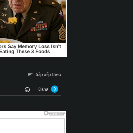
Sắp xếp theo
sort
Đăng