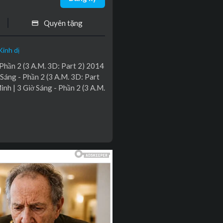
Quyên tặng
Kinh dị
 Phần 2 (3 A.M. 3D: Part 2) 2014
 Sáng - Phần 2 (3 A.M. 3D: Part
inh | 3 Giờ Sáng - Phần 2 (3 A.M.
 hoang kế bên trường học, nếu b
ông đầu, những gì bạn ước sẽ trở
mình... vào lúc 3 giờ sáng. Nếu bạ
hết.
la, Ray MacDonald, Thawat Pornrattan
ong Saisikaew