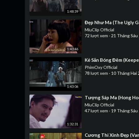
1:48:39
⁣Đẹp Như Ma (The Ugly G
MiuClip Official
72
lượt xem
·
21 Tháng Sáu
1:43:46
⁣Kẻ Săn Bóng Đêm (Keepe
PhimOxy Official
78
lượt xem
·
10 Tháng Hai 
1:43:06
⁣Tượng Sáp Ma (Hong Ho
MiuClip Official
47
lượt xem
·
19 Tháng Sáu
1:32:31
⁣Cương Thi Xinh Đẹp (Va