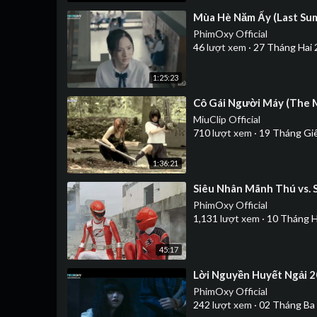
⁣Mùa Hè Năm Ấy (Last Su
PhimOxy Official
46
lượt xem
·
27 Tháng Hai 
1:25:23
⁣Cô Gái Người Máy (The M
MiuClip Official
710
lượt xem
·
19 Tháng Gi
1:36:21
⁣Siêu Nhân Mãnh Thú vs. 
PhimOxy Official
1,131
lượt xem
·
10 Tháng H
45:17
⁣Lời Nguyền Huyết Ngải 
PhimOxy Official
242
lượt xem
·
02 Tháng Ba