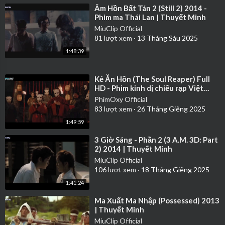
⁣Âm Hồn Bất Tán 2 (Still 2) 2014 -
Phim ma Thái Lan | Thuyết Minh
MiuClip Official
81
lượt xem
·
13 Tháng Sáu 2025
1:48:39
⁣Kẻ Ăn Hồn (The Soul Reaper) Full
HD - Phim kinh dị chiếu rạp Việt
Nam hay nhất 2023
PhimOxy Official
83
lượt xem
·
26 Tháng Giêng 2025
1:49:59
⁣3 Giờ Sáng - Phần 2 (3 A.M. 3D: Part
2) 2014 | Thuyết Minh
MiuClip Official
106
lượt xem
·
18 Tháng Giêng 2025
1:41:24
⁣Ma Xuất Ma Nhập (Possessed) 2013
| Thuyết Minh
MiuClip Official