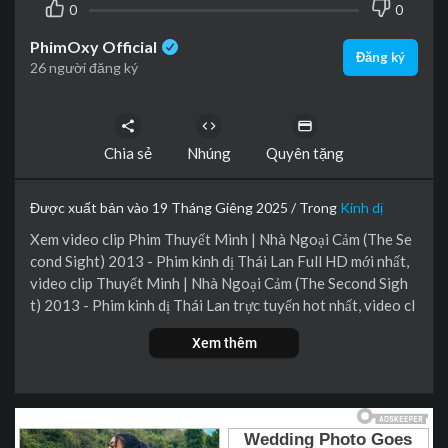
0
0
PhimOxy Official
Đăng ký
26 người đăng ký
Chia sẻ
Nhúng
Quyên tặng
Được xuất bản vào 19 Tháng Giêng 2025 / Trong
Kinh dị
Xem video clip Phim Thuyết Minh | Nhà Ngoại Cảm (The Se
cond Sight) 2013 - Phim kinh dị Thái Lan Full HD mới nhất,
video clip Thuyết Minh | Nhà Ngoại Cảm (The Second Sigh
t) 2013 - Phim kinh dị Thái Lan trực tuyến hot nhất, video cl
ip Thuyết Minh | Nhà Ngoại Cảm (The Second Sight) 2013 -
Xem thêm
Phim kinh dị Thái Lan online hay nhất.
Jate (Nawat Kulratanarak thủ vai) sở hữu khả năng đặc biệt
cho phép anh nhìn được linh hồn và thấy trước nghiệp chướn
g của những người xung quanh. Anh có thể biết rõ những mó