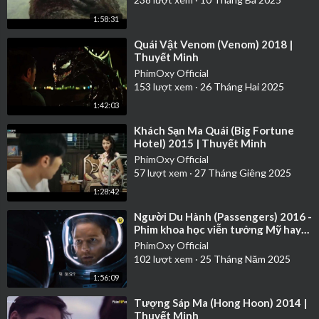
1:58:31
⁣Quái Vật Venom (Venom) 2018 |
Thuyết Minh
PhimOxy Official
153
lượt xem
·
26 Tháng Hai 2025
1:42:03
⁣Khách Sạn Ma Quái (Big Fortune
Hotel) 2015 | Thuyết Minh
PhimOxy Official
57
lượt xem
·
27 Tháng Giêng 2025
1:28:42
⁣Người Du Hành (Passengers) 2016 -
Phim khoa học viễn tưởng Mỹ hay
nhất | Thuyết Minh
PhimOxy Official
102
lượt xem
·
25 Tháng Năm 2025
1:56:09
⁣Tượng Sáp Ma (Hong Hoon) 2014 |
Thuyết Minh