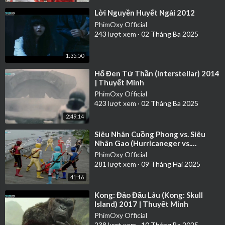
⁣Lời Nguyền Huyết Ngải 2012
PhimOxy Official
243
lượt xem
·
02 Tháng Ba 2025
1:35:50
⁣Hố Đen Tử Thần (Interstellar) 2014
| Thuyết Minh
PhimOxy Official
423
lượt xem
·
02 Tháng Ba 2025
2:49:14
⁣Siêu Nhân Cuồng Phong vs. Siêu
Nhân Gao (Hurricaneger vs.
Gaoranger) 2003 | Thuyết Minh
PhimOxy Official
281
lượt xem
·
09 Tháng Hai 2025
41:16
⁣Kong: Đảo Đầu Lâu (Kong: Skull
Island) 2017 | Thuyết Minh
PhimOxy Official
238
lượt xem
·
10 Tháng Ba 2025