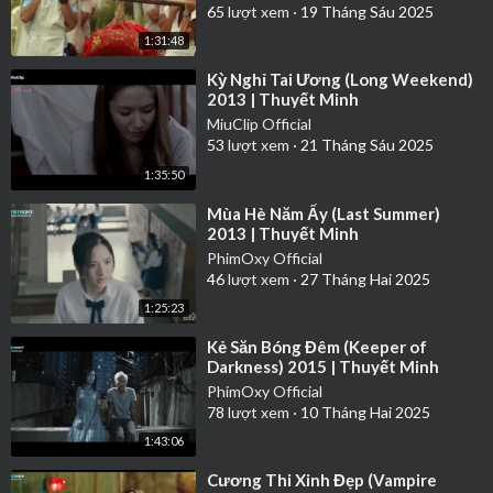
65
lượt xem
·
19 Tháng Sáu 2025
1:31:48
⁣Kỳ Nghỉ Tai Ương (Long Weekend)
2013 | Thuyết Minh
MiuClip Official
53
lượt xem
·
21 Tháng Sáu 2025
1:35:50
⁣Mùa Hè Năm Ấy (Last Summer)
2013 | Thuyết Minh
PhimOxy Official
46
lượt xem
·
27 Tháng Hai 2025
1:25:23
⁣Kẻ Săn Bóng Đêm (Keeper of
Darkness) 2015 | Thuyết Minh
PhimOxy Official
78
lượt xem
·
10 Tháng Hai 2025
1:43:06
⁣Cương Thi Xinh Đẹp (Vampire