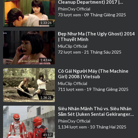
Cleanup Department) 2017 |
Thuyết Minh
PhimOxy Official
73
lượt xem
·
09 Tháng Giêng 2025
1:33:26
⁣Đẹp Như Ma (The Ugly Ghost) 2014
| Thuyết Minh
MiuClip Official
72
lượt xem
·
21 Tháng Sáu 2025
1:43:46
⁣Cô Gái Người Máy (The Machine
Girl) 2008 | Vietsub
MiuClip Official
711
lượt xem
·
19 Tháng Giêng 2025
1:36:21
⁣Siêu Nhân Mãnh Thú vs. Siêu Nhân
Sấm Sét (Juken Sentai Gekiranger
vs. Boukenger) 2008 | Thuyết Minh
PhimOxy Official
1,134
lượt xem
·
10 Tháng Hai 2025
45:17