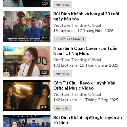
5:20
Âm nhạc
⁣Bùi Đình Khánh và bạn gái 20 tuổi
ngày hầu tòa
VietTube Trending Official
18
lượt xem
·
17 Tháng Năm 2026
5:15
Tin tức và Chính trị
⁣Nhân Sinh Quán Cover - Jin Tuấn
Nam - Út Nhị Mino
VietTube Trending Official
172
lượt xem
·
15 Tháng Giêng 2025
4:27
Âm nhạc
⁣Cẩm Tú Cầu - Rayo x Huỳnh Văn |
Official Music Video
VietTube Trending Official
162
lượt xem
·
11 Tháng Giêng 2025
4:35
Âm nhạc
⁣Bùi Đình Khánh bị đề nghị tuyên án
tử hình