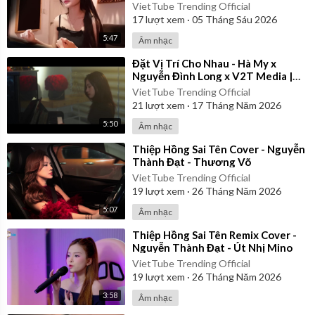
Kiều Chi
VietTube Trending Official
17
lượt xem
·
05 Tháng Sáu 2026
5:47
Âm nhạc
⁣Đặt Vị Trí Cho Nhau - Hà My x
Nguyễn Đình Long x V2T Media |
Official Music Video
VietTube Trending Official
21
lượt xem
·
17 Tháng Năm 2026
5:50
Âm nhạc
⁣Thiệp Hồng Sai Tên Cover - Nguyễn
Thành Đạt - Thương Võ
VietTube Trending Official
19
lượt xem
·
26 Tháng Năm 2026
5:07
Âm nhạc
⁣Thiệp Hồng Sai Tên Remix Cover -
Nguyễn Thành Đạt - Út Nhị Mino
VietTube Trending Official
19
lượt xem
·
26 Tháng Năm 2026
3:58
Âm nhạc