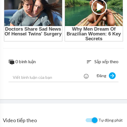
Đối tác của TD Network
0 bình luận
Sắp xếp theo
sort
Đăng
Video tiếp theo
Tự động phát