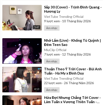
⁣Sắp 30 (Cover) - Trịnh Đình Quang -
Hương Ly
VietTube Trending Official
9
lượt xem
·
10 Tháng Bảy 2026
5:47
Âm nhạc
⁣Nhớ Lắm (Live) - Khổng Tú Quỳnh |
Đêm Teen Sao
MiuClip Official
7
lượt xem
·
12 Tháng Bảy 2026
3:45
Âm nhạc
⁣Thuận Theo Ý Trời Cover - Bùi Anh
Tuấn - Hà My x Đình Duy
VietTube Trending Official
22
lượt xem
·
26 Tháng Năm 2026
4:13
Âm nhạc
⁣Hứa Đợi Nhưng Chẳng Tới Cover -
Lâm Tuấn x Vương Thiên Tuấn -