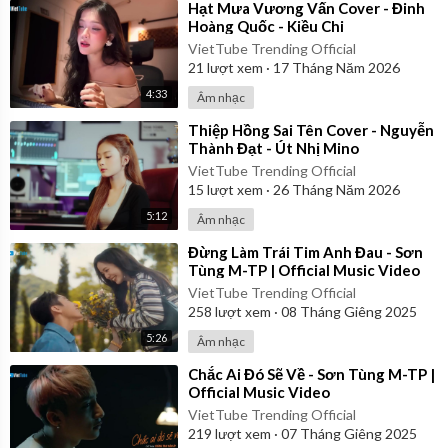
⁣Hạt Mưa Vương Vấn Cover - Đinh
Hoàng Quốc - Kiều Chi
VietTube Trending Official
21
lượt xem
·
17 Tháng Năm 2026
4:33
Âm nhạc
⁣Thiệp Hồng Sai Tên Cover - Nguyễn
Thành Đạt - Út Nhị Mino
VietTube Trending Official
15
lượt xem
·
26 Tháng Năm 2026
5:12
Âm nhạc
⁣Đừng Làm Trái Tim Anh Đau - Sơn
Tùng M-TP | Official Music Video
VietTube Trending Official
258
lượt xem
·
08 Tháng Giêng 2025
5:26
Âm nhạc
⁣Chắc Ai Đó Sẽ Về - Sơn Tùng M-TP |
Official Music Video
VietTube Trending Official
219
lượt xem
·
07 Tháng Giêng 2025