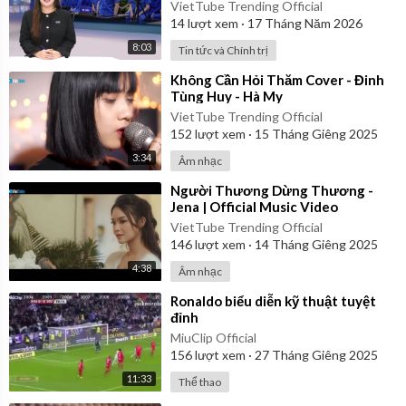
VietTube Trending Official
14
lượt xem
·
17 Tháng Năm 2026
8:03
Tin tức và Chính trị
⁣Không Cần Hỏi Thăm Cover - Đinh
Tùng Huy - Hà My
VietTube Trending Official
152
lượt xem
·
15 Tháng Giêng 2025
3:34
Âm nhạc
⁣Người Thương Dừng Thương -
Jena | Official Music Video
VietTube Trending Official
146
lượt xem
·
14 Tháng Giêng 2025
4:38
Âm nhạc
⁣Ronaldo biểu diễn kỹ thuật tuyệt
đỉnh
MiuClip Official
156
lượt xem
·
27 Tháng Giêng 2025
11:33
Thể thao