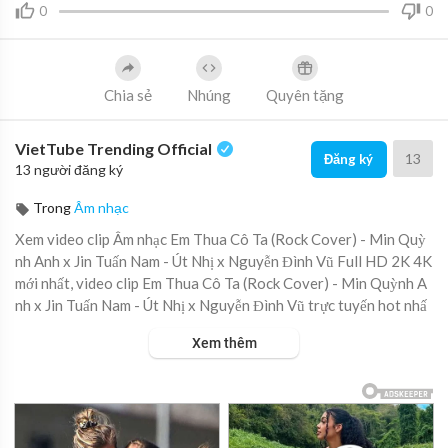
0
0
Chia sẻ
Nhúng
Quyên tặng
VietTube Trending Official
13
Đăng ký
13 người đăng ký
Trong
Âm nhạc
Xem video clip Âm nhạc Em Thua Cô Ta (Rock Cover) - Min Quỳ
nh Anh x Jin Tuấn Nam - Út Nhị x Nguyễn Đình Vũ Full HD 2K 4K
mới nhất, video clip Em Thua Cô Ta (Rock Cover) - Min Quỳnh A
nh x Jin Tuấn Nam - Út Nhị x Nguyễn Đình Vũ trực tuyến hot nhấ
t, video clip Em Thua Cô Ta (Rock Cover) - Min Quỳnh Anh x Jin
Xem thêm
Tuấn Nam - Út Nhị x Nguyễn Đình Vũ online hay nhất.
Bài hát : EM THUA CÔ TA - ÚT NHỊ x NGUYỄN ĐÌNH VŨ | MIN
QUỲNH ANH x JIN TUẤN NAM | ROCK COVER
Sáng tác : JIN TUẤN NAM