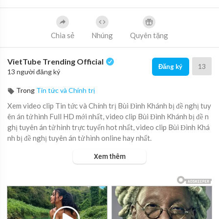
Chia sẻ
Nhúng
Quyên tặng
VietTube Trending Official
13
Đăng ký
13 người đăng ký
Trong
Tin tức và Chính trị
Xem video clip Tin tức và Chính trị Bùi Đình Khánh bị đề nghị tuy
ên án tử hình Full HD mới nhất, video clip Bùi Đình Khánh bị đề n
ghị tuyên án tử hình trực tuyến hot nhất, video clip Bùi Đình Khá
nh bị đề nghị tuyên án tử hình online hay nhất.
Xem thêm
Viện KSND tỉnh Quảng Ninh đề nghị mức án tử hình đối với Bùi Đì
nh Khánh về các tội giết người, mua bán ma túy và sử dụng vũ khí
quân dụng.