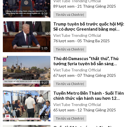
VietTube Trending Official
89
lượt xem
·
21 Tháng Giêng 2025
9:59
Tin tức và Chính trị
⁣Trump tuyên bố trước quốc hội Mỹ:
Sẽ có được Greenland bằng mọi
cách!
VietTube Trending Official
76
lượt xem
·
05 Tháng Ba 2025
1:05
Tin tức và Chính trị
⁣Thủ đô Damascus “thất thủ”, Thủ
tướng Syria tuyên bố sẵn sàng
chuyển giao quyền lực
VietTube Trending Official
67
lượt xem
·
07 Tháng Giêng 2025
9:27
Tin tức và Chính trị
⁣Tuyến Metro Bến Thành - Suối Tiên
chính thức vận hành sau hơn 12
năm
VietTube Trending Official
65
lượt xem
·
12 Tháng Giêng 2025
1:53
Tin tức và Chính trị