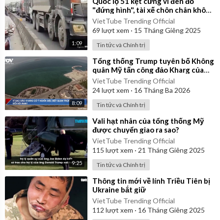
⁣Quốc lộ 51 kẹt cứng vì đèn đỏ
"đứng hình", tài xế chôn chân không
dám vượt
VietTube Trending Official
69
lượt xem
·
15 Tháng Giêng 2025
1:09
Tin tức và Chính trị
⁣Tổng thống Trump tuyên bố Không
quân Mỹ tấn công đảo Kharg của
Iran
VietTube Trending Official
24
lượt xem
·
16 Tháng Ba 2026
8:09
Tin tức và Chính trị
⁣Vali hạt nhân của tổng thống Mỹ
được chuyển giao ra sao?
VietTube Trending Official
115
lượt xem
·
21 Tháng Giêng 2025
9:25
Tin tức và Chính trị
⁣Thông tin mới về lính Triều Tiên bị
Ukraine bắt giữ
VietTube Trending Official
112
lượt xem
·
16 Tháng Giêng 2025