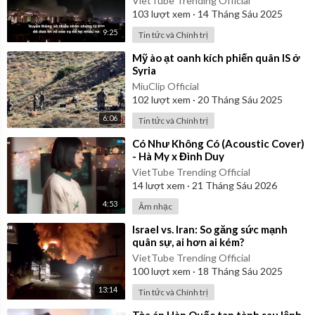
VietTube Trending Official
103
lượt xem
·
14 Tháng Sáu 2025
9:25
Tin tức và Chính trị
⁣Mỹ ào ạt oanh kích phiến quân IS ở
Syria
MiuClip Official
102
lượt xem
·
20 Tháng Sáu 2025
6:06
Tin tức và Chính trị
⁣Có Như Không Có (Acoustic Cover)
- Hà My x Đình Duy
VietTube Trending Official
14
lượt xem
·
21 Tháng Sáu 2026
4:53
Âm nhạc
⁣Israel vs. Iran: So găng sức mạnh
quân sự, ai hơn ai kém?
VietTube Trending Official
100
lượt xem
·
18 Tháng Sáu 2025
13:14
Tin tức và Chính trị
⁣Tòa án Hàn Quốc tan tành sau lệnh