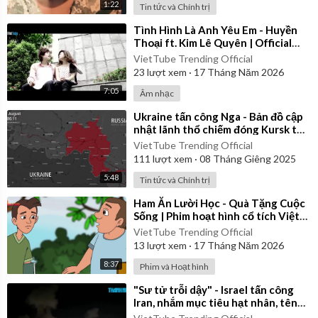
1:22
Tin tức và Chính trị
⁣Tình Hình Là Anh Yêu Em - Huyền
Thoại ft. Kim Lê Quyên | Official
Music Video
VietTube Trending Official
23
lượt xem
·
17 Tháng Năm 2026
7:05
Âm nhạc
⁣Ukraine tấn công Nga - Bản đồ cập
nhật lãnh thổ chiếm đóng Kursk từ
ngày 06/08/2024 đến 06/01/2025
VietTube Trending Official
111
lượt xem
·
08 Tháng Giêng 2025
5:48
Tin tức và Chính trị
⁣Ham Ăn Lười Học - Quà Tặng Cuộc
Sống | Phim hoạt hình cổ tích Việt
Nam
VietTube Trending Official
13
lượt xem
·
17 Tháng Năm 2026
8:37
Phim và Hoạt hình
⁣"Sư tử trỗi dậy" - Israel tấn công
Iran, nhắm mục tiêu hạt nhân, tên
lửa, chỉ huy