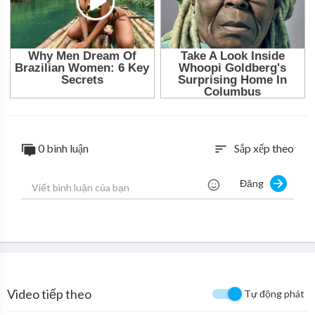
0 bình luận
Sắp xếp theo
sort
Đăng
Video tiếp theo
Tự động phát