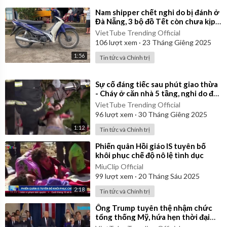
⁣Nam shipper chết nghi do bị đánh ở
Đà Nẵng, 3 bộ đồ Tết còn chưa kịp
mặc
VietTube Trending Official
106
lượt xem
·
23 Tháng Giêng 2025
1:56
Tin tức và Chính trị
⁣Sự cố đáng tiếc sau phút giao thừa
- Cháy ở căn nhà 5 tầng, nghi do đốt
pháo hoa
VietTube Trending Official
96
lượt xem
·
30 Tháng Giêng 2025
1:12
Tin tức và Chính trị
⁣Phiến quân Hồi giáo IS tuyên bố
khôi phục chế độ nô lệ tình dục
MiuClip Official
99
lượt xem
·
20 Tháng Sáu 2025
2:18
Tin tức và Chính trị
⁣Ông Trump tuyên thệ nhậm chức
tổng thống Mỹ, hứa hẹn thời đại
"hoàng kim"