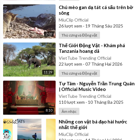
⁣Chú mèo gan dạ tát cá sấu trên bờ
sông
MiuClip Official
26
lượt xem
·
19 Tháng Sáu 2025
2:02
Thú cưng và Động vật
⁣Thế Giới Động Vật - Khám phá
Tanzania hoang dã
VietTube Trending Official
22
lượt xem
·
07 Tháng Hai 2026
11:29
Thú cưng và Động vật
⁣Tự Tâm - Nguyễn Trần Trung Quân
| Official Music Video
VietTube Trending Official
110
lượt xem
·
10 Tháng Ba 2025
8:10
Âm nhạc
⁣Những con vật bá đạo hài hước
nhất thế giới
MiuClip Official