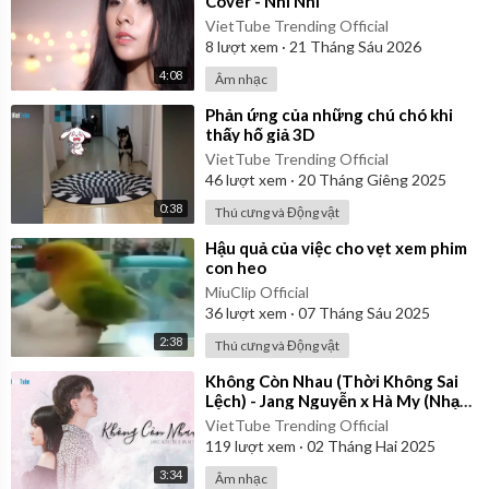
Cover - Nhi Nhi
VietTube Trending Official
8
lượt xem
·
21 Tháng Sáu 2026
4:08
Âm nhạc
⁣Phản ứng của những chú chó khi
thấy hố giả 3D
VietTube Trending Official
46
lượt xem
·
20 Tháng Giêng 2025
0:38
Thú cưng và Động vật
⁣Hậu quả của việc cho vẹt xem phim
con heo
MiuClip Official
36
lượt xem
·
07 Tháng Sáu 2025
2:38
Thú cưng và Động vật
⁣Không Còn Nhau (Thời Không Sai
Lệch) - Jang Nguyễn x Hà My (Nhạc
Hoa Lời Việt)
VietTube Trending Official
119
lượt xem
·
02 Tháng Hai 2025
3:34
Âm nhạc