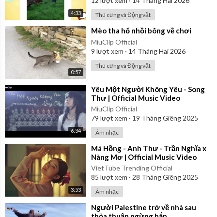
12
lượt xem
·
14 Tháng Hai 2026
4:33
Thú cưng và Động vật
⁣Mèo tha hổ nhồi bông về chơi
MiuClip Official
9
lượt xem
·
14 Tháng Hai 2026
Thú cưng và Động vật
0:57
⁣Yêu Một Người Không Yêu - Song
Thư | Official Music Video
MiuClip Official
79
lượt xem
·
19 Tháng Giêng 2025
6:34
Âm nhạc
⁣Má Hồng - Anh Thư - Trần Nghĩa x
Nàng Mơ | Official Music Video
VietTube Trending Official
85
lượt xem
·
28 Tháng Giêng 2025
3:53
Âm nhạc
⁣Người Palestine trở về nhà sau
thỏa thuận ngừng bắn