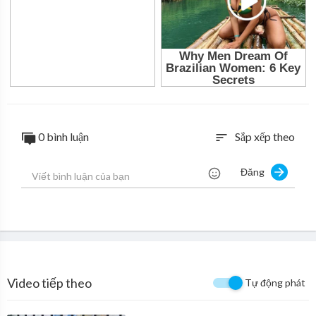
0 bình luận
Sắp xếp theo
sort
Đăng
Video tiếp theo
Tự động phát