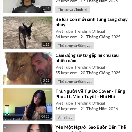
29
lượt xem
·
17 Tháng Năm 2026
1:44
Tin tức và Chính trị
⁣Bé lừa con mới sinh tung tăng chạy
nhảy
VietTube Trending Official
84
lượt xem
·
21 Tháng Giêng 2025
1:12
Thú cưng và Động vật
⁣Cảm động sư tử gặp lại chủ sau
nhiều năm
VietTube Trending Official
55
lượt xem
·
20 Tháng Giêng 2025
5:23
Thú cưng và Động vật
⁣Trả Người Về Tự Do Cover - Tăng
Phúc ft. Minh Tuyết - Nhi Nhi
VietTube Trending Official
16
lượt xem
·
21 Tháng Năm 2026
04:28
Âm nhạc
⁣Yêu Một Người Sao Buồn Đến Thế