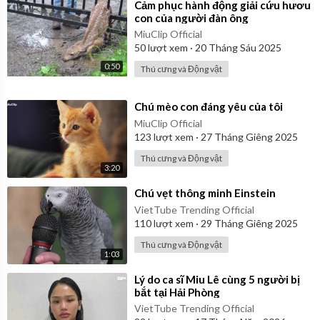
⁣Cảm phục hành động giải cứu hươu
con của người đàn ông
MiuClip Official
50
lượt xem
·
20 Tháng Sáu 2025
0:50
Thú cưng và Động vật
⁣Chú mèo con đáng yêu của tôi
MiuClip Official
123
lượt xem
·
27 Tháng Giêng 2025
Thú cưng và Động vật
3:20
⁣Chú vẹt thông minh Einstein
VietTube Trending Official
110
lượt xem
·
29 Tháng Giêng 2025
Thú cưng và Động vật
1:03
⁣Lý do ca sĩ Miu Lê cùng 5 người bị
bắt tại Hải Phòng
VietTube Trending Official