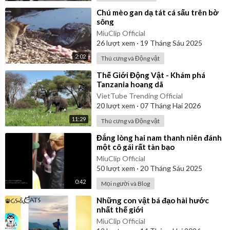
⁣Chú mèo gan dạ tát cá sấu trên bờ
sông
MiuClip Official
26
lượt xem
·
19 Tháng Sáu 2025
2:02
Thú cưng và Động vật
⁣Thế Giới Động Vật - Khám phá
Tanzania hoang dã
VietTube Trending Official
20
lượt xem
·
07 Tháng Hai 2026
11:29
Thú cưng và Động vật
⁣Đắng lòng hai nam thanh niên đánh
một cô gái rất tàn bạo
MiuClip Official
50
lượt xem
·
20 Tháng Sáu 2025
0:42
Mọi người và Blog
⁣Những con vật bá đạo hài hước
nhất thế giới
MiuClip Official