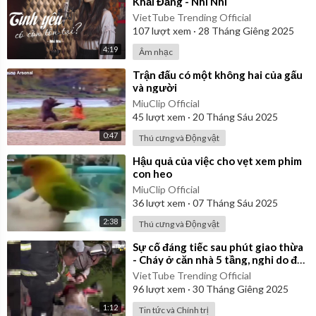
Khải Đăng - Nhi Nhi
VietTube Trending Official
107
lượt xem
·
28 Tháng Giêng 2025
4:19
Âm nhạc
⁣Trận đấu có một không hai của gấu
và người
MiuClip Official
45
lượt xem
·
20 Tháng Sáu 2025
0:47
Thú cưng và Động vật
⁣Hậu quả của việc cho vẹt xem phim
con heo
MiuClip Official
36
lượt xem
·
07 Tháng Sáu 2025
2:38
Thú cưng và Động vật
⁣Sự cố đáng tiếc sau phút giao thừa
- Cháy ở căn nhà 5 tầng, nghi do đốt
pháo hoa
VietTube Trending Official
96
lượt xem
·
30 Tháng Giêng 2025
1:12
Tin tức và Chính trị