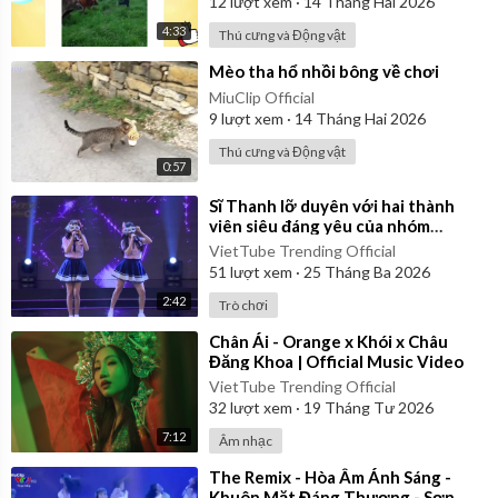
12
lượt xem
·
14 Tháng Hai 2026
4:33
Thú cưng và Động vật
⁣Mèo tha hổ nhồi bông về chơi
MiuClip Official
9
lượt xem
·
14 Tháng Hai 2026
Thú cưng và Động vật
0:57
⁣Sĩ Thanh lỡ duyên với hai thành
viên siêu đáng yêu của nhóm
SGO48 | Giọng Ca Bí Ẩn
VietTube Trending Official
51
lượt xem
·
25 Tháng Ba 2026
2:42
Trò chơi
⁣Chân Ái - Orange x Khói x Châu
Đăng Khoa | Official Music Video
VietTube Trending Official
32
lượt xem
·
19 Tháng Tư 2026
7:12
Âm nhạc
⁣The Remix - Hòa Âm Ánh Sáng -
Khuôn Mặt Đáng Thương - Sơn