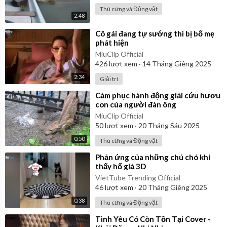
Thú cưng và Động vật
2:48
⁣Cô gái đang tự sướng thì bị bố mẹ
phát hiện
MiuClip Official
426
lượt xem
·
14 Tháng Giêng 2025
2:34
Giải trí
⁣Cảm phục hành động giải cứu hươu
con của người đàn ông
MiuClip Official
50
lượt xem
·
20 Tháng Sáu 2025
0:50
Thú cưng và Động vật
⁣Phản ứng của những chú chó khi
thấy hố giả 3D
VietTube Trending Official
46
lượt xem
·
20 Tháng Giêng 2025
0:38
Thú cưng và Động vật
⁣Tình Yêu Có Còn Tồn Tại Cover -