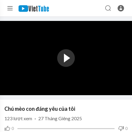
Chú mèo con đáng yêu của tôi
123
lượt xem
·
27 Tháng Giêng 2025
0
0