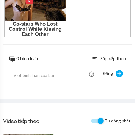
0 bình luận
Sắp xếp theo
sort
Đăng
Video tiếp theo
Tự động phát