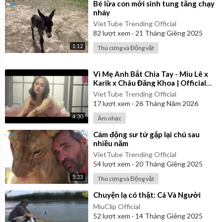
⁣Bé lừa con mới sinh tung tăng chạy
nhảy
VietTube Trending Official
82
lượt xem
·
21 Tháng Giêng 2025
1:12
Thú cưng và Động vật
⁣Vì Mẹ Anh Bắt Chia Tay - Miu Lê x
Karik x Châu Đăng Khoa | Official
Music Video
VietTube Trending Official
17
lượt xem
·
26 Tháng Năm 2026
4:30
Âm nhạc
⁣Cảm động sư tử gặp lại chủ sau
nhiều năm
VietTube Trending Official
54
lượt xem
·
20 Tháng Giêng 2025
5:23
Thú cưng và Động vật
⁣Chuyện lạ có thật: Cá Và Người
MiuClip Official
52
lượt xem
·
14 Tháng Giêng 2025