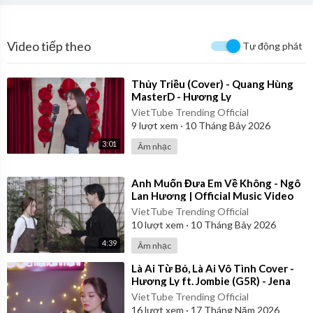
Video tiếp theo
Tự động phát
⁣Thủy Triều (Cover) - Quang Hùng
MasterD - Hương Ly
VietTube Trending Official
9
lượt xem
·
10 Tháng Bảy 2026
3:01
Âm nhạc
⁣Anh Muốn Đưa Em Về Không - Ngô
Lan Hương | Official Music Video
VietTube Trending Official
10
lượt xem
·
10 Tháng Bảy 2026
4:39
Âm nhạc
⁣Là Ai Từ Bỏ, Là Ai Vô Tình Cover -
Hương Ly ft. Jombie (G5R) - Jena
VietTube Trending Official
16
lượt xem
·
17 Tháng Năm 2026