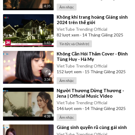
4:35
Âm nhạc
⁣Không khí trang hoàng Giáng sinh
2024 trên thế giới
VietTube Trending Official
82
lượt xem
·
14 Tháng Giêng 2025
1:45
Tin tức và Chính trị
⁣Không Cần Hỏi Thăm Cover - Đinh
Tùng Huy - Hà My
VietTube Trending Official
152
lượt xem
·
15 Tháng Giêng 2025
3:34
Âm nhạc
⁣Người Thương Dừng Thương -
Jena | Official Music Video
VietTube Trending Official
146
lượt xem
·
14 Tháng Giêng 2025
4:38
Âm nhạc
⁣Giáng sinh quyến rũ cùng gái xinh
VietTube Trending Official