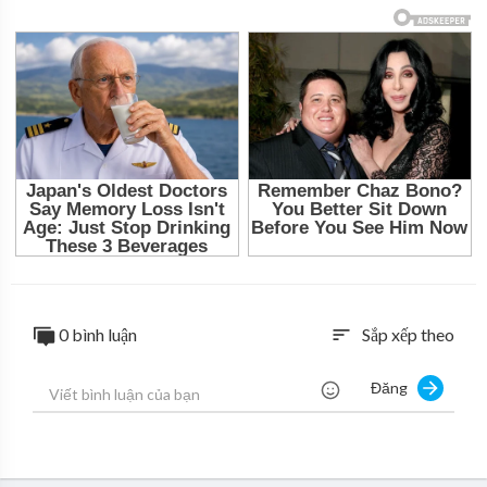
0 bình luận
Sắp xếp theo
sort
Đăng