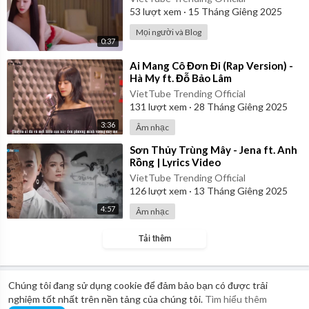
53
lượt xem
·
15 Tháng Giêng 2025
Mọi người và Blog
0:37
⁣Ai Mang Cô Đơn Đi (Rap Version) -
Hà My ft. Đỗ Bảo Lâm
VietTube Trending Official
131
lượt xem
·
28 Tháng Giêng 2025
3:36
Âm nhạc
⁣Sơn Thủy Trùng Mây - Jena ft. Anh
Rồng | Lyrics Video
VietTube Trending Official
126
lượt xem
·
13 Tháng Giêng 2025
4:57
Âm nhạc
Tải thêm
Chúng tôi đang sử dụng cookie để đảm bảo bạn có được trải
nghiệm tốt nhất trên nền tảng của chúng tôi.
Tìm hiểu thêm