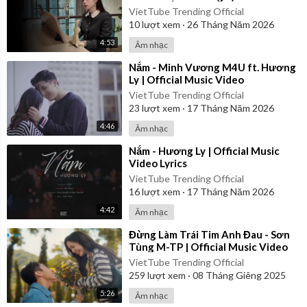
VietTube Trending Official
10
lượt xem
·
26 Tháng Năm 2026
4:53
Âm nhạc
⁣Nắm - Minh Vương M4U ft. Hương
Ly | Official Music Video
VietTube Trending Official
23
lượt xem
·
17 Tháng Năm 2026
4:46
Âm nhạc
⁣Nắm - Hương Ly | Official Music
Video Lyrics
VietTube Trending Official
16
lượt xem
·
17 Tháng Năm 2026
4:42
Âm nhạc
⁣Đừng Làm Trái Tim Anh Đau - Sơn
Tùng M-TP | Official Music Video
VietTube Trending Official
259
lượt xem
·
08 Tháng Giêng 2025
5:26
Âm nhạc