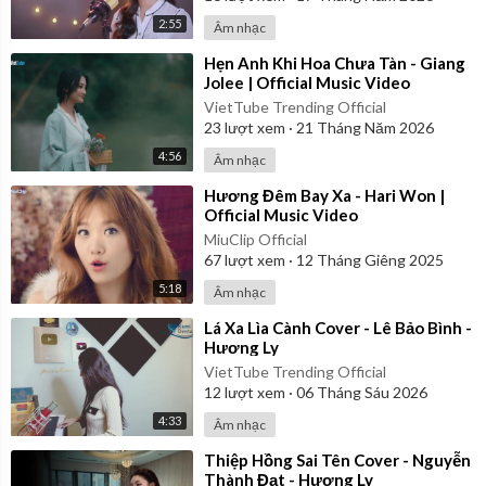
2:55
Âm nhạc
⁣Hẹn Anh Khi Hoa Chưa Tàn - Giang
Jolee | Official Music Video
VietTube Trending Official
23
lượt xem
·
21 Tháng Năm 2026
4:56
Âm nhạc
⁣Hương Đêm Bay Xa - Hari Won |
Official Music Video
MiuClip Official
67
lượt xem
·
12 Tháng Giêng 2025
5:18
Âm nhạc
⁣Lá Xa Lìa Cành Cover - Lê Bảo Bình -
Hương Ly
VietTube Trending Official
12
lượt xem
·
06 Tháng Sáu 2026
4:33
Âm nhạc
⁣Thiệp Hồng Sai Tên Cover - Nguyễn
Thành Đạt - Hương Ly