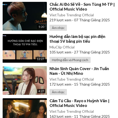
⁣Chắc Ai Đó Sẽ Về - Sơn Tùng M-TP |
Official Music Video
VietTube Trending Official
219
lượt xem
·
07 Tháng Giêng 2025
5:20
Âm nhạc
⁣Hướng dẫn làm bộ sạc pin điện
thoại 5V bằng pin tiểu
MiuClip Official
105
lượt xem
·
27 Tháng Giêng 2025
12:27
Hướng dẫn và Phong cách
⁣Nhân Sinh Quán Cover - Jin Tuấn
Nam - Út Nhị Mino
VietTube Trending Official
172
lượt xem
·
15 Tháng Giêng 2025
4:27
Âm nhạc
⁣Cẩm Tú Cầu - Rayo x Huỳnh Văn |
Official Music Video
VietTube Trending Official
163
lượt xem
·
11 Tháng Giêng 2025