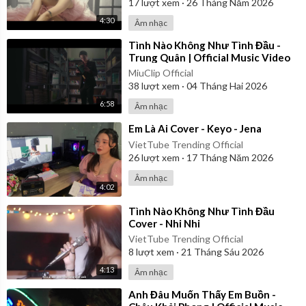
17
lượt xem
·
26 Tháng Năm 2026
4:30
Âm nhạc
⁣Tình Nào Không Như Tình Đầu -
Trung Quân | Official Music Video
MiuClip Official
38
lượt xem
·
04 Tháng Hai 2026
6:58
Âm nhạc
⁣Em Là Ai Cover - Keyo - Jena
VietTube Trending Official
26
lượt xem
·
17 Tháng Năm 2026
Âm nhạc
4:02
⁣Tình Nào Không Như Tình Đầu
Cover - Nhi Nhi
VietTube Trending Official
8
lượt xem
·
21 Tháng Sáu 2026
4:13
Âm nhạc
⁣Anh Đâu Muốn Thấy Em Buồn -