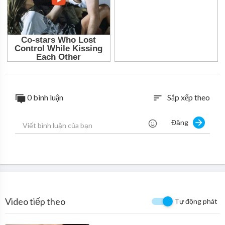
0 bình luận
Sắp xếp theo
sort
Đăng
Video tiếp theo
Tự động phát