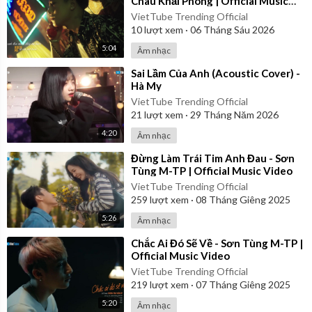
Châu Khải Phong | Official Music
Video
VietTube Trending Official
10
lượt xem
·
06 Tháng Sáu 2026
5:04
Âm nhạc
⁣Sai Lầm Của Anh (Acoustic Cover) -
Hà My
VietTube Trending Official
21
lượt xem
·
29 Tháng Năm 2026
4:20
Âm nhạc
⁣Đừng Làm Trái Tim Anh Đau - Sơn
Tùng M-TP | Official Music Video
VietTube Trending Official
259
lượt xem
·
08 Tháng Giêng 2025
5:26
Âm nhạc
⁣Chắc Ai Đó Sẽ Về - Sơn Tùng M-TP |
Official Music Video
VietTube Trending Official
219
lượt xem
·
07 Tháng Giêng 2025
5:20
Âm nhạc