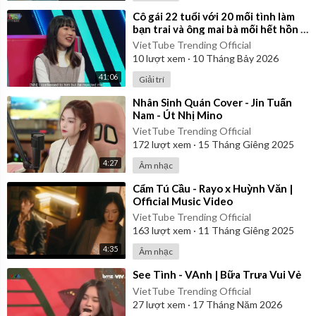
⁣Cô gái 22 tuổi với 20 mối tình làm
bạn trai và ông mai bà mối hết hồn |
Ghép Đôi Thần Tốc
VietTube Trending Official
10
lượt xem
·
10 Tháng Bảy 2026
41:06
Giải trí
⁣Nhân Sinh Quán Cover - Jin Tuấn
Nam - Út Nhị Mino
VietTube Trending Official
172
lượt xem
·
15 Tháng Giêng 2025
4:27
Âm nhạc
⁣Cẩm Tú Cầu - Rayo x Huỳnh Văn |
Official Music Video
VietTube Trending Official
163
lượt xem
·
11 Tháng Giêng 2025
4:35
Âm nhạc
⁣See Tình - VAnh | Bữa Trưa Vui Vẻ
VietTube Trending Official
27
lượt xem
·
17 Tháng Năm 2026