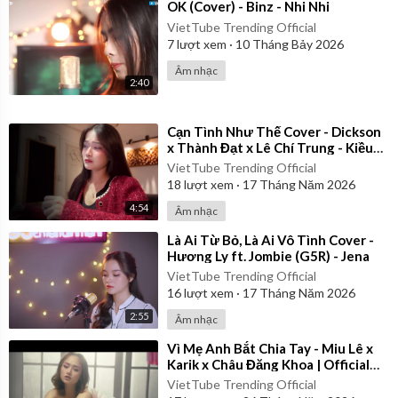
⁣OK (Cover) - Binz - Nhi Nhi
VietTube Trending Official
7
lượt xem
·
10 Tháng Bảy 2026
Âm nhạc
2:40
⁣Cạn Tình Như Thế Cover - Dickson
x Thành Đạt x Lê Chí Trung - Kiều
Chi
VietTube Trending Official
18
lượt xem
·
17 Tháng Năm 2026
4:54
Âm nhạc
⁣Là Ai Từ Bỏ, Là Ai Vô Tình Cover -
Hương Ly ft. Jombie (G5R) - Jena
VietTube Trending Official
16
lượt xem
·
17 Tháng Năm 2026
2:55
Âm nhạc
⁣Vì Mẹ Anh Bắt Chia Tay - Miu Lê x
Karik x Châu Đăng Khoa | Official
Music Video
VietTube Trending Official