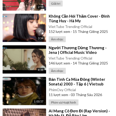
Giải trí
2:59
⁣Không Cần Hỏi Thăm Cover - Đinh
Tùng Huy - Hà My
VietTube Trending Official
152
lượt xem
·
15 Tháng Giêng 2025
3:34
Âm nhạc
⁣Người Thương Dừng Thương -
Jena | Official Music Video
VietTube Trending Official
146
lượt xem
·
14 Tháng Giêng 2025
4:38
Âm nhạc
⁣Bản Tình Ca Mùa Đông (Winter
Sonata) 2003 - Tập 6 | Vietsub
PhimOxy Official
11
lượt xem
·
03 Tháng Sáu 2026
1:00:57
Phim và Hoạt hình
⁣Ai Mang Cô Đơn Đi (Rap Version) -
Hà My ft. Đỗ Bảo Lâm