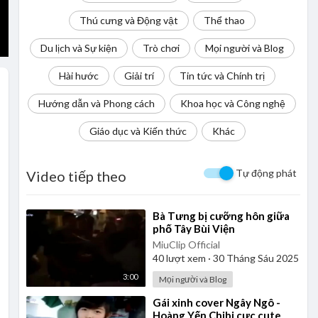
Thú cưng và Động vật
Thể thao
Du lịch và Sự kiện
Trò chơi
Mọi người và Blog
Hài hước
Giải trí
Tin tức và Chính trị
Hướng dẫn và Phong cách
Khoa học và Công nghệ
Giáo dục và Kiến thức
Khác
Tự động phát
Video tiếp theo
⁣Bà Tưng bị cưỡng hôn giữa
phố Tây Bùi Viện
MiuClip Official
40
lượt xem
·
30 Tháng Sáu 2025
3:00
Mọi người và Blog
⁣Gái xinh cover Ngây Ngô -
Hoàng Yến Chibi cực cute