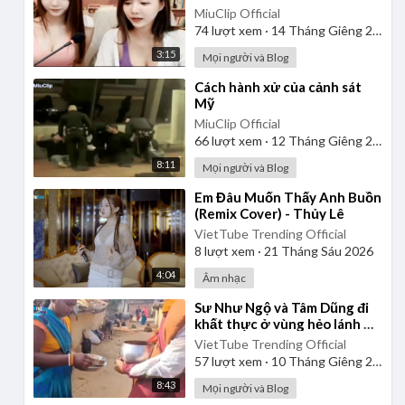
MiuClip Official
74
lượt xem
·
14 Tháng Giêng 2025
3:15
Mọi người và Blog
⁣Cách hành xử của cảnh sát
Mỹ
MiuClip Official
66
lượt xem
·
12 Tháng Giêng 2025
8:11
Mọi người và Blog
⁣Em Đâu Muốn Thấy Anh Buồn
(Remix Cover) - Thủy Lê
VietTube Trending Official
8
lượt xem
·
21 Tháng Sáu 2026
4:04
Âm nhạc
⁣Sư Như Ngộ và Tâm Dũng đi
khất thực ở vùng hẻo lánh Ấn
Độ được người dân địa
VietTube Trending Official
phương yêu quý
57
lượt xem
·
10 Tháng Giêng 2025
8:43
Mọi người và Blog