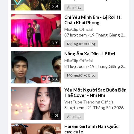
5:04
Âm nhạc
⁣Chỉ Yêu Mình Em - Lệ Rơi ft.
Châu Khải Phong
MiuClip Official
87
lượt xem
·
19 Tháng Giêng 2025
3:00
Mọi người và Blog
⁣Nắng Ấm Xa Dần - Lệ Rơi
MiuClip Official
84
lượt xem
·
19 Tháng Giêng 2025
Mọi người và Blog
5:00
⁣Yêu Một Người Sao Buồn Đến
Thế Cover - Nhi Nhi
VietTube Trending Official
8
lượt xem
·
21 Tháng Sáu 2026
4:08
Âm nhạc
⁣Hai em Girl xinh Hàn Quốc
cực cute