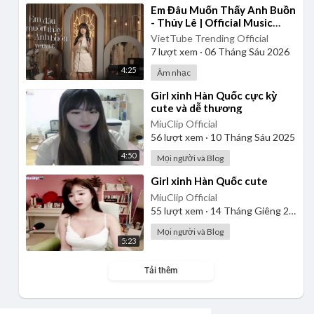
⁣Em Đâu Muốn Thấy Anh Buồn
- Thủy Lê | Official Music
Video
VietTube Trending Official
7
lượt xem
·
06 Tháng Sáu 2026
4:25
Âm nhạc
⁣Girl xinh Hàn Quốc cực kỳ
cute và dễ thương
MiuClip Official
56
lượt xem
·
10 Tháng Sáu 2025
4:50
Mọi người và Blog
⁣Girl xinh Hàn Quốc cute
MiuClip Official
55
lượt xem
·
14 Tháng Giêng 2025
Mọi người và Blog
5:23
Tải thêm