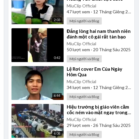
MiuClip Official
47
lượt xem
·
12 Tháng Giêng 2025
2:03
Mọi người và Blog
⁣Đắng lòng hai nam thanh niên
đánh một cô gái rất tàn bạo
MiuClip Official
50
lượt xem
·
20 Tháng Sáu 2025
0:42
Mọi người và Blog
⁣Lệ Rơi cover Em Của Ngày
Hôm Qua
MiuClip Official
34
lượt xem
·
12 Tháng Giêng 2025
6:44
Mọi người và Blog
⁣Hiệu trưởng bị giáo viên cầm
cốc ném vào mặt ngay trong
cuộc họp
MiuClip Official
29
lượt xem
·
26 Tháng Sáu 2025
6:08
Mọi người và Blog