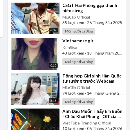
⁣CSGT Hải Phòng gặp thanh
niên cứng
MiuClip Official
35
lượt xem
·
26 Tháng Sáu 2025
6:37
Mọi người và Blog
⁣Vietnamese girl
KenSisa
43
lượt xem
·
18 Tháng Năm 2026
Mọi người và Blog
0:15
⁣Tổng hợp Girl xinh Hàn Quốc
tự sướng trước Webcam
MiuClip Official
94
lượt xem
·
14 Tháng Giêng 2025
8:16
Mọi người và Blog
⁣Anh Đâu Muốn Thấy Em Buồn
- Châu Khải Phong | Official
Music Video
VietTube Trending Official
10
lượt xem
·
06 Tháng Sáu 2026