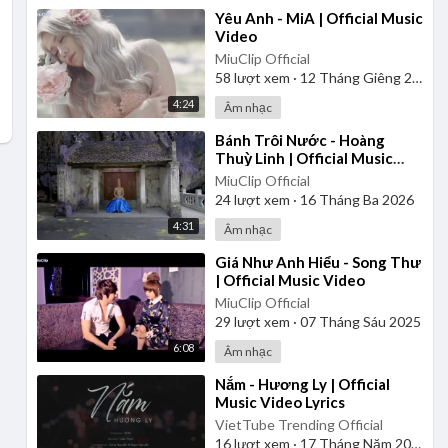
⁣Yêu Anh - MiA | Official Music
Video
MiuClip Official
58
lượt xem
·
12 Tháng Giêng 2025
4:24
Âm nhạc
⁣Bánh Trôi Nước - Hoàng
Thuỳ Linh | Official Music
Video
MiuClip Official
24
lượt xem
·
16 Tháng Ba 2026
4:31
Âm nhạc
⁣Giá Như Anh Hiểu - Song Thư
| Official Music Video
MiuClip Official
29
lượt xem
·
07 Tháng Sáu 2025
6:08
Âm nhạc
⁣Nắm - Hương Ly | Official
Music Video Lyrics
VietTube Trending Official
16
lượt xem
·
17 Tháng Năm 2026