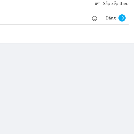
Sắp xếp theo
sort
Đăng