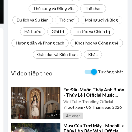
Thú cưng và Động vật
Thể thao
Du lịch và Sự kiện
Trò chơi
Mọi người và Blog
Hài hước
Giải trí
Tin tức và Chính trị
Hướng dẫn và Phong cách
Khoa học và Công nghệ
Giáo dục và Kiến thức
Khác
Tự động phát
Video tiếp theo
⁣Em Đâu Muốn Thấy Anh Buồn
- Thủy Lê | Official Music
Video
VietTube Trending Official
7
lượt xem
·
06 Tháng Sáu 2026
4:25
Âm nhạc
⁣Mưa Của Trời Mây - Mochiii x
Thủy Lê x Bảo Vân | Official