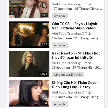
VietTube Trending Official
172
lượt xem
·
15 Tháng Giêng 2025
4:27
Âm nhạc
⁣Cẩm Tú Cầu - Rayo x Huỳnh
Văn | Official Music Video
VietTube Trending Official
162
lượt xem
·
11 Tháng Giêng 2025
4:35
Âm nhạc
⁣Isaac Newton - Nhà khoa học
thay đổi toàn bộ thế giới
VietTube Trending Official
15
lượt xem
·
17 Tháng Năm 2026
15:24
Giáo dục và Kiến thức
⁣Không Cần Hỏi Thăm Cover -
Đinh Tùng Huy - Hà My
VietTube Trending Official
151
lượt xem
·
15 Tháng Giêng 2025
3:34
Âm nhạc