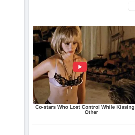
Singer: Thuy Le
Composer: ACV STUDIO
Mix & Master: ACV STUDIO
Arranger: Xon Nguyen
Executive Producer - Founder ACV: Le C
Project Manager: PhanhKit
Social Media: Pham Bao Nam - Thuy An
Singer Manager: Nghia ACV
Director: Hoang Tang
Production Assistant: Phuong Thao
Camera Operator: Tung Le
BTS: Hieu Tran
M.U.A: Minh Trang
Editor: Hieu Tran
Color Grading: Hoang Tang
Designer: Ttee