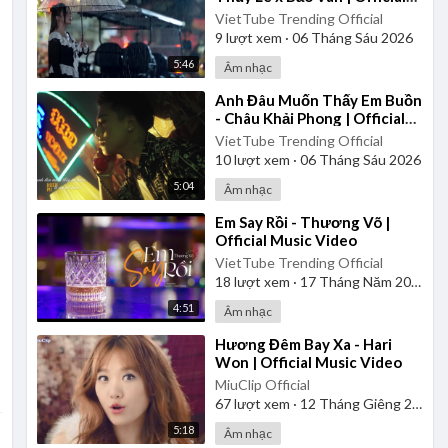
Music Video
VietTube Trending Official
9
lượt xem
·
06 Tháng Sáu 2026
5:46
Âm nhạc
⁣Anh Đâu Muốn Thấy Em Buồn
- Châu Khải Phong | Official
Music Video
VietTube Trending Official
10
lượt xem
·
06 Tháng Sáu 2026
5:04
Âm nhạc
⁣Em Say Rồi - Thương Võ |
Official Music Video
VietTube Trending Official
18
lượt xem
·
17 Tháng Năm 2026
4:51
Âm nhạc
⁣Hương Đêm Bay Xa - Hari
Won | Official Music Video
MiuClip Official
67
lượt xem
·
12 Tháng Giêng 2025
5:18
Âm nhạc