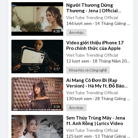
⁣Người Thương Dừng
Thương - Jena | Official
Music Video
VietTube Trending Official
146
lượt xem
·
14 Tháng Giêng 2025
4:38
Âm nhạc
⁣Video giới thiệu iPhone 17
Pro chính thức của Apple
VietTube Trending Official
12
lượt xem
·
18 Tháng Năm 2026
3:57
Khoa học và Công nghệ
⁣Ai Mang Cô Đơn Đi (Rap
Version) - Hà My ft. Đỗ Bảo
Lâm
VietTube Trending Official
130
lượt xem
·
28 Tháng Giêng 2025
3:36
Âm nhạc
⁣Sơn Thủy Trùng Mây - Jena
ft. Anh Rồng | Lyrics Video
VietTube Trending Official
125
lượt xem
·
13 Tháng Giêng 2025