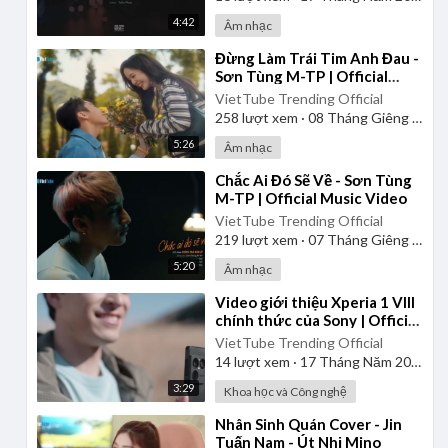
4:42
Âm nhạc
⁣Đừng Làm Trái Tim Anh Đau -
Sơn Tùng M-TP | Official
Music Video
VietTube Trending Official
258
lượt xem
·
08 Tháng Giêng 2025
5:26
Âm nhạc
⁣Chắc Ai Đó Sẽ Về - Sơn Tùng
M-TP | Official Music Video
VietTube Trending Official
219
lượt xem
·
07 Tháng Giêng 2025
5:20
Âm nhạc
⁣Video giới thiệu Xperia 1 VIII
chính thức của Sony | Official
Product Video
VietTube Trending Official
14
lượt xem
·
17 Tháng Năm 2026
3:29
Khoa học và Công nghệ
⁣Nhân Sinh Quán Cover - Jin
Tuấn Nam - Út Nhị Mino