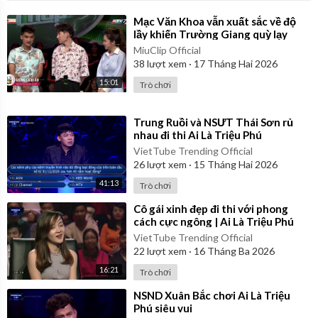
⁣Mạc Văn Khoa vẫn xuất sắc về độ
lầy khiến Trường Giang quỳ lạy
MiuClip Official
38
lượt xem
·
17 Tháng Hai 2026
15:01
Trò chơi
⁣Trung Ruồi và NSƯT Thái Sơn rủ
nhau đi thi Ai Là Triệu Phú
VietTube Trending Official
26
lượt xem
·
15 Tháng Hai 2026
41:13
Trò chơi
⁣Cô gái xinh đẹp đi thi với phong
cách cực ngông | Ai Là Triệu Phú
VietTube Trending Official
22
lượt xem
·
16 Tháng Ba 2026
16:21
Trò chơi
⁣NSND Xuân Bắc chơi Ai Là Triệu
Phú siêu vui