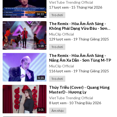
VietTube Trending Official
17
lượt xem
·
15 Tháng Hai 2026
34:33
Trò chơi
⁣The Remix - Hòa Âm Ánh Sáng -
Không Phải Dạng Vừa Đâu - Sơn
Tùng M-TP
MiuClip Official
129
lượt xem
·
19 Tháng Giêng 2025
5:28
Trò chơi
⁣The Remix - Hòa Âm Ánh Sáng -
Nắng Ấm Xa Dần - Sơn Tùng M-TP
MiuClip Official
116
lượt xem
·
19 Tháng Giêng 2025
4:14
Trò chơi
⁣Thủy Triều (Cover) - Quang Hùng
MasterD - Hương Ly
VietTube Trending Official
8
lượt xem
·
10 Tháng Bảy 2026
3:01
Âm nhạc