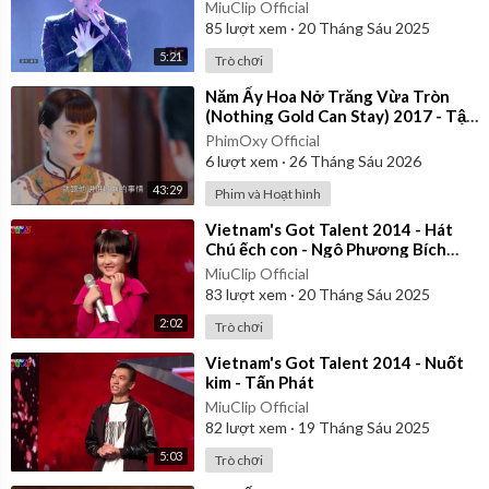
MiuClip Official
85
lượt xem
·
20 Tháng Sáu 2025
5:21
Trò chơi
⁣Năm Ấy Hoa Nở Trăng Vừa Tròn
(Nothing Gold Can Stay) 2017 - Tập
28 | Thuyết Minh
PhimOxy Official
6
lượt xem
·
26 Tháng Sáu 2026
43:29
Phim và Hoạt hình
⁣Vietnam's Got Talent 2014 - Hát
Chú ếch con - Ngô Phương Bích
Ngọc
MiuClip Official
83
lượt xem
·
20 Tháng Sáu 2025
2:02
Trò chơi
⁣Vietnam's Got Talent 2014 - Nuốt
kim - Tấn Phát
MiuClip Official
82
lượt xem
·
19 Tháng Sáu 2025
5:03
Trò chơi