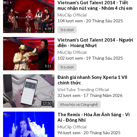
⁣Vietnam's Got Talent 2014 - Tiết
mục nhận nút vàng - Nhóm 4 chị em
MiuClip Official
104
lượt xem
·
20 Tháng Sáu 2025
6:59
Trò chơi
⁣Vietnam's Got Talent 2014 - Người
điện - Hoàng Nhựt
MiuClip Official
102
lượt xem
·
19 Tháng Sáu 2025
5:12
Trò chơi
⁣Đánh giá nhanh Sony Xperia 1 VII
chính thức
VietTube Trending Official
32
lượt xem
·
17 Tháng Năm 2026
17:50
Khoa học và Công nghệ
⁣The Remix - Hòa Âm Ánh Sáng - Vì
Ai - Đông Nhi
MiuClip Official
96
lượt xem
·
20 Tháng Sáu 2025