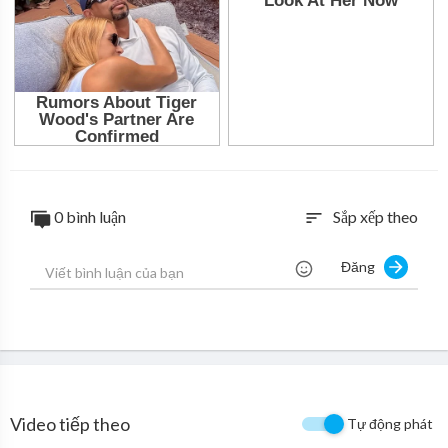
Editor: Quang Vũ
Lyrics:
Có những hồi ức tưởng chừng như đã cũ
Nhưng dường như vết thương vẫn còn vẹn nguyên
Xóa đi cả câu nói yêu nhau để thay vào đó là sự xa cách
Giữa những người lạ từng bước chung một đoạn đường
Chắc hai ta gặp không đúng thời điểm
0 bình luận
Sắp xếp theo
sort
Anh đi về ở phía mặt trời, em về phía một đời không anh
Nơi em chỉ toàn là bão với giông nào ngờ anh thích nắng hồng
Đăng
Ba đồng một mớ tình duyên, ai mua mà bán
Hứa ngàn lần hợp rồi cũng tan
Chút nắng hồng kèm với mưa giông mà chẳng thấy cầu vồng nơi đ
âu
Cứ ngỡ ôm trọn được thế gian rồi, nào ngờ lại là bão giông
Ba lời hẹn ước là số không mây hòa theo gió trời
Đúng là đời hứa sẽ đợi nhưng lại không tới
Video tiếp theo
Tự động phát