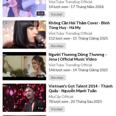
- Tập 8
VietTube Trending Official
14
lượt xem
·
17 Tháng Năm 2026
4:36
Trò chơi
⁣Không Cần Hỏi Thăm Cover - Đinh
Tùng Huy - Hà My
VietTube Trending Official
152
lượt xem
·
15 Tháng Giêng 2025
3:34
Âm nhạc
⁣Người Thương Dừng Thương -
Jena | Official Music Video
VietTube Trending Official
146
lượt xem
·
14 Tháng Giêng 2025
4:38
Âm nhạc
⁣Vietnam's Got Talent 2014 - Thánh
Quẩy - Nguyễn Mạnh Tuấn
MiuClip Official
78
lượt xem
·
20 Tháng Sáu 2025
9:16
Trò chơi