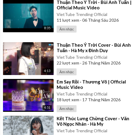
⁣Thuận Theo Ý Trời - Bùi Anh Tuấn |
Official Music Video
VietTube Trending Official
11
lượt xem
·
06 Tháng Sáu 2026
8:35
Âm nhạc
⁣Thuận Theo Ý Trời Cover - Bùi Anh
Tuấn - Hà My x Đình Duy
VietTube Trending Official
22
lượt xem
·
26 Tháng Năm 2026
4:13
Âm nhạc
⁣Em Say Rồi - Thương Võ | Official
Music Video
VietTube Trending Official
18
lượt xem
·
17 Tháng Năm 2026
4:51
Âm nhạc
⁣Kết Thúc Lưng Chừng Cover - Văn
Võ Ngọc Nhân - Hà My
VietTube Trending Official