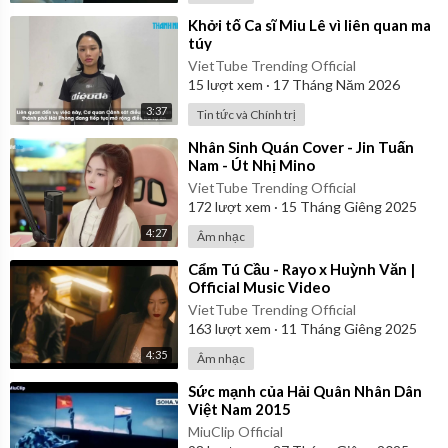
⁣Khởi tố Ca sĩ Miu Lê vì liên quan ma
túy
VietTube Trending Official
15
lượt xem
·
17 Tháng Năm 2026
3:37
Tin tức và Chính trị
⁣Nhân Sinh Quán Cover - Jin Tuấn
Nam - Út Nhị Mino
VietTube Trending Official
172
lượt xem
·
15 Tháng Giêng 2025
4:27
Âm nhạc
⁣Cẩm Tú Cầu - Rayo x Huỳnh Văn |
Official Music Video
VietTube Trending Official
163
lượt xem
·
11 Tháng Giêng 2025
4:35
Âm nhạc
⁣Sức mạnh của Hải Quân Nhân Dân
Việt Nam 2015
MiuClip Official