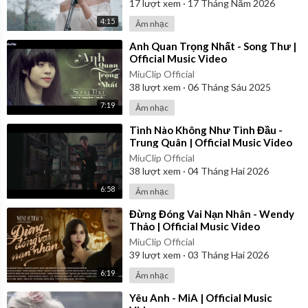
17
lượt xem
·
17 Tháng Năm 2026
4:15
Âm nhạc
⁣Anh Quan Trọng Nhất - Song Thư |
Official Music Video
MiuClip Official
38
lượt xem
·
06 Tháng Sáu 2025
7:19
Âm nhạc
⁣Tình Nào Không Như Tình Đầu -
Trung Quân | Official Music Video
MiuClip Official
38
lượt xem
·
04 Tháng Hai 2026
6:58
Âm nhạc
⁣Đừng Đóng Vai Nạn Nhân - Wendy
Thảo | Official Music Video
MiuClip Official
39
lượt xem
·
03 Tháng Hai 2026
6:19
Âm nhạc
⁣Yêu Anh - MiA | Official Music