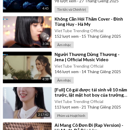
98
lượt xem
·
27 Tháng Giêng 2025
4:45
Tin tức và Chính trị
⁣Không Cần Hỏi Thăm Cover - Đinh
Tùng Huy - Hà My
VietTube Trending Official
152
lượt xem
·
15 Tháng Giêng 2025
3:34
Âm nhạc
⁣Người Thương Dừng Thương -
Jena | Official Music Video
VietTube Trending Official
146
lượt xem
·
14 Tháng Giêng 2025
4:38
Âm nhạc
⁣[Full] Cô gái được tái sinh về 10 năm
trước, lật mặt hot boy của trường
là kẻ mưu mô độc ác
VietTube Trending Official
113
lượt xem
·
21 Tháng Giêng 2025
2:17:42
Phim và Hoạt hình
⁣Ai Mang Cô Đơn Đi (Rap Version) -