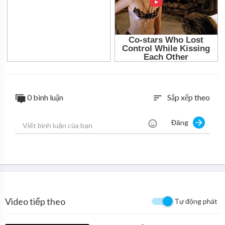
0 bình luận
Sắp xếp theo
sort
Đăng
Video tiếp theo
Tự động phát