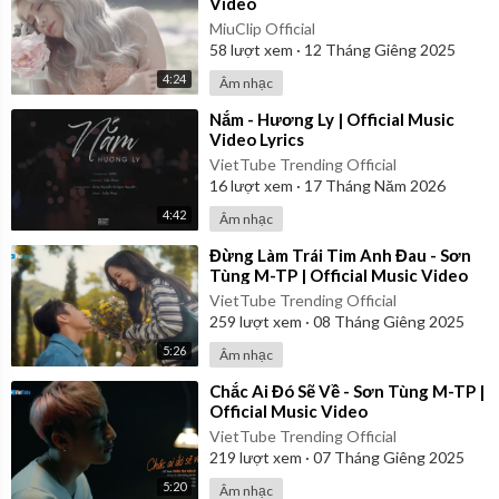
Video
MiuClip Official
58
lượt xem
·
12 Tháng Giêng 2025
4:24
Âm nhạc
⁣Nắm - Hương Ly | Official Music
Video Lyrics
VietTube Trending Official
16
lượt xem
·
17 Tháng Năm 2026
4:42
Âm nhạc
⁣Đừng Làm Trái Tim Anh Đau - Sơn
Tùng M-TP | Official Music Video
VietTube Trending Official
259
lượt xem
·
08 Tháng Giêng 2025
5:26
Âm nhạc
⁣Chắc Ai Đó Sẽ Về - Sơn Tùng M-TP |
Official Music Video
VietTube Trending Official
219
lượt xem
·
07 Tháng Giêng 2025
5:20
Âm nhạc