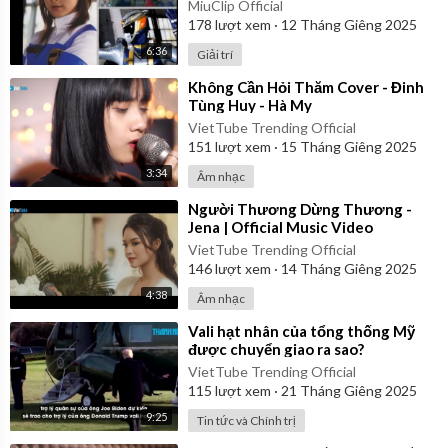
MiuClip Official
178
lượt xem
·
12 Tháng Giêng 2025
6:36
Giải trí
⁣Không Cần Hỏi Thăm Cover - Đinh
Tùng Huy - Hà My
VietTube Trending Official
151
lượt xem
·
15 Tháng Giêng 2025
3:34
Âm nhạc
⁣Người Thương Dừng Thương -
Jena | Official Music Video
VietTube Trending Official
146
lượt xem
·
14 Tháng Giêng 2025
4:38
Âm nhạc
⁣Vali hạt nhân của tổng thống Mỹ
được chuyển giao ra sao?
VietTube Trending Official
115
lượt xem
·
21 Tháng Giêng 2025
9:25
Tin tức và Chính trị