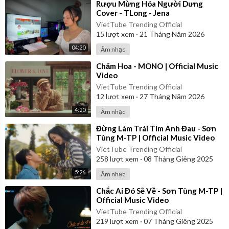
⁣Rượu Mừng Hóa Người Dưng
Cover - TLong - Jena
VietTube Trending Official
15
lượt xem
·
21 Tháng Năm 2026
04:20
Âm nhạc
⁣Chăm Hoa - MONO | Official Music
Video
VietTube Trending Official
12
lượt xem
·
27 Tháng Năm 2026
4:20
Âm nhạc
⁣Đừng Làm Trái Tim Anh Đau - Sơn
Tùng M-TP | Official Music Video
VietTube Trending Official
258
lượt xem
·
08 Tháng Giêng 2025
5:26
Âm nhạc
⁣Chắc Ai Đó Sẽ Về - Sơn Tùng M-TP |
Official Music Video
VietTube Trending Official
219
lượt xem
·
07 Tháng Giêng 2025