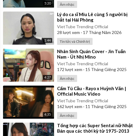
5:20
Âm nhạc
⁣Lý do ca sĩ Miu Lê cùng 5 người bị
bắt tại Hải Phòng
VietTube Trending Official
28
lượt xem
·
17 Tháng Năm 2026
1:44
Tin tức và Chính trị
⁣Nhân Sinh Quán Cover - Jin Tuấn
Nam - Út Nhị Mino
VietTube Trending Official
172
lượt xem
·
15 Tháng Giêng 2025
4:27
Âm nhạc
⁣Cẩm Tú Cầu - Rayo x Huỳnh Văn |
Official Music Video
VietTube Trending Official
162
lượt xem
·
11 Tháng Giêng 2025
4:35
Âm nhạc
⁣Tổng hợp các Super Sentai nữ Nhật
Bản qua các thời kỳ từ 1975-2013