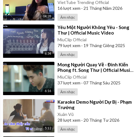
VietTube Trending Official
16
lượt xem
·
21 Tháng Năm 2026
04:28
Âm nhạc
⁣Yêu Một Người Không Yêu - Song
Thư | Official Music Video
MiuClip Official
79
lượt xem
·
19 Tháng Giêng 2025
6:34
Âm nhạc
⁣Mong Người Quay Về - Đinh Kiến
Phong ft. Song Thư | Official Music
Video
MiuClip Official
37
lượt xem
·
07 Tháng Sáu 2025
6:16
Âm nhạc
⁣Karaoke Demo Người Dự Bị - Phạm
Trưởng
Xuân Vũ
28
lượt xem
·
20 Tháng Tư 2026
5:12
Âm nhạc