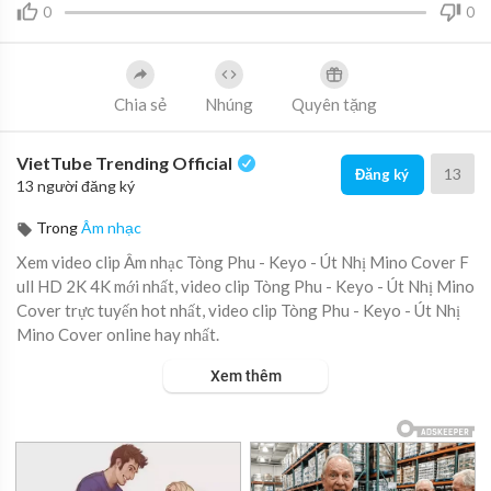
0
0
Chia sẻ
Nhúng
Quyên tặng
VietTube Trending Official
13
Đăng ký
13 người đăng ký
Trong
Âm nhạc
Xem video clip Âm nhạc Tòng Phu - Keyo - Út Nhị Mino Cover F
ull HD 2K 4K mới nhất, video clip Tòng Phu - Keyo - Út Nhị Mino
Cover trực tuyến hot nhất, video clip Tòng Phu - Keyo - Út Nhị
Mino Cover online hay nhất.
Xem thêm
KEYO - TÒNG PHU
Cover : Út Nhị
Lyrics :
TÒNG PHU - Keyo