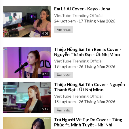
Vì quá ngu si hay vì em đã yêu vội vàng
Vì cả tương lai nên là em trả nợ cưu mang
⁣Em Là Ai Cover - Keyo - Jena
Một nụ hồng thơ ngây đôi vai phải chịu nhiều gánh vác
VietTube Trending Official
Giờ mang thêm đau thương vì bởi kẻ phũ phàng
24
lượt xem
·
17 Tháng Năm 2026
Âm nhạc
Người muốn kêu ai trong màn đêm tối tăm đọa đày
4:02
Người muốn tìm gì ở dưới đáy ly rượu cay
Đêm đêm khóc than mình em
⁣Thiệp Hồng Sai Tên Remix Cover -
Cơm bưng nước rót cho chồng
Nguyễn Thành Đạt - Út Nhị Mino
Làm sao anh quên đi và thôi ngóng
VietTube Trending Official
Trông em buông đi hết trong lòng
19
lượt xem
·
26 Tháng Năm 2026
3:58
Âm nhạc
⁣Thiệp Hồng Sai Tên Cover - Nguyễn
Thành Đạt - Út Nhị Mino
VietTube Trending Official
15
lượt xem
·
26 Tháng Năm 2026
5:12
Âm nhạc
⁣Trả Người Về Tự Do Cover - Tăng
Phúc ft. Minh Tuyết - Nhi Nhi