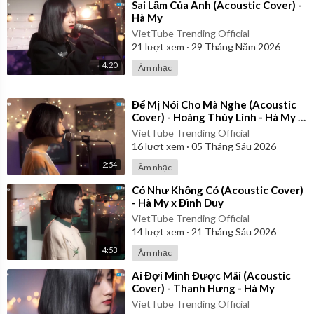
⁣Sai Lầm Của Anh (Acoustic Cover) -
Hà My
VietTube Trending Official
21
lượt xem
·
29 Tháng Năm 2026
4:20
Âm nhạc
⁣Để Mị Nói Cho Mà Nghe (Acoustic
Cover) - Hoàng Thùy Linh - Hà My x
Đình Duy
VietTube Trending Official
16
lượt xem
·
05 Tháng Sáu 2026
2:54
Âm nhạc
⁣Có Như Không Có (Acoustic Cover)
- Hà My x Đình Duy
VietTube Trending Official
14
lượt xem
·
21 Tháng Sáu 2026
4:53
Âm nhạc
⁣Ai Đợi Mình Được Mãi (Acoustic
Cover) - Thanh Hưng - Hà My
VietTube Trending Official