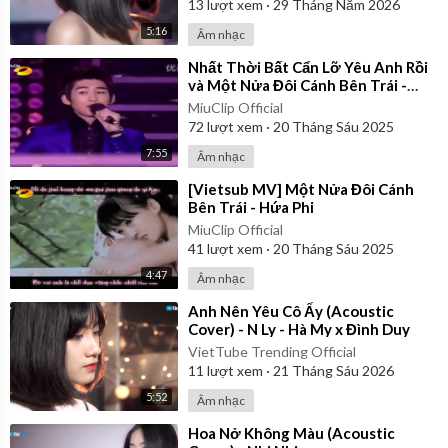
13
lượt xem
·
29 Tháng Năm 2026
5:16
Âm nhạc
⁣Nhất Thời Bất Cẩn Lỡ Yêu Anh Rồi
và Một Nửa Đôi Cánh Bên Trái -
Trương Hàn ft. Trịnh Sảng |
MiuClip Official
Vietsub
72
lượt xem
·
20 Tháng Sáu 2025
7:55
Âm nhạc
⁣[Vietsub MV] Một Nửa Đôi Cánh
Bên Trái - Hứa Phi
MiuClip Official
41
lượt xem
·
20 Tháng Sáu 2025
4:47
Âm nhạc
⁣Anh Nên Yêu Cô Ấy (Acoustic
Cover) - N Ly - Hà My x Đình Duy
VietTube Trending Official
11
lượt xem
·
21 Tháng Sáu 2026
5:52
Âm nhạc
⁣Hoa Nở Không Màu (Acoustic