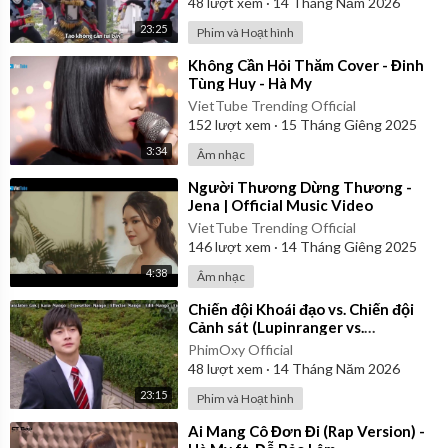
48
lượt xem
·
14 Tháng Năm 2026
23:25
Phim và Hoạt hình
⁣Không Cần Hỏi Thăm Cover - Đinh
Tùng Huy - Hà My
VietTube Trending Official
152
lượt xem
·
15 Tháng Giêng 2025
3:34
Âm nhạc
⁣Người Thương Dừng Thương -
Jena | Official Music Video
VietTube Trending Official
146
lượt xem
·
14 Tháng Giêng 2025
4:38
Âm nhạc
⁣Chiến đội Khoái đạo vs. Chiến đội
Cảnh sát (Lupinranger vs.
Patranger) 2018 - Tập 9 | Vietsub
PhimOxy Official
48
lượt xem
·
14 Tháng Năm 2026
23:15
Phim và Hoạt hình
⁣Ai Mang Cô Đơn Đi (Rap Version) -