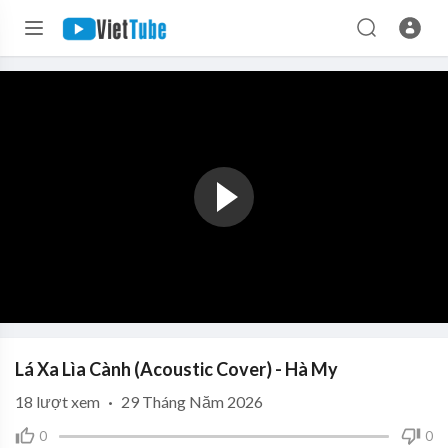
Lá Xa Lìa Cành (Acoustic Cover) - Hà My
18
lượt xem
·
29 Tháng Năm 2026
0
0