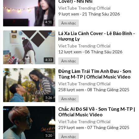
Cover) - Nhi Nhi
VietTube Trending Official
9
lượt xem
·
21 Tháng Sáu 2026
4:51
Âm nhạc
⁣Lá Xa Lìa Cành Cover - Lê Bảo Bình -
Hương Ly
VietTube Trending Official
12
lượt xem
·
06 Tháng Sáu 2026
4:33
Âm nhạc
⁣Đừng Làm Trái Tim Anh Đau - Sơn
Tùng M-TP | Official Music Video
VietTube Trending Official
258
lượt xem
·
08 Tháng Giêng 2025
5:26
Âm nhạc
⁣Chắc Ai Đó Sẽ Về - Sơn Tùng M-TP |
Official Music Video
VietTube Trending Official
219
lượt xem
·
07 Tháng Giêng 2025
5:20
Âm nhạc