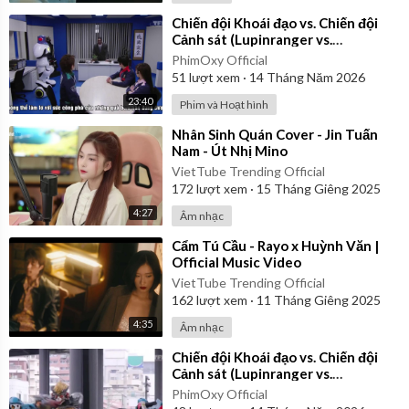
⁣Chiến đội Khoái đạo vs. Chiến đội
Cảnh sát (Lupinranger vs.
Patranger) 2018 - Tập 12 | Vietsub
PhimOxy Official
51
lượt xem
·
14 Tháng Năm 2026
23:40
Phim và Hoạt hình
⁣Nhân Sinh Quán Cover - Jin Tuấn
Nam - Út Nhị Mino
VietTube Trending Official
172
lượt xem
·
15 Tháng Giêng 2025
4:27
Âm nhạc
⁣Cẩm Tú Cầu - Rayo x Huỳnh Văn |
Official Music Video
VietTube Trending Official
162
lượt xem
·
11 Tháng Giêng 2025
4:35
Âm nhạc
⁣Chiến đội Khoái đạo vs. Chiến đội
Cảnh sát (Lupinranger vs.
Patranger) 2018 - Tập 20 | Vietsub
PhimOxy Official