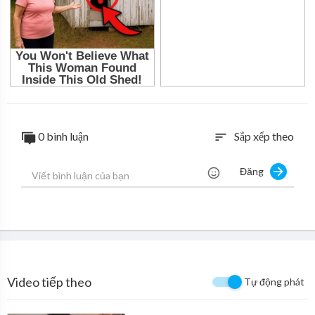
0 bình luận
Sắp xếp theo
sort
Đăng
Video tiếp theo
Tự động phát