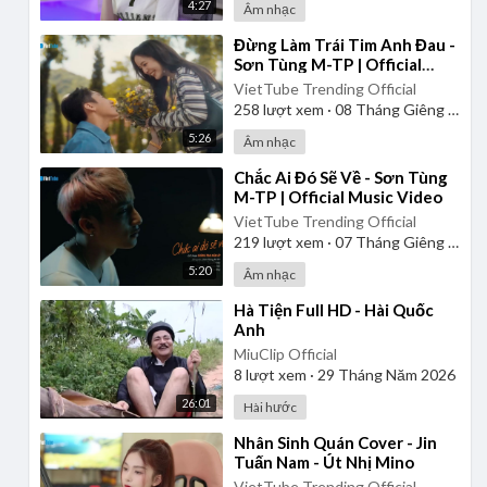
4:27
Âm nhạc
⁣Đừng Làm Trái Tim Anh Đau -
Sơn Tùng M-TP | Official
Music Video
VietTube Trending Official
258
lượt xem
·
08 Tháng Giêng 2025
5:26
Âm nhạc
⁣Chắc Ai Đó Sẽ Về - Sơn Tùng
M-TP | Official Music Video
VietTube Trending Official
219
lượt xem
·
07 Tháng Giêng 2025
5:20
Âm nhạc
⁣Hà Tiện Full HD - Hài Quốc
Anh
MiuClip Official
8
lượt xem
·
29 Tháng Năm 2026
26:01
Hài hước
⁣Nhân Sinh Quán Cover - Jin
Tuấn Nam - Út Nhị Mino
VietTube Trending Official