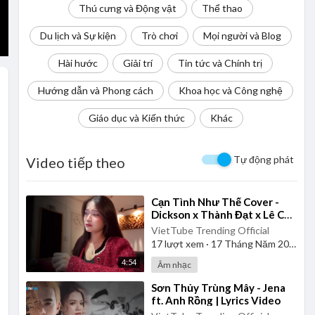
Thú cưng và Động vật
Thể thao
Du lịch và Sự kiện
Trò chơi
Mọi người và Blog
Hài hước
Giải trí
Tin tức và Chính trị
Hướng dẫn và Phong cách
Khoa học và Công nghệ
Giáo dục và Kiến thức
Khác
Tự động phát
Video tiếp theo
⁣Cạn Tình Như Thế Cover -
Dickson x Thành Đạt x Lê Chí
Trung - Kiều Chi
VietTube Trending Official
17
lượt xem
·
17 Tháng Năm 2026
4:54
Âm nhạc
⁣Sơn Thủy Trùng Mây - Jena
ft. Anh Rồng | Lyrics Video