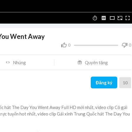
 You Went Away
0
0
Nhúng
Quyên tặng
Đăng ký
10
ốc hát The Day You Went Away Full HD mới nhất, video clip Cô gái
c tuyến hot nhất, video clip Gái xinh Trung Quốc hát The Day You