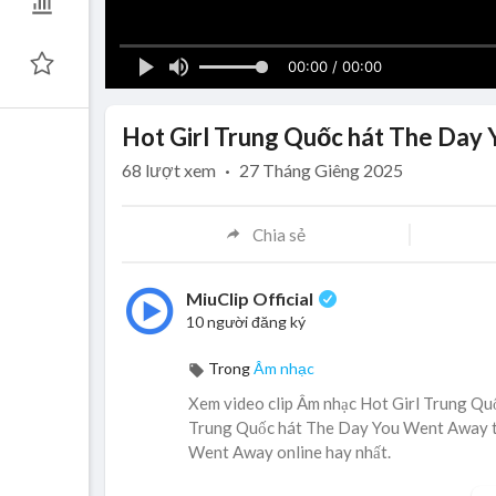
00:00 / 00:00
Hot Girl Trung Quốc hát The Day
68
lượt xem
·
27 Tháng Giêng 2025
Chia sẻ
MiuClip Official
10 người đăng ký
Trong
Âm nhạc
Xem video clip Âm nhạc Hot Girl Trung Qu
Trung Quốc hát The Day You Went Away trự
Went Away online hay nhất.