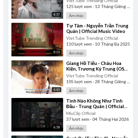
VietTube Trending Official
125
lượt xem
·
13 Tháng Giêng 2025
4:57
Âm nhạc
⁣Tự Tâm - Nguyễn Trần Trung
Quân | Official Music Video
VietTube Trending Official
110
lượt xem
·
10 Tháng Ba 2025
8:10
Âm nhạc
⁣Giang Hồ Tiếu - Châu Hoa
Kiện, Trương Kỷ Trung (OST
Thần Điêu Đại Hiệp 2006) |
VietTube Trending Official
Vietsub
105
lượt xem
·
28 Tháng Giêng 2025
4:45
Âm nhạc
⁣Tình Nào Không Như Tình
Đầu - Trung Quân | Official
Music Video
MiuClip Official
37
lượt xem
·
04 Tháng Hai 2026
6:58
Âm nhạc