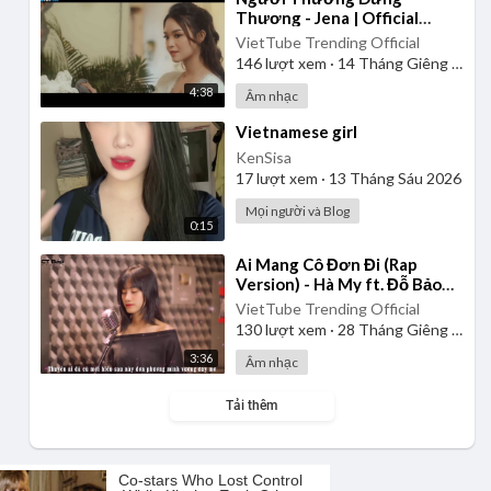
Thương - Jena | Official
Music Video
VietTube Trending Official
146
lượt xem
·
14 Tháng Giêng 2025
4:38
Âm nhạc
⁣Vietnamese girl
KenSisa
17
lượt xem
·
13 Tháng Sáu 2026
Mọi người và Blog
0:15
⁣Ai Mang Cô Đơn Đi (Rap
Version) - Hà My ft. Đỗ Bảo
Lâm
VietTube Trending Official
130
lượt xem
·
28 Tháng Giêng 2025
3:36
Âm nhạc
Tải thêm