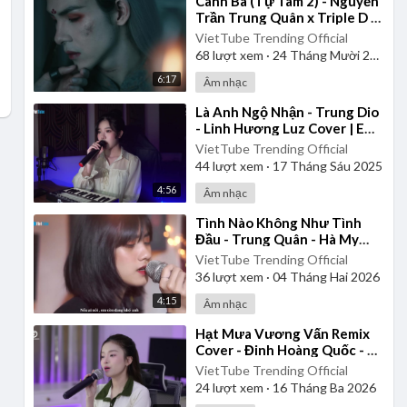
⁣Canh Ba (Tự Tâm 2) - Nguyễn
Trần Trung Quân x Triple D |
Official Music Video
VietTube Trending Official
68
lượt xem
·
24 Tháng Mười 2025
6:17
Âm nhạc
⁣Là Anh Ngộ Nhận - Trung Dio
- Linh Hương Luz Cover | Em
thương ai rồi để anh bao thắc
VietTube Trending Official
mắc!
44
lượt xem
·
17 Tháng Sáu 2025
4:56
Âm nhạc
⁣Tình Nào Không Như Tình
Đầu - Trung Quân - Hà My
Cover
VietTube Trending Official
36
lượt xem
·
04 Tháng Hai 2026
4:15
Âm nhạc
⁣Hạt Mưa Vương Vấn Remix
Cover - Đinh Hoàng Quốc - Út
Nhị Mino
VietTube Trending Official
24
lượt xem
·
16 Tháng Ba 2026