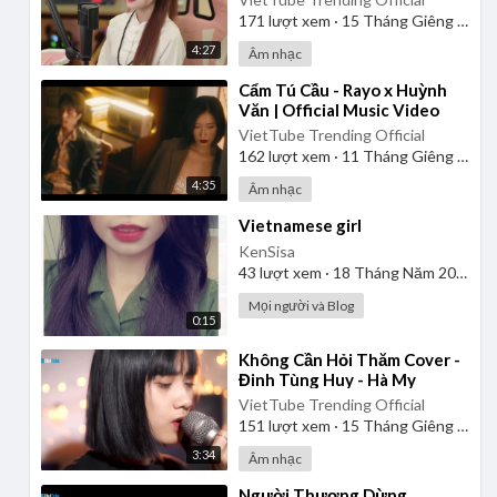
171
lượt xem
·
15 Tháng Giêng 2025
4:27
Âm nhạc
⁣Cẩm Tú Cầu - Rayo x Huỳnh
Văn | Official Music Video
VietTube Trending Official
162
lượt xem
·
11 Tháng Giêng 2025
4:35
Âm nhạc
⁣Vietnamese girl
KenSisa
43
lượt xem
·
18 Tháng Năm 2026
Mọi người và Blog
0:15
⁣Không Cần Hỏi Thăm Cover -
Đinh Tùng Huy - Hà My
VietTube Trending Official
151
lượt xem
·
15 Tháng Giêng 2025
3:34
Âm nhạc
⁣Người Thương Dừng