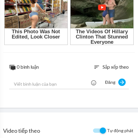
0 bình luận
Sắp xếp theo
sort
Đăng
Video tiếp theo
Tự động phát