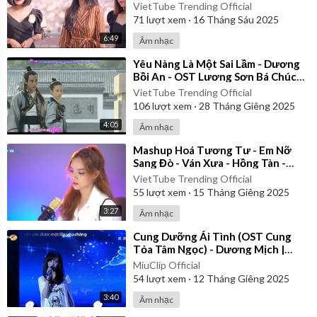
VietTube Trending Official
71
lượt xem
·
16 Tháng Sáu 2025
6:49
Âm nhạc
⁣Yêu Nàng Là Một Sai Lầm - Dương
Bồi An - OST Lương Sơn Bá Chúc
Anh Đài 2007 | Vietsub
VietTube Trending Official
106
lượt xem
·
28 Tháng Giêng 2025
4:05
Âm nhạc
⁣Mashup Hoá Tương Tư - Em Nỡ
Sang Đò - Ván Xưa - Hồng Tàn -
Jena Mashup
VietTube Trending Official
55
lượt xem
·
15 Tháng Giêng 2025
3:27
Âm nhạc
⁣Cung Dưỡng Ái Tình (OST Cung
Tỏa Tâm Ngọc) - Dương Mịch |
Vietsub
MiuClip Official
54
lượt xem
·
12 Tháng Giêng 2025
3:40
Âm nhạc