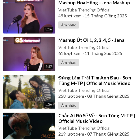
⁣Mashup Hoa Hồng - Jena Mashup
VietTube Trending Official
49
lượt xem
·
15 Tháng Giêng 2025
Âm nhạc
3:56
⁣Mashup Út Ơi 1, 2, 3, 4, 5 - Jena
VietTube Trending Official
61
lượt xem
·
11 Tháng Sáu 2025
Âm nhạc
5:57
⁣Đừng Làm Trái Tim Anh Đau - Sơn
Tùng M-TP | Official Music Video
VietTube Trending Official
258
lượt xem
·
08 Tháng Giêng 2025
5:26
Âm nhạc
⁣Chắc Ai Đó Sẽ Về - Sơn Tùng M-TP |
Official Music Video
VietTube Trending Official
219
lượt xem
·
07 Tháng Giêng 2025