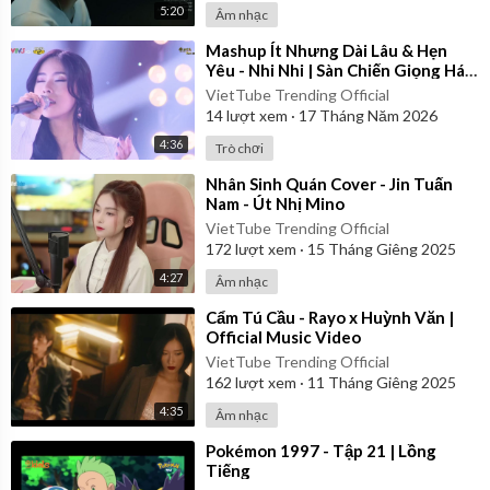
5:20
Âm nhạc
⁣Mashup Ít Nhưng Dài Lâu & Hẹn
Yêu - Nhi Nhi | Sàn Chiến Giọng Hát
- Tập 8
VietTube Trending Official
14
lượt xem
·
17 Tháng Năm 2026
4:36
Trò chơi
⁣Nhân Sinh Quán Cover - Jin Tuấn
Nam - Út Nhị Mino
VietTube Trending Official
172
lượt xem
·
15 Tháng Giêng 2025
4:27
Âm nhạc
⁣Cẩm Tú Cầu - Rayo x Huỳnh Văn |
Official Music Video
VietTube Trending Official
162
lượt xem
·
11 Tháng Giêng 2025
4:35
Âm nhạc
⁣Pokémon 1997 - Tập 21 | Lồng
Tiếng