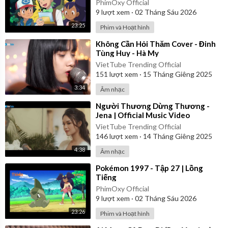
PhimOxy Official
9
lượt xem
·
02 Tháng Sáu 2026
23:25
Phim và Hoạt hình
⁣Không Cần Hỏi Thăm Cover - Đinh
Tùng Huy - Hà My
VietTube Trending Official
151
lượt xem
·
15 Tháng Giêng 2025
3:34
Âm nhạc
⁣Người Thương Dừng Thương -
Jena | Official Music Video
VietTube Trending Official
146
lượt xem
·
14 Tháng Giêng 2025
4:38
Âm nhạc
⁣Pokémon 1997 - Tập 27 | Lồng
Tiếng
PhimOxy Official
9
lượt xem
·
02 Tháng Sáu 2026
23:26
Phim và Hoạt hình