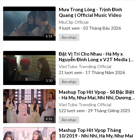
⁣Mưa Trong Lòng - Trịnh Đình
Quang | Official Music Video
MiuClip Official
9
lượt xem
·
10 Tháng Bảy 2026
6:14
Âm nhạc
⁣Đặt Vị Trí Cho Nhau - Hà My x
Nguyễn Đình Long x V2T Media |
Official Music Video
VietTube Trending Official
21
lượt xem
·
17 Tháng Năm 2026
5:50
Âm nhạc
⁣Mashup Top Hit Vpop - Số Đặc Biệt
- Hà My, Như Mai, Nhi Nhi, Dương
Yến Phi
VietTube Trending Official
122
lượt xem
·
29 Tháng Giêng 2025
6:16
Âm nhạc
⁣Mashup Top Hit Vpop Tháng
10/2019 - Nhi Nhi, Hà My, Như Mai