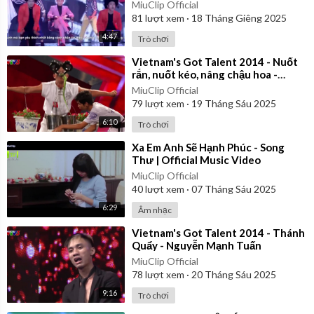
MiuClip Official
81
lượt xem
·
18 Tháng Giêng 2025
4:47
Trò chơi
⁣Vietnam's Got Talent 2014 - Nuốt
rắn, nuốt kéo, nâng chậu hoa -
Nhóm Bảo Cường
MiuClip Official
79
lượt xem
·
19 Tháng Sáu 2025
6:10
Trò chơi
⁣Xa Em Anh Sẽ Hạnh Phúc - Song
Thư | Official Music Video
MiuClip Official
40
lượt xem
·
07 Tháng Sáu 2025
6:29
Âm nhạc
⁣Vietnam's Got Talent 2014 - Thánh
Quẩy - Nguyễn Mạnh Tuấn
MiuClip Official
78
lượt xem
·
20 Tháng Sáu 2025
9:16
Trò chơi