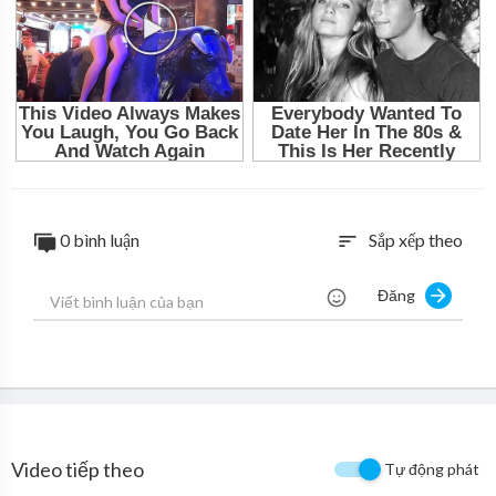
0 bình luận
Sắp xếp theo
sort
Đăng
Video tiếp theo
Tự động phát