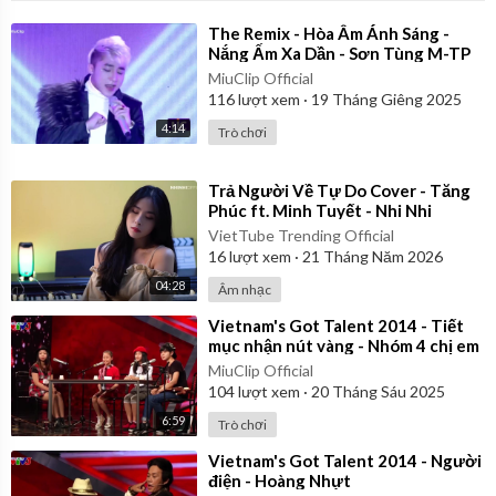
⁣The Remix - Hòa Âm Ánh Sáng -
Nắng Ấm Xa Dần - Sơn Tùng M-TP
MiuClip Official
116
lượt xem
·
19 Tháng Giêng 2025
4:14
Trò chơi
⁣Trả Người Về Tự Do Cover - Tăng
Phúc ft. Minh Tuyết - Nhi Nhi
VietTube Trending Official
16
lượt xem
·
21 Tháng Năm 2026
04:28
Âm nhạc
⁣Vietnam's Got Talent 2014 - Tiết
mục nhận nút vàng - Nhóm 4 chị em
MiuClip Official
104
lượt xem
·
20 Tháng Sáu 2025
6:59
Trò chơi
⁣Vietnam's Got Talent 2014 - Người
điện - Hoàng Nhựt