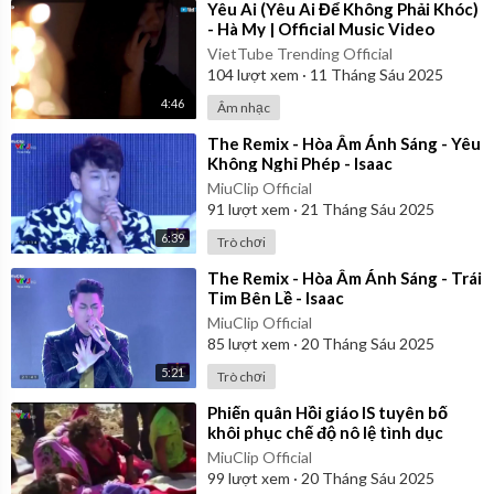
⁣Yêu Ai (Yêu Ai Để Không Phải Khóc)
- Hà My | Official Music Video
VietTube Trending Official
104
lượt xem
·
11 Tháng Sáu 2025
4:46
Âm nhạc
⁣The Remix - Hòa Âm Ánh Sáng - Yêu
Không Nghỉ Phép - Isaac
MiuClip Official
91
lượt xem
·
21 Tháng Sáu 2025
6:39
Trò chơi
⁣The Remix - Hòa Âm Ánh Sáng - Trái
Tim Bên Lề - Isaac
MiuClip Official
85
lượt xem
·
20 Tháng Sáu 2025
5:21
Trò chơi
⁣Phiến quân Hồi giáo IS tuyên bố
khôi phục chế độ nô lệ tình dục
MiuClip Official
99
lượt xem
·
20 Tháng Sáu 2025