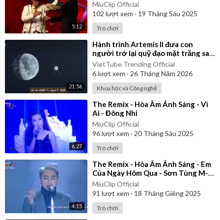
MiuClip Official
102
lượt xem
·
19 Tháng Sáu 2025
5:12
Trò chơi
⁣Hành trình Artemis II đưa con
người trở lại quỹ đạo mặt trăng sau
54 năm của NASA
VietTube Trending Official
6
lượt xem
·
26 Tháng Năm 2026
21:56
Khoa học và Công nghệ
⁣The Remix - Hòa Âm Ánh Sáng - Vì
Ai - Đông Nhi
MiuClip Official
96
lượt xem
·
20 Tháng Sáu 2025
6:27
Trò chơi
⁣The Remix - Hòa Âm Ánh Sáng - Em
Của Ngày Hôm Qua - Sơn Tùng M-
TP
MiuClip Official
91
lượt xem
·
18 Tháng Giêng 2025
4:15
Trò chơi