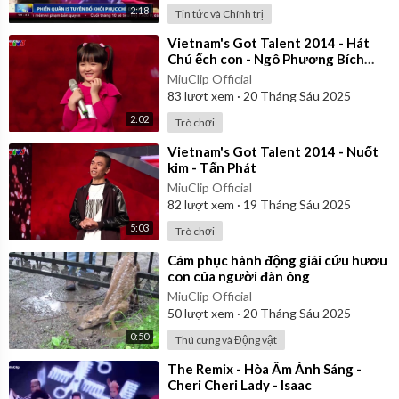
2:18
Tin tức và Chính trị
⁣Vietnam's Got Talent 2014 - Hát
Chú ếch con - Ngô Phương Bích
Ngọc
MiuClip Official
83
lượt xem
·
20 Tháng Sáu 2025
2:02
Trò chơi
⁣Vietnam's Got Talent 2014 - Nuốt
kim - Tấn Phát
MiuClip Official
82
lượt xem
·
19 Tháng Sáu 2025
5:03
Trò chơi
⁣Cảm phục hành động giải cứu hươu
con của người đàn ông
MiuClip Official
50
lượt xem
·
20 Tháng Sáu 2025
0:50
Thú cưng và Động vật
⁣The Remix - Hòa Âm Ánh Sáng -
Cheri Cheri Lady - Isaac