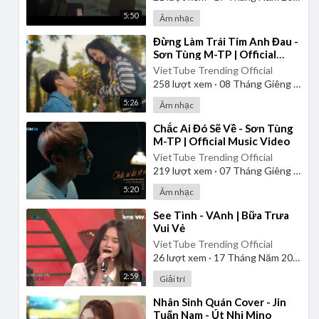
5:50
Âm nhạc
⁣Đừng Làm Trái Tim Anh Đau -
Sơn Tùng M-TP | Official
Music Video
VietTube Trending Official
258
lượt xem
·
08 Tháng Giêng 2025
5:26
Âm nhạc
⁣Chắc Ai Đó Sẽ Về - Sơn Tùng
M-TP | Official Music Video
VietTube Trending Official
219
lượt xem
·
07 Tháng Giêng 2025
5:20
Âm nhạc
⁣See Tình - VAnh | Bữa Trưa
Vui Vẻ
VietTube Trending Official
26
lượt xem
·
17 Tháng Năm 2026
2:59
Giải trí
⁣Nhân Sinh Quán Cover - Jin
Tuấn Nam - Út Nhị Mino