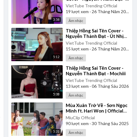
Út Nhị Mino
VietTube Trending Official
19
lượt xem
·
26 Tháng Năm 2026
3:58
Âm nhạc
⁣Thiệp Hồng Sai Tên Cover -
Nguyễn Thành Đạt - Út Nhị
Mino
VietTube Trending Official
15
lượt xem
·
26 Tháng Năm 2026
5:12
Âm nhạc
⁣Thiệp Hồng Sai Tên Cover -
Nguyễn Thành Đạt - Mochiii
VietTube Trending Official
13
lượt xem
·
06 Tháng Sáu 2026
5:08
Âm nhạc
⁣Mùa Xuân Trở Về - Sơn Ngọc
Minh ft. Hari Won | Official
Music Video
MiuClip Official
90
lượt xem
·
30 Tháng Sáu 2025
5:31
Âm nhạc