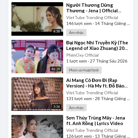
⁣Người Thương Dừng
Thương - Jena | Official
Music Video
VietTube Trending Official
146
lượt xem
·
14 Tháng Giêng 2025
4:38
Âm nhạc
⁣Đại Ngọc Nhi Truyền Kỳ (The
Legend of Xiao Zhuang) 2015
- Tập 30 | Lồng Tiếng
PhimOxy Official
1
lượt xem
·
27 Tháng Sáu 2026
46:29
Phim và Hoạt hình
⁣Ai Mang Cô Đơn Đi (Rap
Version) - Hà My ft. Đỗ Bảo
Lâm
VietTube Trending Official
131
lượt xem
·
28 Tháng Giêng 2025
3:36
Âm nhạc
⁣Sơn Thủy Trùng Mây - Jena
ft. Anh Rồng | Lyrics Video
VietTube Trending Official
126
lượt xem
·
13 Tháng Giêng 2025