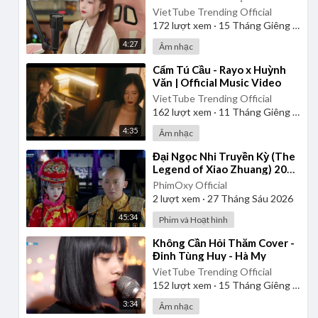
VietTube Trending Official
172
lượt xem
·
15 Tháng Giêng 2025
4:27
Âm nhạc
⁣Cẩm Tú Cầu - Rayo x Huỳnh
Văn | Official Music Video
VietTube Trending Official
162
lượt xem
·
11 Tháng Giêng 2025
4:35
Âm nhạc
⁣Đại Ngọc Nhi Truyền Kỳ (The
Legend of Xiao Zhuang) 2015
- Tập 21 | Lồng Tiếng
PhimOxy Official
2
lượt xem
·
27 Tháng Sáu 2026
45:34
Phim và Hoạt hình
⁣Không Cần Hỏi Thăm Cover -
Đinh Tùng Huy - Hà My
VietTube Trending Official
152
lượt xem
·
15 Tháng Giêng 2025
3:34
Âm nhạc