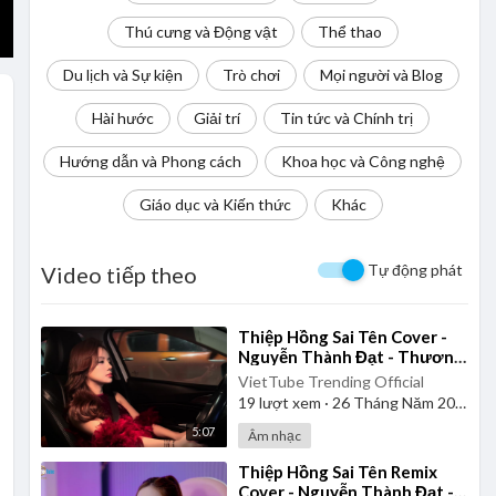
Thú cưng và Động vật
Thể thao
Du lịch và Sự kiện
Trò chơi
Mọi người và Blog
Hài hước
Giải trí
Tin tức và Chính trị
Hướng dẫn và Phong cách
Khoa học và Công nghệ
Giáo dục và Kiến thức
Khác
Tự động phát
Video tiếp theo
⁣Thiệp Hồng Sai Tên Cover -
Nguyễn Thành Đạt - Thương
Võ
VietTube Trending Official
19
lượt xem
·
26 Tháng Năm 2026
5:07
Âm nhạc
⁣Thiệp Hồng Sai Tên Remix
Cover - Nguyễn Thành Đạt -