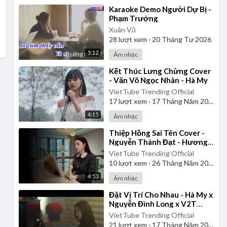
⁣Karaoke Demo Người Dự Bị -
Phạm Trưởng
Xuân Vũ
28
lượt xem
·
20 Tháng Tư 2026
5:12
Âm nhạc
⁣Kết Thúc Lưng Chừng Cover
- Văn Võ Ngọc Nhân - Hà My
VietTube Trending Official
17
lượt xem
·
17 Tháng Năm 2026
4:15
Âm nhạc
⁣Thiệp Hồng Sai Tên Cover -
Nguyễn Thành Đạt - Hương
Ly
VietTube Trending Official
10
lượt xem
·
26 Tháng Năm 2026
4:53
Âm nhạc
⁣Đặt Vị Trí Cho Nhau - Hà My x
Nguyễn Đình Long x V2T
Media | Official Music Video
VietTube Trending Official
21
lượt xem
·
17 Tháng Năm 2026