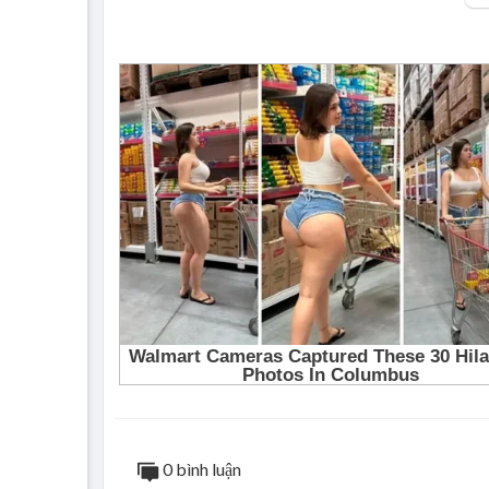
VER1:
Thuê bao quý khách vừa gọi, tạm thời không
Nếu không phiền sau cuộc gọi này vui lòng 
Vui lòng xóa số, xóa tên, nếu lỡ thuộc rồi t
Xóa số, xóa tên, từ nay về sau đừng gọi đến
Nếu điện thoại em hết pin, có thể coi là bìn
Nhưng gần 1 tháng không gọi được em, anh
Anh không thể hiểu, không thể hiểu lí do nà
Anh yêu em nhiều hơn cả bản thân, vậy em b
Anh đã thử, thử cách trốn chạy nỗi đau
Thử lướt Tinder và lên Facebook và cố tỏ r
Kết quả thì vẫn như vậy, nỗi buồn ấy chẳng v
Người ta đến bên anh khi vui, khi anh buồn 
Mấy cô gái mà anh trò chuyện không ai làm
Chẳng ai khóc nấc vì anh, mỗi khi xảy ra cuộ
Nhưng cũng vì vậy mà tầm 3 ngày từ lúc là
0 bình luận
“Thuê bao này từ nay về sau quý khách khô