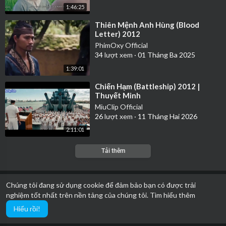
câu chuyện của Ý Linh và Trà My ra để làm một bộ phim đình
1:46:25
đám mang tên “Scandal”.
⁣Thiên Mệnh Anh Hùng (Blood
Diễn viên
Dương Hoàng Anh, Đức Thịnh, Khương Ngọc, Lan Ph
Letter) 2012
ương, Mai Thế Hiệp, Maya, Minh Thuận, Quyền Lộc, Vân Trang
PhimOxy Official
Đạo diễn
Victor Vũ
34
lượt xem
·
01 Tháng Ba 2025
Phát hành
2012
1:39:01
Quốc gia
Vietnam
Chất lượng
HDRip
⁣Chiến Hạm (Battleship) 2012 |
Thuyết Minh
Thể loại
Tâm lý
MiuClip Official
26
lượt xem
·
11 Tháng Hai 2026
2:11:01
Tải thêm
Chúng tôi đang sử dụng cookie để đảm bảo bạn có được trải
nghiệm tốt nhất trên nền tảng của chúng tôi.
Tìm hiểu thêm
Hiểu rồi!