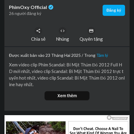
PhimOxy Official
Đăng ký
26 người đăng ký
Chia sẻ
Nhúng
Quyên tặng
Được xuất bản vào 23 Tháng Hai 2025 / Trong
Tâm lý
Xem video clip Phim Scandal: Bí Mật Thảm Đỏ 2012 Full H
D mới nhất, video clip Scandal: Bí Mật Thảm Đỏ 2012 trực t
uyến hot nhất, video clip Scandal: Bí Mật Thảm Đỏ 2012 onl
ine hay nhất.
Xem thêm
Ý Linh là một nữ diễn viên kiêm người mẫu nổi tiếng trong gi
ới showbiz Việt Nam, được rất nhiều đàn ông để ý. Cô thườn
g được đạo diễn phim Lê Hùng mời đóng vai chính trong phi
m và được đại gia Hoàng Kiệt cưới về làm vợ. Cùng thời điểm
đó, một ca sĩ tên Trà My đố kỵ với Ý Linh đã tiết lộ cho Hoàn
g Kiệt đoạn video về việc trước khi nổi tiếng, Ý Linh đã từng