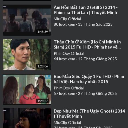
⁣Âm Hồn Bất Tán 2 (Still 2) 2014 -
Phim ma Thái Lan | Thuyết Minh
MiuClip Official
80
lượt xem
·
13 Tháng Sáu 2025
1:48:39
⁣Thầu Chín Ở Xiêm (Ho Chi Minh In
Siam) 2015 Full HD - Phim hay về
chủ tịch Hồ Chí Minh
PhimOxy Official
64
lượt xem
·
12 Tháng Giêng 2025
1:28:06
⁣Bảo Mẫu Siêu Quậy 1 Full HD - Phim
hài Việt Nam hay nhất 2015
PhimOxy Official
57
lượt xem
·
27 Tháng Giêng 2025
1:28:27
⁣Đẹp Như Ma (The Ugly Ghost) 2014
| Thuyết Minh
MiuClip Official
72
lượt xem
·
21 Tháng Sáu 2025