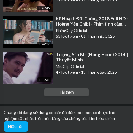
1:43:46
⁣Kế Hoạch Đổi Chồng 2018 Full HD -
Hoàng Yến Chibi - Phim tình cảm
Việt Nam hay nhất 2018
PhimOxy Official
53
lượt xem
·
01 Tháng Ba 2025
1:24:27
⁣Tượng Sáp Ma (Hong Hoon) 2014 |
Thuyết Minh
MiuClip Official
47
lượt xem
·
19 Tháng Sáu 2025
1:32:31
Tải thêm
Chúng tôi đang sử dụng cookie để đảm bảo bạn có được trải
nghiệm tốt nhất trên nền tảng của chúng tôi.
Tìm hiểu thêm
Hiểu rồi!