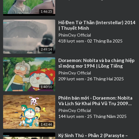
sau Sky lấy chồng.
1:46:25
Trong phần cảnh hậu danh đề, Quang Huy (Don Nguyễn) giớ
⁣Hố Đen Tử Thần (Interstellar) 2014
i thiệu bạn trai (Harry Lu) với ba mẹ anh như lời Phong đã kh
| Thuyết Minh
uyên, nói với họ rằng hai anh chàng đã yêu nhau 3 năm. Cô g
PhimOxy Official
ái bán trà sữa bị câm kể lại cảm nghĩ của bản thân về Phong,
418
lượt xem
·
02 Tháng Ba 2025
rằng anh là người hiểu cô và giúp cô xóa đi khoảng cách.
2:49:14
Diễn viên
Sơn Tùng M-TP, Hari Won, Ngô Kiến Huy, Phạm Quỳ
nh Anh, Hứa Vĩ Văn
⁣Doraemon: Nobita và ba chàng hiệp
Đạo diễn
sĩ mộng mơ 1994 | Lồng Tiếng
Nguyễn Quang Huy
Phát hành
PhimOxy Official
2014
209
lượt xem
·
26 Tháng Hai 2025
Quốc gia
Vietnam
Chất lượng
HDRip
1:40:10
Thể loại
Tâm lý
⁣Phiên bản mới - Doraemon: Nobita
Và Lịch Sử Khai Phá Vũ Trụ 2009
Full HD | Lồng Tiếng
PhimOxy Official
144
lượt xem
·
25 Tháng Năm 2025
1:42:44
⁣Ký Sinh Thú – Phần 2 (Parasyte –