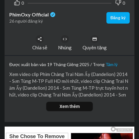
0
0
PhimOxy Official
Đăng ký
26 người đăng ký
Chia sẻ
Nhúng
Quyên tặng
Được xuất bản vào 19 Tháng Giêng 2025 / Trong
Tâm lý
Xem video clip Phim Chàng Trai Năm Ấy (Dandelion) 2014
- Sơn Tùng M-TP Full HD mới nhất, video clip Chàng Trai N
ăm Ấy (Dandelion) 2014 - Sơn Tùng M-TP trực tuyến hot n
hất, video clip Chàng Trai Năm Ấy (Dandelion) 2014 - Sơn
Tùng M-TP online hay nhất.
Xem thêm
Chàng trai năm ấy kể về Đình Phong (Sơn Tùng M-TP) và nh
ững người bạn có một không hai: Ngô Kiến Hà (Ngô Kiến Hu
y) nhí nhố, ngây ngô, Phạm Quỳnh Băng (Phạm Quỳnh Anh)
điệu đà với slogan "Chả sợ gì, chỉ sợ già", Sky (Hari Won) - m