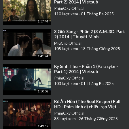
Part 2) 2014 | Vietsub
PhimOxy Official
110
lượt xem
·
01 Tháng Ba 2025
1:57:44
⁣3 Giờ Sáng - Phần 2 (3 A.M. 3D: Part
2) 2014 | Thuyết Minh
MiuClip Official
105
lượt xem
·
18 Tháng Giêng 2025
1:41:24
⁣Ký Sinh Thú – Phần 1 (Parasyte –
Part 1) 2014 | Vietsub
PhimOxy Official
103
lượt xem
·
01 Tháng Ba 2025
1:50:02
⁣Kẻ Ăn Hồn (The Soul Reaper) Full
HD - Phim kinh dị chiếu rạp Việt
Nam hay nhất 2023
PhimOxy Official
83
lượt xem
·
26 Tháng Giêng 2025
1:49:59