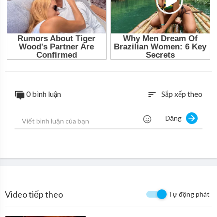
0 bình luận
Sắp xếp theo
sort
Đăng
Video tiếp theo
Tự động phát