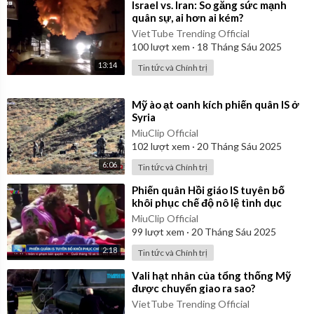
⁣Israel vs. Iran: So găng sức mạnh
quân sự, ai hơn ai kém?
VietTube Trending Official
100
lượt xem
·
18 Tháng Sáu 2025
13:14
Tin tức và Chính trị
⁣Mỹ ào ạt oanh kích phiến quân IS ở
Syria
MiuClip Official
102
lượt xem
·
20 Tháng Sáu 2025
6:06
Tin tức và Chính trị
⁣Phiến quân Hồi giáo IS tuyên bố
khôi phục chế độ nô lệ tình dục
MiuClip Official
99
lượt xem
·
20 Tháng Sáu 2025
2:18
Tin tức và Chính trị
⁣Vali hạt nhân của tổng thống Mỹ
được chuyển giao ra sao?
VietTube Trending Official