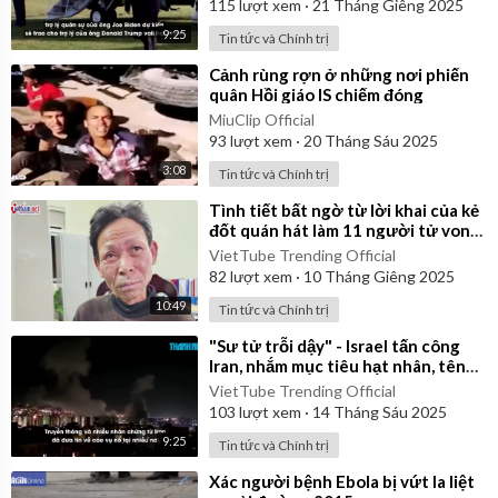
115
lượt xem
·
21 Tháng Giêng 2025
9:25
Tin tức và Chính trị
⁣Cảnh rùng rợn ở những nơi phiến
quân Hồi giáo IS chiếm đóng
MiuClip Official
93
lượt xem
·
20 Tháng Sáu 2025
3:08
Tin tức và Chính trị
⁣Tình tiết bất ngờ từ lời khai của kẻ
đốt quán hát làm 11 người tử vong
ở Hà Nội
VietTube Trending Official
82
lượt xem
·
10 Tháng Giêng 2025
10:49
Tin tức và Chính trị
⁣"Sư tử trỗi dậy" - Israel tấn công
Iran, nhắm mục tiêu hạt nhân, tên
lửa, chỉ huy
VietTube Trending Official
103
lượt xem
·
14 Tháng Sáu 2025
9:25
Tin tức và Chính trị
⁣Xác người bệnh Ebola bị vứt la liệt