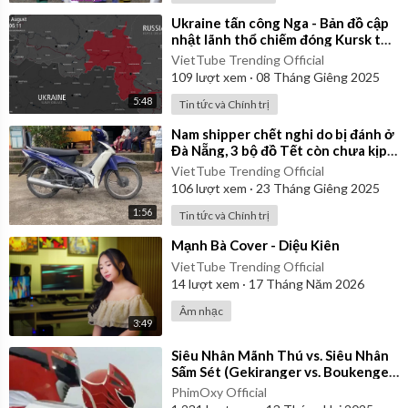
⁣Ukraine tấn công Nga - Bản đồ cập
nhật lãnh thổ chiếm đóng Kursk từ
ngày 06/08/2024 đến 06/01/2025
VietTube Trending Official
109
lượt xem
·
08 Tháng Giêng 2025
5:48
Tin tức và Chính trị
⁣Nam shipper chết nghi do bị đánh ở
Đà Nẵng, 3 bộ đồ Tết còn chưa kịp
mặc
VietTube Trending Official
106
lượt xem
·
23 Tháng Giêng 2025
1:56
Tin tức và Chính trị
⁣Mạnh Bà Cover - Diệu Kiên
VietTube Trending Official
14
lượt xem
·
17 Tháng Năm 2026
Âm nhạc
3:49
⁣Siêu Nhân Mãnh Thú vs. Siêu Nhân
Sấm Sét (Gekiranger vs. Boukenger)
2008 | Vietsub
PhimOxy Official