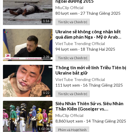
ngoài đường 2015
MiuClip Official
80
lượt xem
·
27 Tháng Giêng 2025
1:16
Tin tức và Chính trị
⁣Ukraine sẽ không công nhận kết
quả đàm phán Nga - Mỹ ở Arab
Saudi
VietTube Trending Official
94
lượt xem
·
18 Tháng Hai 2025
2:39
Tin tức và Chính trị
⁣Thông tin mới về lính Triều Tiên bị
Ukraine bắt giữ
VietTube Trending Official
111
lượt xem
·
16 Tháng Giêng 2025
1:22
Tin tức và Chính trị
⁣Siêu Nhân Thiên Sứ vs. Siêu Nhân
Thần Kiếm (Goseiger vs.
Shinkenger) | Vietsub
MiuClip Official
8,860
lượt xem
·
14 Tháng Giêng 2025
1:02:06
Phim và Hoạt hình