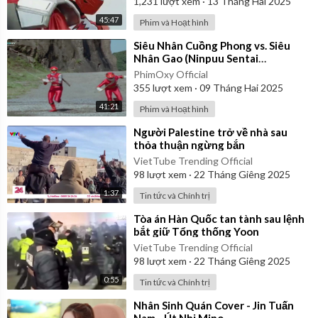
1,231
lượt xem
·
13 Tháng Hai 2025
45:47
Phim và Hoạt hình
⁣Siêu Nhân Cuồng Phong vs. Siêu
Nhân Gao (Ninpuu Sentai
Hurricaneger vs. Gaoranger) 2003 |
PhimOxy Official
Vietsub
355
lượt xem
·
09 Tháng Hai 2025
41:21
Phim và Hoạt hình
⁣Người Palestine trở về nhà sau
thỏa thuận ngừng bắn
VietTube Trending Official
98
lượt xem
·
22 Tháng Giêng 2025
1:37
Tin tức và Chính trị
⁣Tòa án Hàn Quốc tan tành sau lệnh
bắt giữ Tổng thống Yoon
VietTube Trending Official
98
lượt xem
·
22 Tháng Giêng 2025
0:55
Tin tức và Chính trị
⁣Nhân Sinh Quán Cover - Jin Tuấn
Nam - Út Nhị Mino