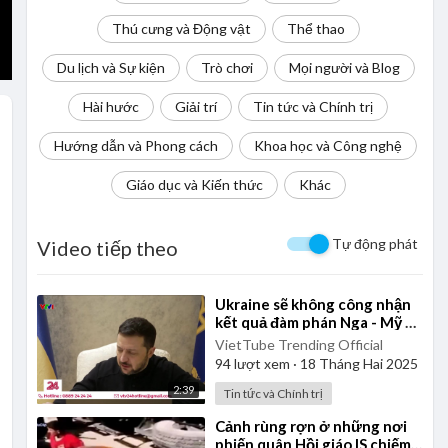
Thú cưng và Động vật
Thể thao
Du lịch và Sự kiện
Trò chơi
Mọi người và Blog
Hài hước
Giải trí
Tin tức và Chính trị
Hướng dẫn và Phong cách
Khoa học và Công nghệ
Giáo dục và Kiến thức
Khác
Tự động phát
Video tiếp theo
⁣Ukraine sẽ không công nhận
kết quả đàm phán Nga - Mỹ ở
Arab Saudi
VietTube Trending Official
94
lượt xem
·
18 Tháng Hai 2025
2:39
Tin tức và Chính trị
⁣Cảnh rùng rợn ở những nơi
phiến quân Hồi giáo IS chiếm