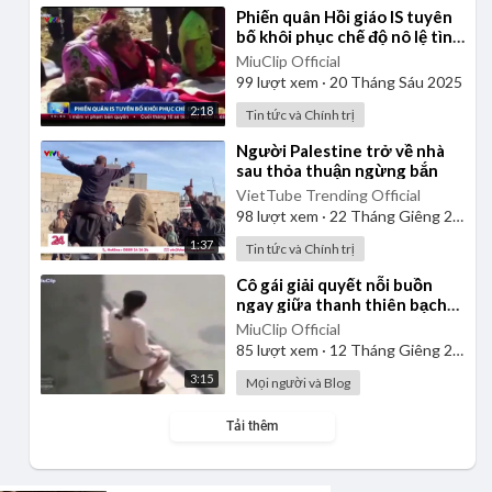
⁣Phiến quân Hồi giáo IS tuyên
bố khôi phục chế độ nô lệ tình
dục
MiuClip Official
99
lượt xem
·
20 Tháng Sáu 2025
2:18
Tin tức và Chính trị
⁣Người Palestine trở về nhà
sau thỏa thuận ngừng bắn
VietTube Trending Official
98
lượt xem
·
22 Tháng Giêng 2025
1:37
Tin tức và Chính trị
⁣Cô gái giải quyết nỗi buồn
ngay giữa thanh thiên bạch
nhật
MiuClip Official
85
lượt xem
·
12 Tháng Giêng 2025
3:15
Mọi người và Blog
Tải thêm