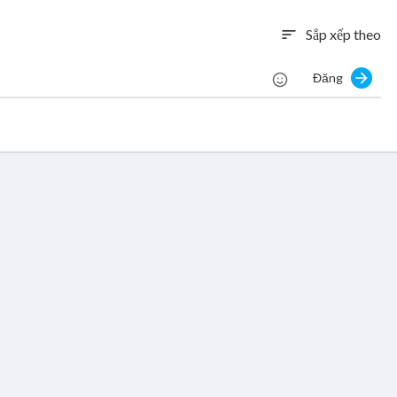
Sắp xếp theo
sort
Đăng