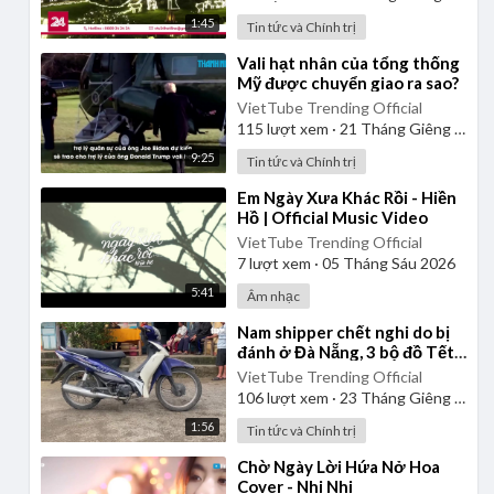
1:45
Tin tức và Chính trị
⁣Vali hạt nhân của tổng thống
Mỹ được chuyển giao ra sao?
VietTube Trending Official
115
lượt xem
·
21 Tháng Giêng 2025
9:25
Tin tức và Chính trị
⁣Em Ngày Xưa Khác Rồi - Hiền
Hồ | Official Music Video
VietTube Trending Official
7
lượt xem
·
05 Tháng Sáu 2026
5:41
Âm nhạc
⁣Nam shipper chết nghi do bị
đánh ở Đà Nẵng, 3 bộ đồ Tết
còn chưa kịp mặc
VietTube Trending Official
106
lượt xem
·
23 Tháng Giêng 2025
1:56
Tin tức và Chính trị
⁣Chờ Ngày Lời Hứa Nở Hoa
Cover - Nhi Nhi