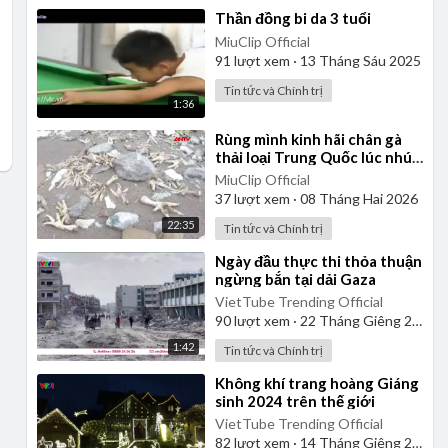
⁣Thần đồng bi da 3 tuổi
MiuClip Official
91
lượt xem
·
13 Tháng Sáu 2025
Tin tức và Chính trị
1:36
⁣Rùng mình kinh hãi chân gà
thải loại Trung Quốc lúc nhúc
giòi bọ, cấp đông 20 năm
MiuClip Official
37
lượt xem
·
08 Tháng Hai 2026
22:35
Tin tức và Chính trị
⁣Ngày đầu thực thi thỏa thuận
ngừng bắn tại dải Gaza
VietTube Trending Official
90
lượt xem
·
22 Tháng Giêng 2025
1:42
Tin tức và Chính trị
⁣Không khí trang hoàng Giáng
sinh 2024 trên thế giới
VietTube Trending Official
82
lượt xem
·
14 Tháng Giêng 2025