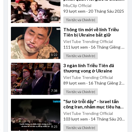
đóng
MiuClip Official
93
lượt xem
·
20 Tháng Sáu 2025
3:08
Tin tức và Chính trị
⁣Thông tin mới về lính Triều
Tiên bị Ukraine bắt giữ
VietTube Trending Official
111
lượt xem
·
16 Tháng Giêng 2025
1:22
Tin tức và Chính trị
⁣3 ngàn lính Triều Tiên đã
thương vong ở Ukraine
VietTube Trending Official
89
lượt xem
·
16 Tháng Giêng 2025
7:38
Tin tức và Chính trị
⁣"Sư tử trỗi dậy" - Israel tấn
công Iran, nhắm mục tiêu hạt
nhân, tên lửa, chỉ huy
VietTube Trending Official
103
lượt xem
·
14 Tháng Sáu 2025
9:25
Tin tức và Chính trị