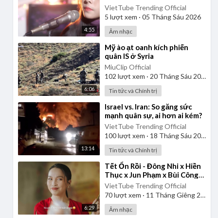
VietTube Trending Official
5
lượt xem
·
05 Tháng Sáu 2026
4:55
Âm nhạc
⁣Mỹ ào ạt oanh kích phiến
quân IS ở Syria
MiuClip Official
102
lượt xem
·
20 Tháng Sáu 2025
6:06
Tin tức và Chính trị
⁣Israel vs. Iran: So găng sức
mạnh quân sự, ai hơn ai kém?
VietTube Trending Official
100
lượt xem
·
18 Tháng Sáu 2025
13:14
Tin tức và Chính trị
⁣Tết Ổn Rồi - Đông Nhi x Hiền
Thục x Jun Phạm x Bùi Công
Nam | Official Music Video -
VietTube Trending Official
Nhạc Xuân 2024
70
lượt xem
·
11 Tháng Giêng 2025
6:29
Âm nhạc