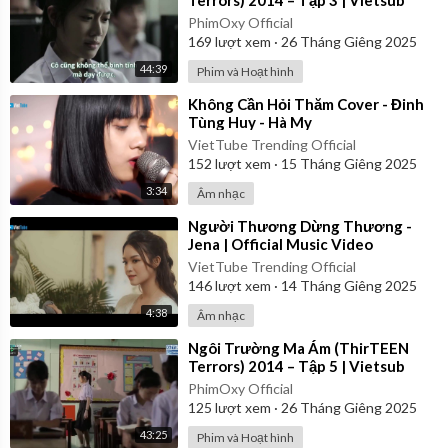
Terrors) 2014 – Tập 3 | Vietsub
PhimOxy Official
169
lượt xem
·
26 Tháng Giêng 2025
44:39
Phim và Hoạt hình
⁣Không Cần Hỏi Thăm Cover - Đinh
Tùng Huy - Hà My
VietTube Trending Official
152
lượt xem
·
15 Tháng Giêng 2025
3:34
Âm nhạc
⁣Người Thương Dừng Thương -
Jena | Official Music Video
VietTube Trending Official
146
lượt xem
·
14 Tháng Giêng 2025
4:38
Âm nhạc
⁣Ngôi Trường Ma Ám (ThirTEEN
Terrors) 2014 – Tập 5 | Vietsub
PhimOxy Official
125
lượt xem
·
26 Tháng Giêng 2025
43:25
Phim và Hoạt hình