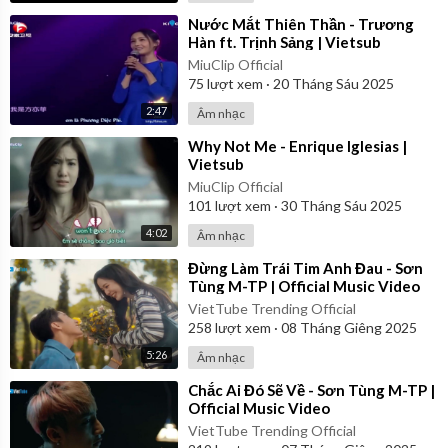
⁣Nước Mắt Thiên Thần - Trương
Hàn ft. Trịnh Sảng | Vietsub
MiuClip Official
75
lượt xem
·
20 Tháng Sáu 2025
2:47
Âm nhạc
⁣Why Not Me - Enrique Iglesias |
Vietsub
MiuClip Official
101
lượt xem
·
30 Tháng Sáu 2025
4:02
Âm nhạc
⁣Đừng Làm Trái Tim Anh Đau - Sơn
Tùng M-TP | Official Music Video
VietTube Trending Official
258
lượt xem
·
08 Tháng Giêng 2025
5:26
Âm nhạc
⁣Chắc Ai Đó Sẽ Về - Sơn Tùng M-TP |
Official Music Video
VietTube Trending Official