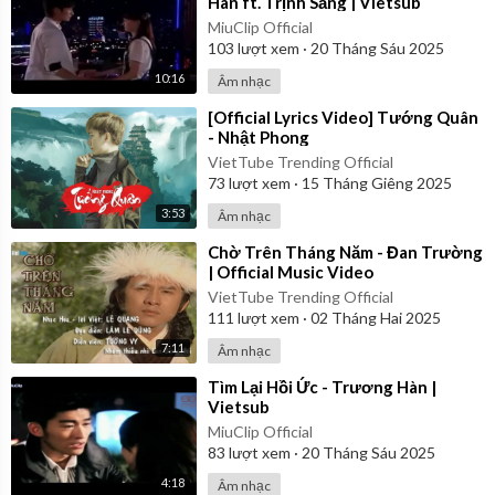
Hàn ft. Trịnh Sảng | Vietsub
MiuClip Official
103
lượt xem
·
20 Tháng Sáu 2025
10:16
Âm nhạc
⁣[Official Lyrics Video] Tướng Quân
- Nhật Phong
VietTube Trending Official
73
lượt xem
·
15 Tháng Giêng 2025
3:53
Âm nhạc
⁣Chờ Trên Tháng Năm - Đan Trường
| Official Music Video
VietTube Trending Official
111
lượt xem
·
02 Tháng Hai 2025
7:11
Âm nhạc
⁣Tìm Lại Hồi Ức - Trương Hàn |
Vietsub
MiuClip Official
83
lượt xem
·
20 Tháng Sáu 2025
4:18
Âm nhạc