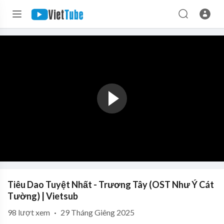
Tiêu Dao Tuyệt Nhất - Trương Tây (OST Như Ý Cát
Tường) | Vietsub
98
lượt xem
·
29 Tháng Giêng 2025