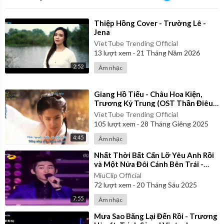
⁣Thiệp Hồng Cover - Trường Lê -
Jena
VietTube Trending Official
13
lượt xem
·
21 Tháng Năm 2026
2:52
Âm nhạc
⁣Giang Hồ Tiếu - Châu Hoa Kiện,
Trương Kỷ Trung (OST Thần Điêu
Đại Hiệp 2006) | Vietsub
VietTube Trending Official
105
lượt xem
·
28 Tháng Giêng 2025
4:45
Âm nhạc
⁣Nhất Thời Bất Cẩn Lỡ Yêu Anh Rồi
và Một Nửa Đôi Cánh Bên Trái -
Trương Hàn ft. Trịnh Sảng |
MiuClip Official
Vietsub
72
lượt xem
·
20 Tháng Sáu 2025
7:55
Âm nhạc
⁣Mưa Sao Băng Lại Đến Rồi - Trương