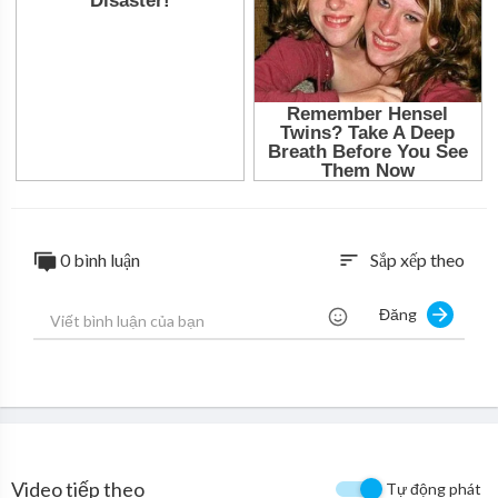
0 bình luận
Sắp xếp theo
sort
Đăng
Video tiếp theo
Tự động phát