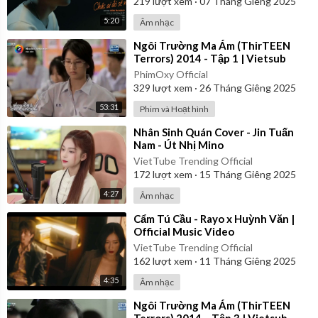
219
lượt xem
·
07 Tháng Giêng 2025
5:20
Âm nhạc
⁣Ngôi Trường Ma Ám (ThirTEEN
Terrors) 2014 - Tập 1 | Vietsub
PhimOxy Official
329
lượt xem
·
26 Tháng Giêng 2025
53:31
Phim và Hoạt hình
⁣Nhân Sinh Quán Cover - Jin Tuấn
Nam - Út Nhị Mino
VietTube Trending Official
172
lượt xem
·
15 Tháng Giêng 2025
4:27
Âm nhạc
⁣Cẩm Tú Cầu - Rayo x Huỳnh Văn |
Official Music Video
VietTube Trending Official
162
lượt xem
·
11 Tháng Giêng 2025
4:35
Âm nhạc
⁣Ngôi Trường Ma Ám (ThirTEEN