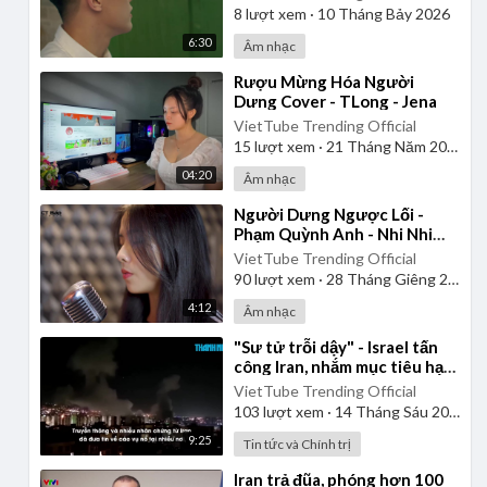
8
lượt xem
·
10 Tháng Bảy 2026
6:30
Âm nhạc
⁣Rượu Mừng Hóa Người
Dưng Cover - TLong - Jena
VietTube Trending Official
15
lượt xem
·
21 Tháng Năm 2026
04:20
Âm nhạc
⁣Người Dưng Ngược Lối -
Phạm Quỳnh Anh - Nhi Nhi
Cover
VietTube Trending Official
90
lượt xem
·
28 Tháng Giêng 2025
4:12
Âm nhạc
⁣"Sư tử trỗi dậy" - Israel tấn
công Iran, nhắm mục tiêu hạt
nhân, tên lửa, chỉ huy
VietTube Trending Official
103
lượt xem
·
14 Tháng Sáu 2025
9:25
Tin tức và Chính trị
⁣Iran trả đũa, phóng hơn 100