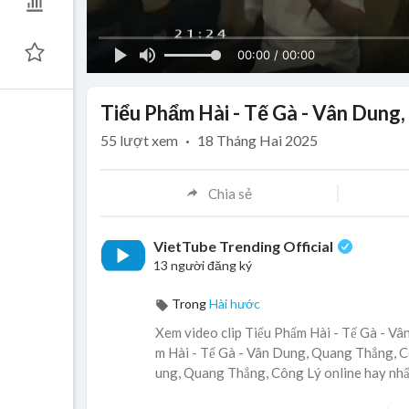
00:00 / 00:00
Tiểu Phẩm Hài - Tế Gà - Vân Dung
55
lượt xem
·
18 Tháng Hai 2025
Chia sẻ
VietTube Trending Official
13 người đăng ký
Trong
Hài hước
Xem video clip Tiểu Phẩm Hài - Tế Gà - Vâ
m Hài - Tế Gà - Vân Dung, Quang Thắng, Cô
ung, Quang Thắng, Công Lý online hay nhấ