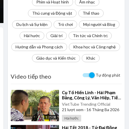
Phim và Hoạt hình
Âm nhạc
Thú cưng và Động vật
Thể thao
Du lịch và Sự kiện
Trò chơi
Mọi người và Blog
Hài hước
Giải trí
Tin tức và Chính trị
Hướng dẫn và Phong cách
Khoa học và Công nghệ
Giáo dục và Kiến thức
Khác
Tự động phát
Video tiếp theo
⁣Cụ Tổ Hiển Linh - Hài Phạm
Bằng, Công Lý, Văn Hiệp, Tiến
Minh
VietTube Trending Official
21
lượt xem
·
16 Tháng Ba 2026
1:25:08
Hài hước
⁣Hài Tết 2018 - Tứ Đại Đồng