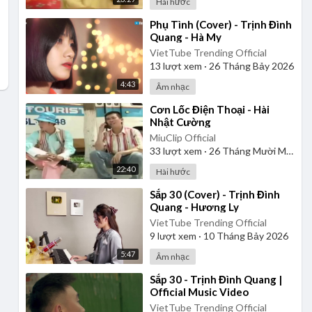
Hài hước
⁣Phụ Tình (Cover) - Trịnh Đình
Quang - Hà My
VietTube Trending Official
13
lượt xem
·
26 Tháng Bảy 2026
4:43
Âm nhạc
⁣Cơn Lốc Điện Thoại - Hài
Nhật Cường
MiuClip Official
33
lượt xem
·
26 Tháng Mười Một 2025
22:40
Hài hước
⁣Sắp 30 (Cover) - Trịnh Đình
Quang - Hương Ly
VietTube Trending Official
9
lượt xem
·
10 Tháng Bảy 2026
5:47
Âm nhạc
⁣Sắp 30 - Trịnh Đình Quang |
Official Music Video
VietTube Trending Official