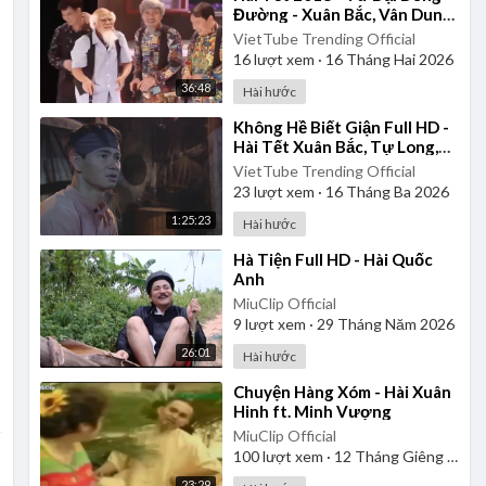
Đường - Xuân Bắc, Vân Dung,
Tự Long, Công Lý
VietTube Trending Official
16
lượt xem
·
16 Tháng Hai 2026
36:48
Hài hước
⁣Không Hề Biết Giận Full HD -
Hài Tết Xuân Bắc, Tự Long,
Công Lý
VietTube Trending Official
23
lượt xem
·
16 Tháng Ba 2026
1:25:23
Hài hước
⁣Hà Tiện Full HD - Hài Quốc
Anh
MiuClip Official
9
lượt xem
·
29 Tháng Năm 2026
26:01
Hài hước
⁣Chuyện Hàng Xóm - Hài Xuân
Hinh ft. Minh Vượng
MiuClip Official
100
lượt xem
·
12 Tháng Giêng 2025
23:29