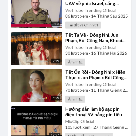
UAV về phía Israel, căng
thẳng leo thang
VietTube Trending Official
86
lượt xem
·
14 Tháng Sáu 2025
3:03
Tin tức và Chính trị
⁣Tết Ta Về - Đông Nhi, Jun
Phạm, Bùi Công Nam, Khoai
Lang Thang, CONGB - Nhạc
VietTube Trending Official
Tết 2026 | Official Mus
30
lượt xem
·
16 Tháng Hai 2026
7:19
Âm nhạc
⁣Tết Ổn Rồi - Đông Nhi x Hiền
Thục x Jun Phạm x Bùi Công
Nam | Official Music Video -
VietTube Trending Official
Nhạc Xuân 2024
70
lượt xem
·
11 Tháng Giêng 2025
6:29
Âm nhạc
⁣Hướng dẫn làm bộ sạc pin
điện thoại 5V bằng pin tiểu
MiuClip Official
105
lượt xem
·
27 Tháng Giêng 2025
12:27