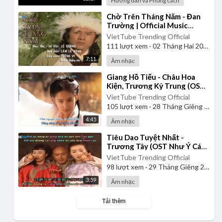
Hướng dẫn và Phong cách
⁣Chờ Trên Tháng Năm - Đan
Trường | Official Music
Video
VietTube Trending Official
111
lượt xem
·
02 Tháng Hai 2025
7:11
Âm nhạc
⁣Giang Hồ Tiếu - Châu Hoa
Kiện, Trương Kỷ Trung (OST
Thần Điêu Đại Hiệp 2006) |
VietTube Trending Official
Vietsub
105
lượt xem
·
28 Tháng Giêng 2025
4:45
Âm nhạc
⁣Tiêu Dao Tuyệt Nhất -
Trương Tây (OST Như Ý Cát
Tường) | Vietsub
VietTube Trending Official
98
lượt xem
·
29 Tháng Giêng 2025
3:59
Âm nhạc
Tải thêm