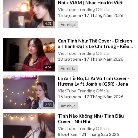
Nhi x ViAM | Nhạc Hoa lời Việt
VietTube Trending Official
15
lượt xem
·
17 Tháng Năm 2026
4:01
Âm nhạc
⁣Cạn Tình Như Thế Cover - Dickson
x Thành Đạt x Lê Chí Trung - Kiều
Chi
VietTube Trending Official
18
lượt xem
·
17 Tháng Năm 2026
4:54
Âm nhạc
⁣Là Ai Từ Bỏ, Là Ai Vô Tình Cover -
Hương Ly ft. Jombie (G5R) - Jena
VietTube Trending Official
16
lượt xem
·
17 Tháng Năm 2026
2:55
Âm nhạc
⁣Tình Nào Không Như Tình Đầu
Cover - Nhi Nhi
VietTube Trending Official
8
lượt xem
·
21 Tháng Sáu 2026