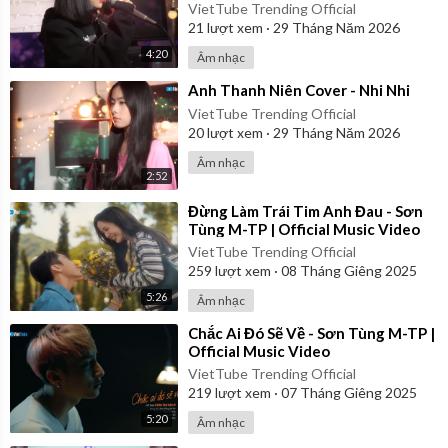
VietTube Trending Official
21
lượt xem
·
29 Tháng Năm 2026
4:20
Âm nhạc
⁣Anh Thanh Niên Cover - Nhi Nhi
VietTube Trending Official
20
lượt xem
·
29 Tháng Năm 2026
Âm nhạc
2:52
⁣Đừng Làm Trái Tim Anh Đau - Sơn
Tùng M-TP | Official Music Video
VietTube Trending Official
259
lượt xem
·
08 Tháng Giêng 2025
5:26
Âm nhạc
⁣Chắc Ai Đó Sẽ Về - Sơn Tùng M-TP |
Official Music Video
VietTube Trending Official
219
lượt xem
·
07 Tháng Giêng 2025
5:20
Âm nhạc