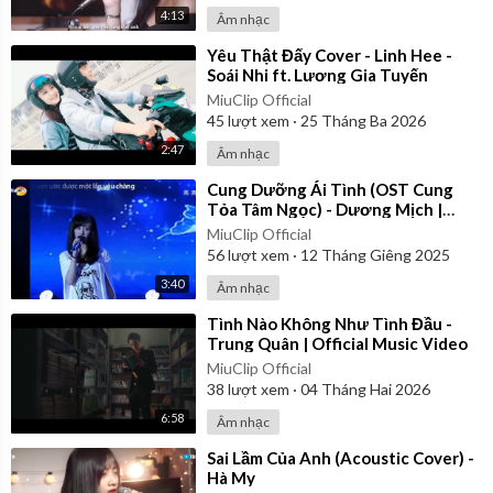
4:13
Âm nhạc
⁣Yêu Thật Đấy Cover - Linh Hee -
Soái Nhi ft. Lương Gia Tuyến
MiuClip Official
45
lượt xem
·
25 Tháng Ba 2026
2:47
Âm nhạc
⁣Cung Dưỡng Ái Tình (OST Cung
Tỏa Tâm Ngọc) - Dương Mịch |
Vietsub
MiuClip Official
56
lượt xem
·
12 Tháng Giêng 2025
3:40
Âm nhạc
⁣Tình Nào Không Như Tình Đầu -
Trung Quân | Official Music Video
MiuClip Official
38
lượt xem
·
04 Tháng Hai 2026
6:58
Âm nhạc
⁣Sai Lầm Của Anh (Acoustic Cover) -
Hà My