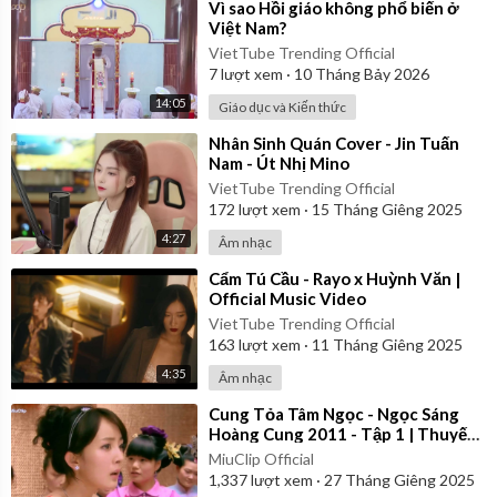
⁣Vì sao Hồi giáo không phổ biến ở
Việt Nam?
VietTube Trending Official
7
lượt xem
·
10 Tháng Bảy 2026
14:05
Giáo dục và Kiến thức
⁣Nhân Sinh Quán Cover - Jin Tuấn
Nam - Út Nhị Mino
VietTube Trending Official
172
lượt xem
·
15 Tháng Giêng 2025
4:27
Âm nhạc
⁣Cẩm Tú Cầu - Rayo x Huỳnh Văn |
Official Music Video
VietTube Trending Official
163
lượt xem
·
11 Tháng Giêng 2025
4:35
Âm nhạc
⁣Cung Tỏa Tâm Ngọc - Ngọc Sáng
Hoàng Cung 2011 - Tập 1 | Thuyết
Minh
MiuClip Official
1,337
lượt xem
·
27 Tháng Giêng 2025