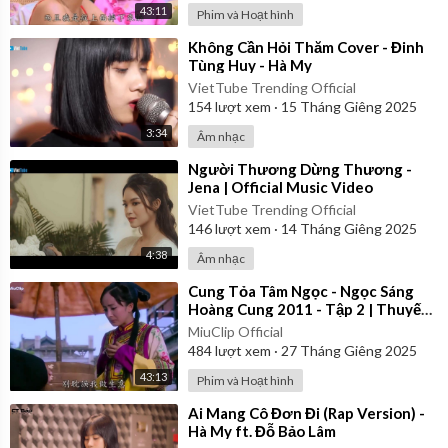
43:11
Phim và Hoạt hình
⁣Không Cần Hỏi Thăm Cover - Đinh
Tùng Huy - Hà My
VietTube Trending Official
154
lượt xem
·
15 Tháng Giêng 2025
3:34
Âm nhạc
⁣Người Thương Dừng Thương -
Jena | Official Music Video
VietTube Trending Official
146
lượt xem
·
14 Tháng Giêng 2025
4:38
Âm nhạc
⁣Cung Tỏa Tâm Ngọc - Ngọc Sáng
Hoàng Cung 2011 - Tập 2 | Thuyết
Minh
MiuClip Official
484
lượt xem
·
27 Tháng Giêng 2025
43:13
Phim và Hoạt hình
⁣Ai Mang Cô Đơn Đi (Rap Version) -
Hà My ft. Đỗ Bảo Lâm