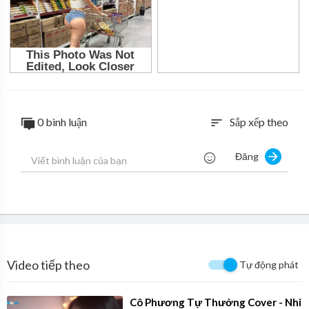
0 bình luận
Sắp xếp theo
sort
Đăng
Video tiếp theo
Tự động phát
⁣Cô Phương Tự Thưởng Cover - Nhi