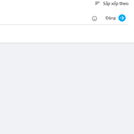
Sắp xếp theo
sort
Đăng