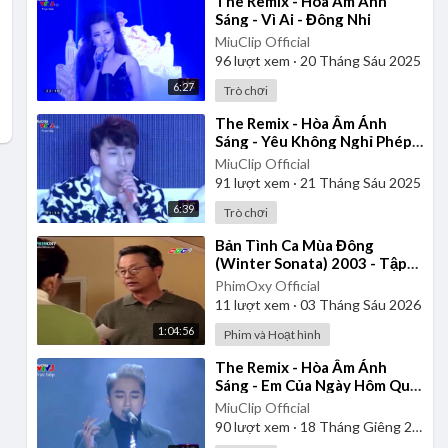
⁣The Remix - Hòa Âm Ánh
Sáng - Vì Ai - Đông Nhi
MiuClip Official
96
lượt xem
·
20 Tháng Sáu 2025
6:27
Trò chơi
⁣The Remix - Hòa Âm Ánh
Sáng - Yêu Không Nghỉ Phép -
Isaac
MiuClip Official
91
lượt xem
·
21 Tháng Sáu 2025
6:39
Trò chơi
⁣Bản Tình Ca Mùa Đông
(Winter Sonata) 2003 - Tập
16 | Lồng Tiếng
PhimOxy Official
11
lượt xem
·
03 Tháng Sáu 2026
1:04:56
Phim và Hoạt hình
⁣The Remix - Hòa Âm Ánh
Sáng - Em Của Ngày Hôm Qua
- Sơn Tùng M-TP
MiuClip Official
90
lượt xem
·
18 Tháng Giêng 2025