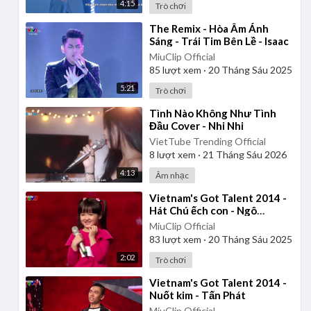
4:15
Trò chơi
⁣The Remix - Hòa Âm Ánh
Sáng - Trái Tim Bên Lề - Isaac
MiuClip Official
85
lượt xem
·
20 Tháng Sáu 2025
5:21
Trò chơi
⁣Tình Nào Không Như Tình
Đầu Cover - Nhi Nhi
VietTube Trending Official
8
lượt xem
·
21 Tháng Sáu 2026
4:13
Âm nhạc
⁣Vietnam's Got Talent 2014 -
Hát Chú ếch con - Ngô
Phương Bích Ngọc
MiuClip Official
83
lượt xem
·
20 Tháng Sáu 2025
2:02
Trò chơi
⁣Vietnam's Got Talent 2014 -
Nuốt kim - Tấn Phát
MiuClip Official