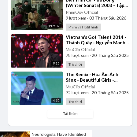
(Winter Sonata) 2003 - Tập
13 | Lồng Tiếng
PhimOxy Official
9
lượt xem
·
03 Tháng Sáu 2026
1:09:32
Phim và Hoạt hình
⁣Vietnam's Got Talent 2014 -
Thánh Quẩy - Nguyễn Mạnh
Tuấn
MiuClip Official
78
lượt xem
·
20 Tháng Sáu 2025
9:16
Trò chơi
⁣The Remix - Hòa Âm Ánh
Sáng - Beautiful Girls -
Cường Seven
MiuClip Official
72
lượt xem
·
20 Tháng Sáu 2025
4:12
Trò chơi
Tải thêm