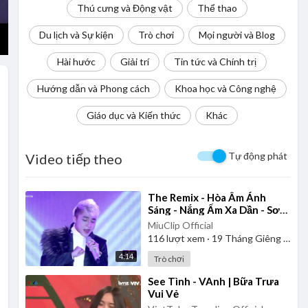
Thú cưng và Động vật
Thể thao
Du lịch và Sự kiện
Trò chơi
Mọi người và Blog
Hài hước
Giải trí
Tin tức và Chính trị
Hướng dẫn và Phong cách
Khoa học và Công nghệ
Giáo dục và Kiến thức
Khác
Tự động phát
Video tiếp theo
⁣The Remix - Hòa Âm Ánh
Sáng - Nắng Ấm Xa Dần - Sơn
Tùng M-TP
MiuClip Official
116
lượt xem
·
19 Tháng Giêng 2025
4:14
Trò chơi
⁣See Tình - VAnh | Bữa Trưa
Vui Vẻ