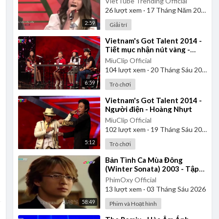
VietTube Trending Official
26
lượt xem
·
17 Tháng Năm 2026
2:59
Giải trí
⁣Vietnam's Got Talent 2014 -
Tiết mục nhận nút vàng -
Nhóm 4 chị em
MiuClip Official
104
lượt xem
·
20 Tháng Sáu 2025
6:59
Trò chơi
⁣Vietnam's Got Talent 2014 -
Người điện - Hoàng Nhựt
MiuClip Official
102
lượt xem
·
19 Tháng Sáu 2025
5:12
Trò chơi
⁣Bản Tình Ca Mùa Đông
(Winter Sonata) 2003 - Tập
18 | Lồng Tiếng
PhimOxy Official
13
lượt xem
·
03 Tháng Sáu 2026
58:49
Phim và Hoạt hình