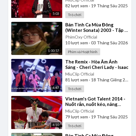
82
lượt xem
·
19 Tháng Sáu 2025
5:03
Trò chơi
⁣Bản Tình Ca Mùa Đông
(Winter Sonata) 2003 - Tập 6
| Lồng Tiếng
PhimOxy Official
10
lượt xem
·
03 Tháng Sáu 2026
1:00:57
Phim và Hoạt hình
⁣The Remix - Hòa Âm Ánh
Sáng - Cheri Cheri Lady - Isaac
MiuClip Official
81
lượt xem
·
18 Tháng Giêng 2025
4:47
Trò chơi
⁣Vietnam's Got Talent 2014 -
Nuốt rắn, nuốt kéo, nâng
chậu hoa - Nhóm Bảo Cường
MiuClip Official
79
lượt xem
·
19 Tháng Sáu 2025
6:10
Trò chơi
⁣Bản Tình Ca Mùa Đông