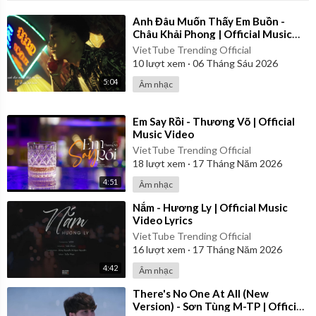
Em rất tốt nhưng mà anh rất tiếc
Mẹ của anh bắt anh phải chia tay
⁣Anh Đâu Muốn Thấy Em Buồn -
Châu Khải Phong | Official Music
Video
Anh rất tốt thế nhưng…
VietTube Trending Official
10
lượt xem
·
06 Tháng Sáu 2026
Tình cảnh ta không còn như xưa
Em rất tiếc thế nhưng…
5:04
Âm nhạc
Anh không có quyền để chọn lựa
Anh rất tốt thế nhưng…
⁣Em Say Rồi - Thương Võ | Official
Xin lỗi vì những gì đã hứa
Music Video
Em rất tiếc thế nhưng…
VietTube Trending Official
Về đi để anh còn đóng cửa
18
lượt xem
·
17 Tháng Năm 2026
4:51
Âm nhạc
Anh rất tốt thế nhưng thà đừng gặp vui hơn
Em rất tiếc thế nhưng thà làm người cô đơn
⁣Nắm - Hương Ly | Official Music
Sẽ chẳng phải thốt lên hài hước như lúc này
Video Lyrics
Rằng: Mẹ anh bắt chia tay
VietTube Trending Official
16
lượt xem
·
17 Tháng Năm 2026
Anh cũng rất tốt thế nhưng mình chẳng hợp nhau đâu
Em có chút tiếc nuối khi mình chẳng phải cô dâu
4:42
Âm nhạc
Em sẽ ghé đám cưới anh và nói lời này
⁣There's No One At All (New
Chúc anh hạnh phúc, chỉ một ngày!
Version) - Sơn Tùng M-TP | Official