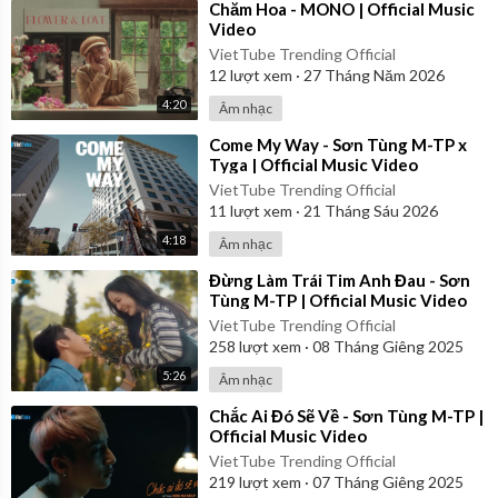
⁣Chăm Hoa - MONO | Official Music
uyện cũ xin đừng kể ai hay, có thuộc cũng đừng hát tặng anh bài n
Video
ày.
VietTube Trending Official
12
lượt xem
·
27 Tháng Năm 2026
Anh rất tốt thế nhưng thà đừng gặp vui hơn
4:20
Em rất tiếc thế nhưng thà làm người cô đơn
Âm nhạc
Sẽ chẳng phải thốt lên hài hước như lúc này
⁣Come My Way - Sơn Tùng M-TP x
Rằng mẹ anh bắt chia tay
Tyga | Official Music Video
VietTube Trending Official
Anh cũng rất tốt thế nhưng mình chẳng hợp nhau đâu
11
lượt xem
·
21 Tháng Sáu 2026
Em có chút tiếc nuối khi mình chẳng phải cô dâu
4:18
Âm nhạc
Em sẽ ghé đám cưới anh và nói lời này:
“Chúc anh hạnh phúc, chỉ một ngày!”
⁣Đừng Làm Trái Tim Anh Đau - Sơn
Tùng M-TP | Official Music Video
…
VietTube Trending Official
Hãy sống tốt nhé anh…
258
lượt xem
·
08 Tháng Giêng 2025
Em rất tiếc thế nhưng…
Hãy sống tốt nhé anh…
5:26
Âm nhạc
Vì mẹ anh bắt chia tay.
⁣Chắc Ai Đó Sẽ Về - Sơn Tùng M-TP |
Official Music Video
VietTube Trending Official
219
lượt xem
·
07 Tháng Giêng 2025