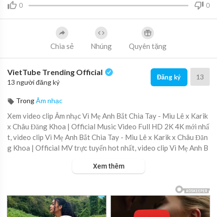
0
0
Chia sẻ
Nhúng
Quyên tặng
VietTube Trending Official
13
Đăng ký
13 người đăng ký
Trong
Âm nhạc
Xem video clip Âm nhạc Vì Mẹ Anh Bắt Chia Tay - Miu Lê x Karik
x Châu Đăng Khoa | Official Music Video Full HD 2K 4K mới nhấ
t, video clip Vì Mẹ Anh Bắt Chia Tay - Miu Lê x Karik x Châu Đăn
g Khoa | Official MV trực tuyến hot nhất, video clip Vì Mẹ Anh B
ắt Chia Tay - Miu Lê x Karik x Châu Đăng Khoa | Official Music
Xem thêm
Video online hay nhất.
LYRICS:
Anh rất tốt thế nhưng thà đừng gặp vui hơn
Em rất tiếc thế nhưng thà làm người cô đơn