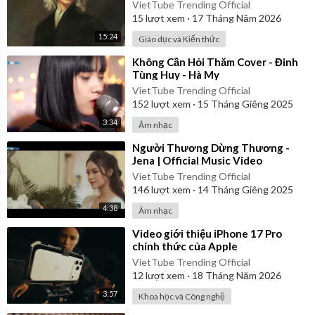
VietTube Trending Official
15
lượt xem
·
17 Tháng Năm 2026
15:24
Giáo dục và Kiến thức
⁣Không Cần Hỏi Thăm Cover - Đinh
Tùng Huy - Hà My
VietTube Trending Official
152
lượt xem
·
15 Tháng Giêng 2025
3:34
Âm nhạc
⁣Người Thương Dừng Thương -
Jena | Official Music Video
VietTube Trending Official
146
lượt xem
·
14 Tháng Giêng 2025
4:38
Âm nhạc
⁣Video giới thiệu iPhone 17 Pro
chính thức của Apple
VietTube Trending Official
12
lượt xem
·
18 Tháng Năm 2026
3:57
Khoa học và Công nghệ