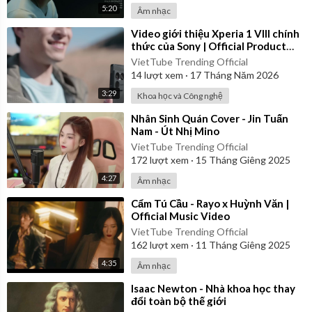
5:20
Âm nhạc
⁣Video giới thiệu Xperia 1 VIII chính
thức của Sony | Official Product
Video
VietTube Trending Official
14
lượt xem
·
17 Tháng Năm 2026
3:29
Khoa học và Công nghệ
⁣Nhân Sinh Quán Cover - Jin Tuấn
Nam - Út Nhị Mino
VietTube Trending Official
172
lượt xem
·
15 Tháng Giêng 2025
4:27
Âm nhạc
⁣Cẩm Tú Cầu - Rayo x Huỳnh Văn |
Official Music Video
VietTube Trending Official
162
lượt xem
·
11 Tháng Giêng 2025
4:35
Âm nhạc
⁣Isaac Newton - Nhà khoa học thay
đổi toàn bộ thế giới